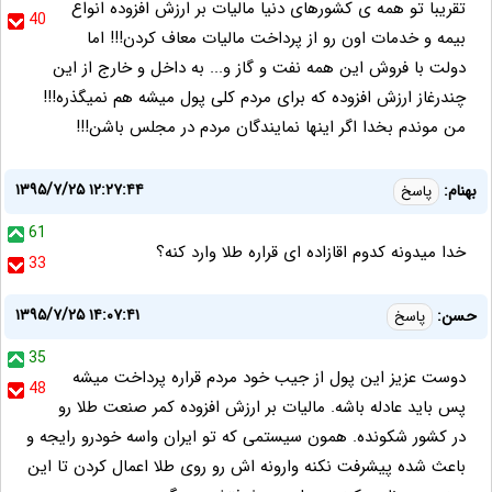
تقریبا تو همه ی کشورهای دنیا مالیات بر ارزش افزوده انواع
40
بیمه و خدمات اون رو از پرداخت مالیات معاف کردن!!! اما
دولت با فروش این همه نفت و گاز و... به داخل و خارج از این
چندرغاز ارزش افزوده که برای مردم کلی پول میشه هم نمیگذره!!!
من موندم بخدا اگر اینها نمایندگان مردم در مجلس باشن!!!
۱۳۹۵/۷/۲۵ ۱۲:۲۷:۴۴
بهنام:
پاسخ
61
خدا میدونه کدوم اقازاده ای قراره طلا وارد کنه؟
33
۱۳۹۵/۷/۲۵ ۱۴:۰۷:۴۱
حسن:
پاسخ
35
دوست عزیز این پول از جیب خود مردم قراره پرداخت میشه
48
پس باید عادله باشه. مالیات بر ارزش افزوده کمر صنعت طلا رو
در کشور شکونده. همون سیستمی که تو ایران واسه خودرو رایجه و
باعث شده پیشرفت نکنه وارونه اش رو روی طلا اعمال کردن تا این