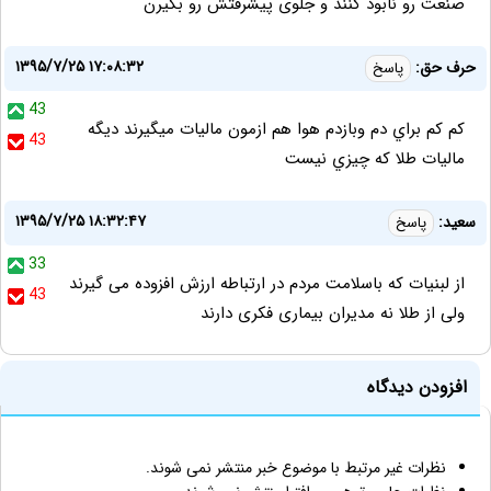
صنعت رو نابود کنند و جلوی پیشرفتش رو بگیرن
۱۳۹۵/۷/۲۵ ۱۷:۰۸:۳۲
حرف حق:
پاسخ
43
كم كم براي دم وبازدم هوا هم ازمون ماليات ميگيرند ديگه
43
ماليات طلا كه چيزي نيست
۱۳۹۵/۷/۲۵ ۱۸:۳۲:۴۷
سعید:
پاسخ
33
از لبنیات که باسلامت مردم در ارتباطه ارزش افزوده می گیرند
43
ولی از طلا نه مدیران بیماری فکری دارند
افزودن دیدگاه
نظرات غیر مرتبط با موضوع خبر منتشر نمی شوند.