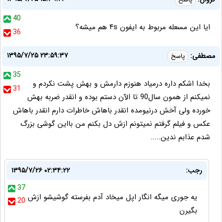
40
ایا این مسعله مربوط به ایفون ۴s هم میشه؟
36
۱۳۹۵/۷/۲۵ ۲۳:۵۹:۳۷
مصطفی:
پاسخ
35
بخدا اشکم داره درمیاد هنوزم دارمش و بهش پشت نکردم و
31
نمیکنم از همون سال90 تا الآن دستم بوده و انقدر ضربه بهش
خورده ولی آخش درنیومده انقدر باهاش خاطرات دارم انقدر باهاش
عکس و فیلم گرفتم نمیتونم ازش دل بکنم من بااین گوشی بزرگ
شدم عذابم ندین.....
رجب:
۱۳۹۵/۷/۲۶ ۰۲:۳۴:۲۲
37
یه جوری میگه انگار اپل میخاد آدم بفرسته گوشیشو ازش
20
بگیرن