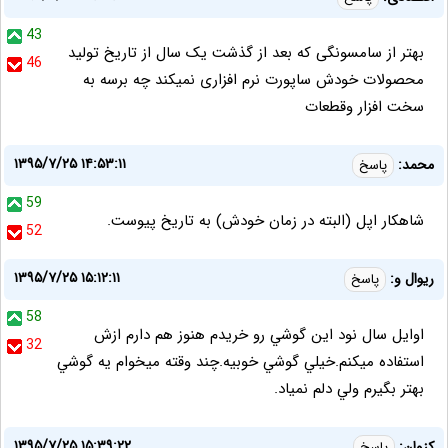
43
بهتر از سامسونگی که بعد از گذشت یک سال از تاریخ تولید
46
محصولات خودش ساپورت نرم افزاری نمیکند چه برسه به
سخت افزار وقطعات
۱۳۹۵/۷/۲۵ ۱۴:۵۳:۱۱
محمد:
پاسخ
59
شاهكار اپل (البته در زمان خودش) به تاريخ پيوست.
52
۱۳۹۵/۷/۲۵ ۱۵:۱۲:۱۱
ريوال و:
پاسخ
58
اوايل سال نود اين گوشي رو خريدم هنوز هم دارم ازش
32
استفاده ميكنم.خيلي گوشي خوبيه.چند وقته ميخوام يه گوشي
بهتر بگيرم ولي دلم نمياد.
۱۳۹۵/۷/۲۵ ۱۵:۳۹:۲۲
کزوان:
پاسخ