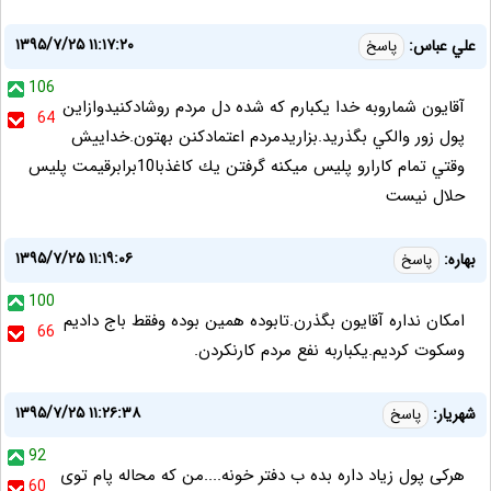
۱۳۹۵/۷/۲۵ ۱۱:۱۷:۲۰
علي عباس:
پاسخ
106
آقايون شماروبه خدا يكبارم كه شده دل مردم روشادكنيدوازاين
64
پول زور والكي بگذريد.بزاريدمردم اعتمادكنن بهتون.خداييش
وقتي تمام كارارو پليس ميكنه گرفتن يك كاغذبا10برابرقيمت پليس
حلال نيست
۱۳۹۵/۷/۲۵ ۱۱:۱۹:۰۶
بهاره:
پاسخ
100
امكان نداره آقايون بگذرن.تابوده همين بوده وفقط باج داديم
66
وسكوت كرديم.يكباربه نفع مردم كارنكردن.
۱۳۹۵/۷/۲۵ ۱۱:۲۶:۳۸
شهریار:
پاسخ
92
هرکی پول زیاد داره بده ب دفتر خونه....من که محاله پام توی
60