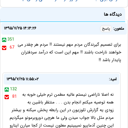
دیدگاه ها
۱۳۹۵/۷/۲۵ ۱۴:۱۴:۲۶
ملعون:
پاسخ
351
برای تصمیم گیرندگان مردم مهم نیستند !! مردم هر چقدر می
67
خواهند ناراحت باشند !! مهم این است که درآمد سردفتران
پایدار باشد !!
امید:
۱۳۹۵/۷/۲۵ ۱۱:۵۵:۰۲
132
نه اصلا ناراضی نیستم عالیه مطمن ترم خیلی خوبه به
81
همه توصیه میکنم انجام بدن . . . منتظر باشین به
زودی یه گزارش تلوزیون در این رابطه پخش میکنه و بیشتر
مردم مثل بالا جواب میدن ولی ما هرچی دوروبرمونو میگردیم
این چنین آدماییو نمیبینیم معلون نیست از کجا میارن اینارو