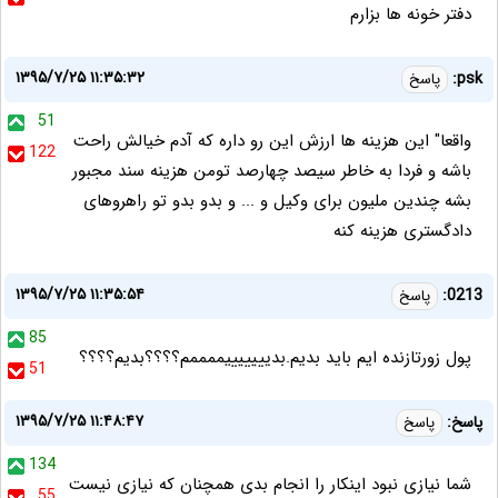
دفتر خونه ها بزارم
۱۳۹۵/۷/۲۵ ۱۱:۳۵:۳۲
psk:
پاسخ
51
واقعا" این هزینه ها ارزش این رو داره که آدم خیالش راحت
122
باشه و فردا به خاطر سیصد چهارصد تومن هزینه سند مجبور
بشه چندین ملیون برای وکیل و ... و بدو بدو تو راهروهای
دادگستری هزینه کنه
۱۳۹۵/۷/۲۵ ۱۱:۳۵:۵۴
0213:
پاسخ
85
پول زورتازنده ايم بايد بديم.بديييييييممممم؟؟؟؟بديم؟؟؟؟
51
۱۳۹۵/۷/۲۵ ۱۱:۴۸:۴۷
پاسخ:
پاسخ
134
شما نیازی نبود اینکار را انجام بدی همچنان که نیازی نیست
55