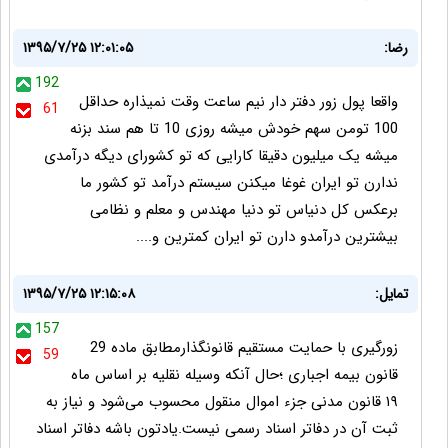
رضا:
۱۳۹۵/۷/۲۵ ۱۲:۰۱:۰۵
192
واقعا پول زور دفتر دار نیم ساعت وقت نمیذاره حداقل
61
100 تومن سهم خودش میشه روزی 10 تا هم سند بزنه
میشه یک میلیون دقیقا کارایی که تو کشورای دیگه درآمدی
ندارن تو ایران غوغا میکنن سیستم درآمد تو کشور ما
برعکس کل دنیاس تو دنیا مهندس و معلم و نظامی
بیشترین درآمدو دارن تو ایران کمترین و....
تمایل:
۱۳۹۵/۷/۲۵ ۱۲:۱۵:۰۸
157
زورگیری با حمایت مستقیم قانونگذارمطابق ماده 29
59
قانون بیمه اجباری ؛حال آنکه وسیله نقلیه بر اساس ماه
۱۹ قانون مدنی جزء اموال منقول محسوب می‌شود و نیاز به
ثبت آن در دفاتر اسناد رسمی نیست.یادتون باشه دفاتر اسناد