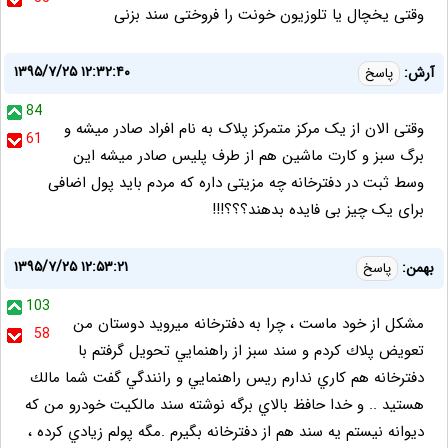
وقتی یخچال یا تلوزیون خونت را فروختی سند بزنی
۱۳۹۵/۷/۲۵ ۱۲:۳۲:۴۰
آرش:
پاسخ
84
وقتی الان از یک مرکز متمرکز پلاک به نام افراد صادر میشه و
61
برگ سبز و کارت ماشین هم از طرف پلیس صادر میشه این
وسط ثبت در دفترخانه چه مزیتی داره که مردم باید پول اضافی
برای یک چیز بی فایده بدهند؟؟؟!!!
۱۳۹۵/۷/۲۵ ۱۲:۵۳:۲۱
بهمن:
پاسخ
103
مشكل از خود ماست ، چرا به دفترخانه ميرويد دوستان من
58
تعويض پلاك كردم و سند سبز از راهنمايي تحويل گرفتم با
دفترخانه هم كاري ندارم ريس راهنمايي و رانندگي گفت شما مالك
هستيد .. و خدا حافظ بالاي برگه نوشته سند مالكيت خودرو من كه
ديوانه نيستم يه سند هم از دفترخانه بگيرم .مگه پولم زيادي كرده ،