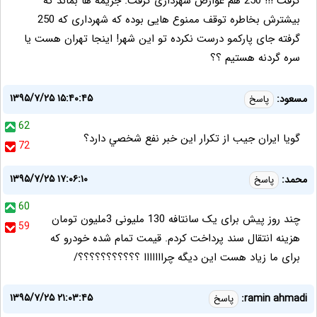
گرفت !!! 250 هم عوارض شهرداری گرفت. جریمه ها بماند که
بیشترش بخاطره توقف ممنوع هایی بوده که شهرداری که 250
گرفته جای پارکمو درست نکرده تو این شهر! اینجا تهران هست یا
سره گردنه هستیم ؟؟
۱۳۹۵/۷/۲۵ ۱۵:۴۰:۴۵
مسعود:
پاسخ
62
گويا ايران جيب از تكرار اين خبر نفع شخصي دارد؟
72
۱۳۹۵/۷/۲۵ ۱۷:۰۶:۱۰
محمد:
پاسخ
60
چند روز پیش برای یک سانتافه 130 ملیونی 3ملیون تومان
59
هزینه انتقال سند پرداخت کردم. قیمت تمام شده خودرو که
برای ما زیاد هست این دیگه چرااااااا ؟؟؟؟؟؟؟؟؟؟؟/
۱۳۹۵/۷/۲۵ ۲۱:۰۳:۴۵
ramin ahmadi:
پاسخ