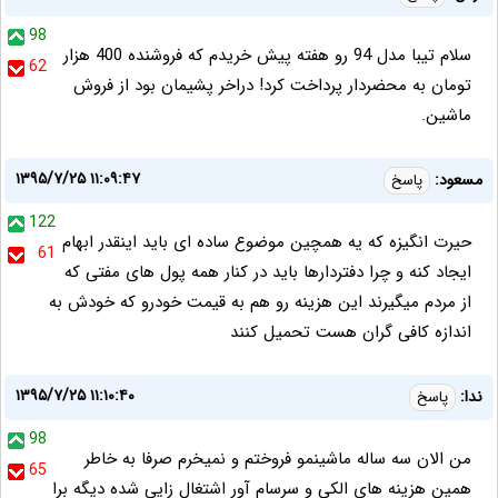
98
سلام تیبا مدل 94 رو هفته پیش خریدم که فروشنده 400 هزار
62
تومان به محضردار پرداخت کرد! دراخر پشیمان بود از فروش
ماشین.
۱۳۹۵/۷/۲۵ ۱۱:۰۹:۴۷
مسعود:
پاسخ
122
حیرت انگیزه که یه همچین موضوع ساده ای باید اینقدر ابهام
61
ایجاد کنه و چرا دفتردارها باید در کنار همه پول های مفتی که
از مردم میگیرند این هزینه رو هم به قیمت خودرو که خودش به
اندازه کافی گران هست تحمیل کنند
۱۳۹۵/۷/۲۵ ۱۱:۱۰:۴۰
ندا:
پاسخ
98
من الان سه ساله ماشینمو فروختم و نمیخرم صرفا به خاطر
65
همین هزینه های الکی و سرسام آور اشتغال زایی شده دیگه برا