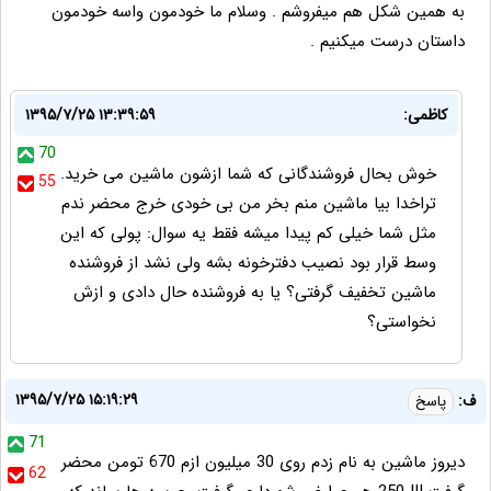
به همين شكل هم ميفروشم . وسلام ما خودمون واسه خودمون
داستان درست ميكنيم .
کاظمی:
۱۳۹۵/۷/۲۵ ۱۳:۳۹:۵۹
70
خوش بحال فروشندگانی که شما ازشون ماشین می خرید.
55
تراخدا بیا ماشین منم بخر من بی خودی خرج محضر ندم
مثل شما خیلی کم پیدا میشه فقط یه سوال: پولی که این
وسط قرار بود نصیب دفترخونه بشه ولی نشد از فروشنده
ماشین تخفیف گرفتی؟ یا به فروشنده حال دادی و ازش
نخواستی؟
۱۳۹۵/۷/۲۵ ۱۵:۱۹:۲۹
ف:
پاسخ
71
دیروز ماشین به نام زدم روی 30 میلیون ازم 670 تومن محضر
62