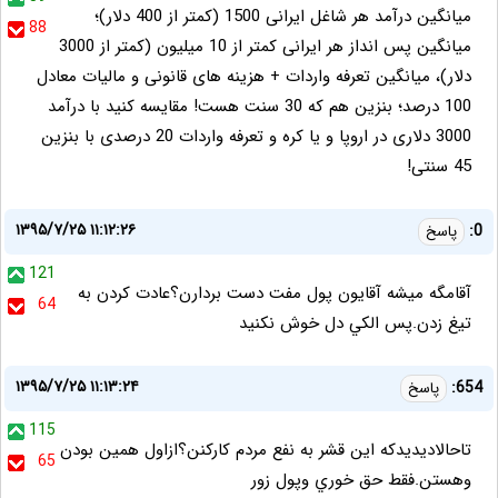
میانگین درآمد هر شاغل ایرانی 1500 (کمتر از 400 دلار)؛
88
میانگین پس انداز هر ایرانی کمتر از 10 میلیون (کمتر از 3000
دلار)، میانگین تعرفه واردات + هزینه های قانونی و مالیات معادل
100 درصد؛ بنزین هم که 30 سنت هست! مقایسه کنید با درآمد
3000 دلاری در اروپا و یا کره و تعرفه واردات 20 درصدی با بنزین
45 سنتی!
۱۳۹۵/۷/۲۵ ۱۱:۱۲:۲۶
0:
پاسخ
121
آقامگه ميشه آقايون پول مفت دست بردارن؟عادت كردن به
64
تيغ زدن.پس الكي دل خوش نكنيد
۱۳۹۵/۷/۲۵ ۱۱:۱۳:۲۴
654:
پاسخ
115
تاحالاديديدكه اين قشر به نفع مردم كاركنن؟ازاول همين بودن
65
وهستن.فقط حق خوري وپول زور