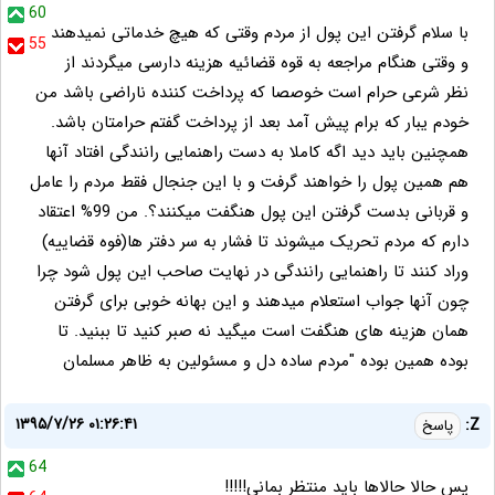
60
با سلام گرفتن این پول از مردم وقتی که هیچ خدماتی نمیدهند
55
و وقتی هنگام مراجعه به قوه قضائیه هزینه دارسی میگردند از
نظر شرعی حرام است خوصصا که پرداخت کننده ناراضی باشد من
خودم یبار که برام پیش آمد بعد از پرداخت گفتم حرامتان باشد.
همچنین باید دید اگه کاملا به دست راهنمایی رانندگی افتاد آنها
هم همین پول را خواهند گرفت و با این جنجال فقط مردم را عامل
و قربانی بدست گرفتن این پول هنگفت میکنند؟. من 99% اعتقاد
دارم که مردم تحریک میشوند تا فشار به سر دفتر ها(فوه قضاییه)
وراد کنند تا راهنمایی رانندگی در نهایت صاحب این پول شود چرا
چون آنها جواب استعلام میدهند و این بهانه خوبی برای گرفتن
همان هزینه های هنگفت است میگید نه صبر کنید تا ببنید. تا
بوده همین بوده "مردم ساده دل و مسئولین به ظاهر مسلمان
۱۳۹۵/۷/۲۶ ۰۱:۲۶:۴۱
Z:
پاسخ
64
پس حالا حالاها باید منتظر بمانی!!!!!