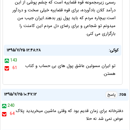
رسمی زیرمجموعه قوه قضاییه است که چشم پوشی از این
درآمد کلان بادآورده، برای قوه قضاییه خیلی سخت و دردآور
است.بیچاره مردم که باید پول زور بدهند.ایران جیب من
میدونم تو شجاعی و برای رضای دل مردم این کامنت را
بارگزاری می کنی.
کوکی:
۱۳۹۵/۷/۲۵ ۱۲:۴۸:۲۸
143
تو ایران مسولین عاشق پول های بی حساب و کتاب
61
هستن.
۱۳۹۵/۷/۲۵ ۱۰:۴۷:۱۲
roa:
پاسخ
240
دفترخانه برای زمان قدیم بود که وقتی ماشین میخریدید پلاک
64
عوض نمی شد نه حلا