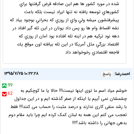
شده در مورد كشور ها هم اين صادقه قرض گرفتنها براي
كشورهاي توسعه يافته نه تنها ايراد نيست بلكه باعث
پيشرفتشون ميشه ولي واي از روزي كه بحراني بوجود بياد كه
نشه اقساط وام ها رو پس داد يونان در اين تله گير افتاد در
دهه نود تركيه هم در اينه تله افتاده بود امان از روزي كه
اقتصاد بزرگي مثل آمريكا در اين تله بيافته اون موقع يك
فاجعه اقتصادي رخوخواهد داد
۱۳۹۵/۷/۲۵ ۱۰:۲۲:۲۸
احمدرضا:
پاسخ
99
خوشم میاد اسم ما توی اینها نیست!!! حالا یا ما کوچکیم به
62
چشمشان نمی آییم یا اینکه از صفر گذشته ایم و در این جداول
با رشد منفی کاری ندارند و درصد مثبت را حساب می کنند!!! فقط
تعجب می کنم این همه به لبنان کمک کرده ایم چرا باید مقام دوم
بدهی جهانی را داشته باشد؟!!!