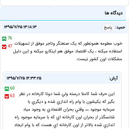
دیدگاه ها
۱۳۹۵/۷/۲۵ ۱۳:۱۸:۱۳
حمید:
پاسخ
76
خوب معلومه همونطور که یک صنعتگر وتاجر موفق از تسهیلات
47
استفاده میکنه ، یک اقتصاد موفق هم اینکارو میکنه و این دلیل
مشکلات اون کشور نیست.
آرش:
۱۳۹۵/۷/۲۵ ۱۴:۳۳:۲۵
60
اين حرف شما كاملا درسته ولي شما دوتا كارخانه در نظر
63
بگير كه يكيشون با وام راه اندازي شده و ديگري با
سرمايه موجود ،،، وقتي بحران اقتصادي به وجود مياد
شانسگذر از بحران اون كارخانه اي كه با سرمايه موجود راه
اندازي شده بالاتر از اون كارخانه اي هست كه با وام ايجاد