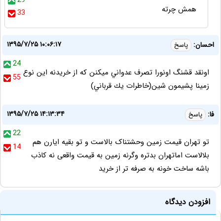
29
همش چرته
33
۱۳۹۵/۷/۲۵ ۱۰:۰۶:۱۷
احسان:
پاسخ
24
اونقد قشنگ اونورا تصرف عدواني ميكنن كه از خريدنه اين نوع
55
زمينا پشيمون شين(خاطرات يك قرباني)
۱۳۹۵/۷/۲۵ ۱۴:۱۳:۳۴
فا:
پاسخ
22
تو تهران قیمت زمین وحشتناک بالاست و تو بقیه ایارن هم
14
بلالاست اماتهران بدتره وگرنه زمین به قیمت واقعی نه کاذب
باشه ساخت خونه به صرفه تر از خرید
افزودن دیدگاه