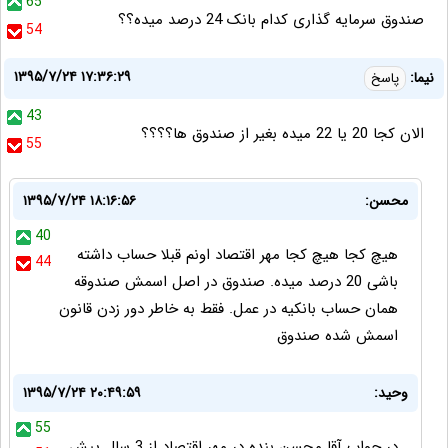
65
صندوق سرمایه گذاری کدام بانک 24 درصد میده؟؟
54
۱۳۹۵/۷/۲۴ ۱۷:۳۶:۲۹
نیما:
پاسخ
43
الان کجا 20 یا 22 میده بغیر از صندوق ها؟؟؟؟
55
محسن:
۱۳۹۵/۷/۲۴ ۱۸:۱۶:۵۶
40
هیچ کجا هیچ کجا مهر اقتصاد اونم قبلا حساب داشته
44
باشی 20 درصد میده. صندوق در اصل اسمش صندوقه
همان حساب بانکیه در عمل. فقط به خاطر دور زدن قانون
اسمش شده صندوق
وحید:
۱۳۹۵/۷/۲۴ ۲۰:۴۹:۵۹
55
در جواب آقا محسن بنده در مهر اقتصاد از 3 سال پیش