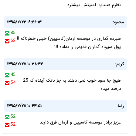
نظرم صندوق امنیتش بیشتره.
محمود:
۱۳۹۵/۷/۲۴ ۱۹:۴۶:۱۳
85
سپرده گذاری در موسسه ارمان(کاسپین) خیلی خطرناکه !!
62
پول سپرده گذاران قدیمی را نداده !!۱
کریم:
۱۳۹۵/۷/۲۵ ۱۰:۳۸:۳۲
45
هیچ جا سود خوب نمی دهند به جز بانک آینده که 25
54
درصد میده
رضا:
۱۳۹۵/۷/۲۵ ۱۰:۴۳:۵۱
52
عزیز برادر موسسه کاسپین و آرمان فرق دارند
52