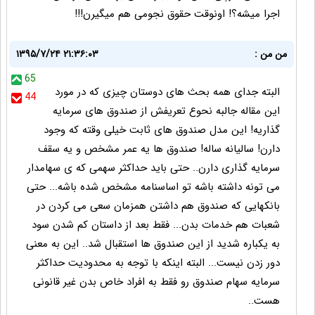
اجرا میشه؟! اونوقت حقوق نجومی هم میگیرن!!!
من من :
۱۳۹۵/۷/۲۴ ۲۱:۳۶:۰۳
65
البته جدای همه بحث های دوستان چیزی که در مورد
44
این مقاله جالبه نحوع تعریفش از صندوق های سرمایه
گذاریه! این مدل صندوق های ثابت خیلی وقته که وجود
دارن! سالیانه ساله! صندوق ها یه عمر مشخص و یه سقف
سرمایه گذاری دارن.. حتی باید حداکثر سهمی که ی سهامدار
می تونه داشته باشه تو اساسنامه مشخص شده باشه... حتی
بانکهایی که صندوق هم داشتن همزمان سعی می کردن در
شعبات هم خدمات بدن... فقط بعد از داستان کم شدن سود
به یکباره شدید از این صندوق ها استقبال شد.. این به معنی
دور زدن نیست... البته اینکه با توجه به محدودیت حداکثر
سرمایه سهام صندوق رو فقط به افراد خاص بدن غیر قانونی
هست..