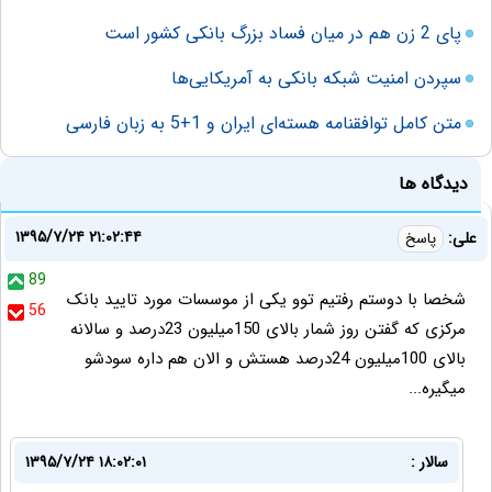
پای 2 زن هم در میان فساد بزرگ بانکی کشور است
سپردن امنیت شبکه بانکی به آمریکایی‌ها
متن کامل توافقنامه هسته‌ای ایران و 1+5 به زبان فارسی
دیدگاه ها
۱۳۹۵/۷/۲۴ ۲۱:۰۲:۴۴
علی:
پاسخ
89
شخصا با دوستم رفتیم توو یکی از موسسات مورد تایید بانک
56
مرکزی که گفتن روز شمار بالای 150میلیون 23درصد و سالانه
بالای 100میلیون 24درصد هستش و الان هم داره سودشو
میگیره...
سالار :
۱۳۹۵/۷/۲۴ ۱۸:۰۲:۰۱