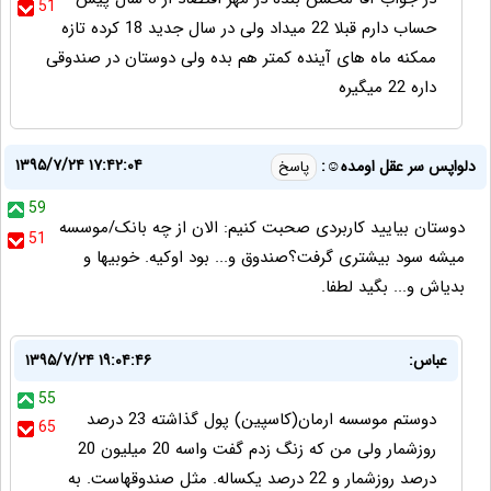
51
حساب دارم قبلا 22 میداد ولی در سال جدید 18 کرده تازه
ممکنه ماه های آینده کمتر هم بده ولی دوستان در صندوقی
داره 22 میگیره
۱۳۹۵/۷/۲۴ ۱۷:۴۲:۰۴
دلواپس سر عقل اومده☺:
پاسخ
59
دوستان بیایید کاربردی صحبت کنیم: الان از چه بانک/موسسه
51
میشه سود بیشتری گرفت؟صندوق و... بود اوکیه. خوبیها و
بدیاش و... بگید لطفا.
عباس:
۱۳۹۵/۷/۲۴ ۱۹:۰۴:۴۶
55
دوستم موسسه ارمان(کاسپین) پول گذاشته 23 درصد
65
روزشمار ولی من که زنگ زدم گفت واسه 20 میلیون 20
درصد روزشمار و 22 درصد یکساله. مثل صندوقهاست. به