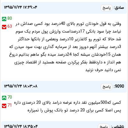
۱۳۹۵/۷/۲۴ ۱۷:۴۹:۰۴
صادق:
پاسخ
80
وقتی به قول خودتان تورم بالای 40درصد بود کسی صداش در
63
نیامد چرا سود بانکی 17درصداست وارزش پول مردم یک سوم
شد حالا که تورم رو کاغذزیر 10درصد وبعضی از بانکها حداگثر
3درصد بیشتر آنهم دوروز بعد از سرمایه گداری بهت سود میدن که
همان 15خودشان میشه کجا 24درصد میده بگو ماهم بدانیم دروغ
هم انداز ه داردفقط بفکر پرکردن صفحه هستید از اقتصاد چیزی
نمی دانید حرف نزنید
۱۳۹۵/۷/۲۴ ۱۸:۰۳:۰۸
9090:
پاسخ
70
کسی که500میلیون نقد داره عرضه درامد بالای 20 درصدی داره
71
پس اصلا کسی برای 20 درصد تو بانک پوش را نمیزاره
۱۳۹۵/۷/۲۴ ۱۸:۳۵:۰۴
ناشناس:
پاسخ