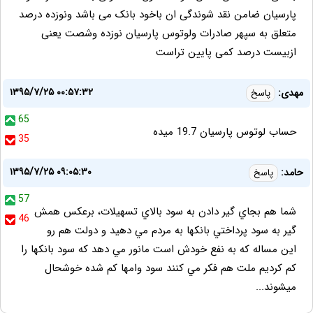
پارسیان ضامن نقد شوندگی ان باخود بانک می باشد ونوزده درصد
متعلق به سپهر صادرات ولوتوس پارسیان نوزده وشصت یعنی
ازبیست درصد کمی پایین تراست
۱۳۹۵/۷/۲۵ ۰۰:۵۷:۳۲
مهدی:
پاسخ
65
حساب لوتوس پارسیان 19.7 میده
35
۱۳۹۵/۷/۲۵ ۰۹:۰۵:۳۰
حامد:
پاسخ
57
شما هم بجاي گير دادن به سود بالاي تسهيلات، برعكس همش
46
گير به سود پرداختي بانكها به مردم مي دهيد و دولت هم رو
اين مساله كه به نفع خودش است مانور مي دهد كه سود بانكها را
كم كرديم ملت هم فكر مي كنند سود وامها كم شده خوشحال
ميشوند...