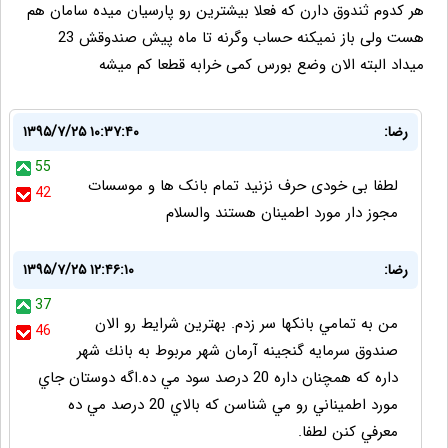
هر کدوم ثندوق دارن که فعلا بیشترین رو پارسیان میده سامان هم
هست ولی باز نمیکنه حساب وگرنه تا ماه پیش صندوقش 23
میداد البته الان وضع بورس کمی خرابه قطعا کم میشه
رضا:
۱۳۹۵/۷/۲۵ ۱۰:۳۷:۴۰
55
لطفا بی خودی حرف نزنید تمام بانک ها و موسسات
42
مجوز دار مورد اطمینان هستند والسلام
رضا:
۱۳۹۵/۷/۲۵ ۱۲:۴۶:۱۰
37
من به تمامي بانكها سر زدم. بهترين شرايط رو الان
46
صندوق سرمايه گنجينه آرمان شهر مربوط به بانك شهر
داره كه همچنان داره 20 درصد سود مي ده.اگه دوستان جاي
مورد اطميناني رو مي شناسن كه بالاي 20 درصد مي ده
معرفي كنن لطفا.