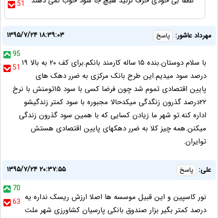
لطفا بی خودی حرف نزنید هیچ جا سود خوب نمی دهند
51
۱۳۹۵/۷/۲۴ ۱۸:۳۹:۰۳
مهرداد عاشور:
پاسخ
95
با سلام دوستان.بنده ۱۵ ساله کارمند بانکم.برای کف ۲۰ به بالا ۱۹
51
درصد سود میدیم.این طرح بانک مرکزی به ضرر دهک های
پایین اقتصادی تموم شد چون فرضا کسی با سود ۱۵تومنش با نرخ
۲۲درصد گذرون زنگدگی میکدحالا مجبوره با سود کمتر زندگیشو
اداره کنه.تو شهر ما زیادن کسایی که با همین سود گذرون زندگی
میکنن.همه چیز کلا به ضرر دهکهای پایین اقتصادی هستش
توایران.
۱۳۹۵/۷/۲۴ ۲۰:۳۷:۵۵
علی:
پاسخ
70
نور کاسپین و این قبیل موسسه ها اصلا ارزش ریسک نداره یه
63
درصد کمتر بگیر بزار صندوق بانکی پارسیان کشاورزی شهر ملت