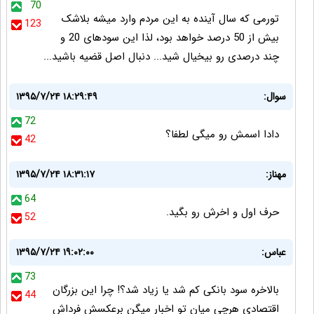
70
تورمی که سال آینده به این مردم وارد میشه بلاشک
123
بیش از 50 درصد خواهد بود، لذا این سودهای 20 و
چند درصدی رو بیخیال شید... دنبال اصل قضیه باشید...
سوال:
۱۳۹۵/۷/۲۴ ۱۸:۲۹:۴۹
72
دادا اسمش رو میگی لطفا؟
42
مهناز:
۱۳۹۵/۷/۲۴ ۱۸:۳۱:۱۷
64
حرف اول و اخرش رو بگید.
52
عباس:
۱۳۹۵/۷/۲۴ ۱۹:۰۲:۰۰
73
بالاخره سود بانکی کم شد یا زیاد شد؟! چرا این بزرگان
44
اقتصادی هرچی میان تو اخبار میگن برعکسش فرداش