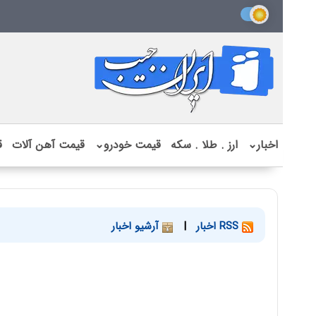
اخبار
⌄
ارز . طلا . سکه
قیمت خودرو
⌄
قیمت آهن آلات
ق
RSS اخبار
|
آرشیو اخبار