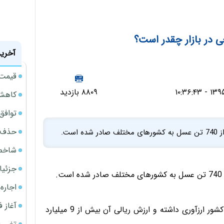
 در بازار چقدر است؟
آخرین
قیمت گ
۸۸۰۹ بازدید
کاهش 34 درصدی فروش خودروسازان د
توافق ایر
حذف 14 هزار میلیارد تومان سود کاغذی بانک
شاخص کل از م
جزئیا
اجاره ا
آغاز فر
این میزان صادرات 2 میلیون و 981 هزار و 607 دلار برای کشور ارزآوری داشته و ارزش ریالی آن بیش از 9 میلیارد