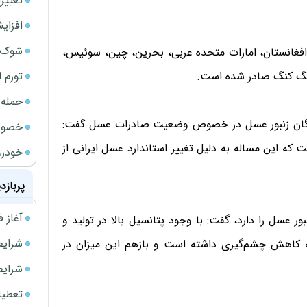
تغییر
افزای
شوک ا
افغانستان، امارات متحده عربی، بحرین، چین، سوئیس،
تورم 
 هنگ کنگ صادر شده است.
حمله 
دگان زنبور عسل در خصوص وضعیت صادرات عسل گفت:
خصوصی
 این مساله به دلیل تغییر استاندارد عسل ایرانی از
خودرو
پربازد
آغاز فروش فوری 
ور عسل را دارد، گفت: با وجود پتانسیل بالا در تولید و
شرایط فروش 
 کاهش چشم‌گیری داشته است و بازهم این میزان در
شرایط فرو
تعطیلی ادا