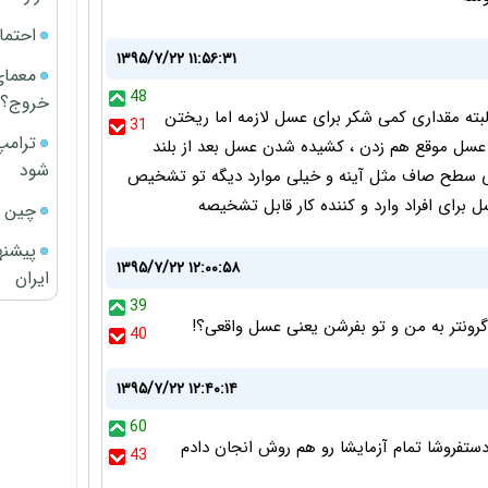
احتما
۱۳۹۵/۷/۲۲ ۱۱:۵۶:۳۱
معمای
48
خروج؟
بته مقداری کمی شکر برای عسل لازمه اما ریختن
31
ترامپ
عسل موقع هم زدن ، کشیده شدن عسل بعد از بلند
شود
 سطح صاف مثل آینه و خیلی موارد دیگه تو تشخیص
برای افراد وارد و کننده کار قابل تشخیصه
چین ا
پیشنه
۱۳۹۵/۷/۲۲ ۱۲:۰۰:۵۸
ایران
39
گرونتر به من و تو بفرشن یعنی عسل واقعی؟!
40
۱۳۹۵/۷/۲۲ ۱۲:۴۰:۱۴
60
20تومن از اون خانوم دستفروشا تمام آزمایشا رو هم روش انجان دادم
43