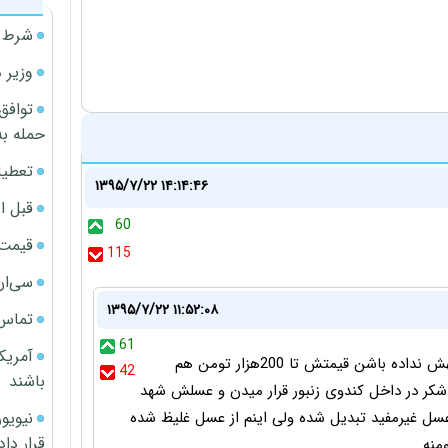
شرط م
وزیر 
توافق
حمله به
تعطیل
۱۳۹۵/۷/۲۲ ۱۴:۱۴:۴۶
قبل ا
60
قیمت آپار
115
سی‌ان
۱۳۹۵/۷/۲۲ ۱۱:۵۲:۰۸
تماس 
61
آمریک
عسل اگر واقعا طبیعی و زنبورش حتی یک بلور شکر بهش نداده باشن قیمتش تا 200هزار تومن هم
42
باشند
شکر در داخل کندوی زنبور قرار میدن و عسلش شهد
عسل غیرمفید تبدیل شده ولی اینم از عسل غلیظ شده
قرار داد