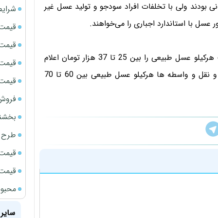
ی بودند ولی با تخلفات افراد سودجو و تولید عسل غیر
شرایط
عسل با استاندارد اجباری را می‌خواهند.
قیمت سک
قیمت ج
رئیس اتحادیه پرورش دهندگان زنبور عسل در ادامه قیمت هرکیلو عسل طبیعی را بین 25 تا 37 هزار تومان اعلام
قیمت سکه
کرد و افزود: با در نظر گرفتن هزینه‌های بسته‌بندی، حمل و نقل و واسطه ها هرکیلو عسل طبیعی بین 60 تا 70
قیمت سک
فروش فور
بخشنامه ف
طرح ج
قیمت سک
قیمت سک
محبوب
سایر 