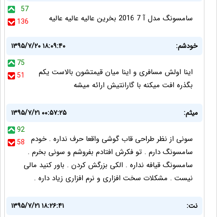
57
سامسونگ مدل آ 7 2016 بخرین عالیه عالیه عالیه
136
خودشم:
۱۳۹۵/۷/۲۰ ۱۸:۰۹:۴۰
75
اینا اولش مسافری و اینا میان قیمتشون بالاست یکم
51
بگذره افت میکنه با گارانتیش ارائه میشه
میثم:
۱۳۹۵/۷/۲۱ ۰۰:۵۷:۲۵
92
سونی از نظر طراحی قاب گوشی واقعا حرف نداره . خودم
58
سامسونگ دارم . تو فکرش افتادم بفروشم و سونی بخرم .
سامسونگ قیافه نداره . الکی بزرگش کردن . باور کنید مالی
نیست . مشکلات سخت افزاری و نرم افزاری زیاد داره .
نت:
۱۳۹۵/۷/۲۱ ۱۸:۲۶:۴۱