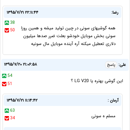
رضا:
۱۳۹۵/۷/۲۱ ۲۲:۱۱:۴۴
38
همه گوشیهای سونی در چین تولید میشه و همین روزا
50
سونی بخش موبایل خودشو بعلت ضرر صدها میلیون
دلاری تعطیل میکنه آره آینده موبایل مال سونیه
۱۳۹۵/۷/۲۰ ۲۱:۰۶:۵۸
علی:
پاسخ
54
این گوشی بهتره یا LG V20 ؟
51
آرمان :
۱۳۹۵/۷/۲۱ ۱۱:۱۴:۴۲
63
مسلم ه سونی
34