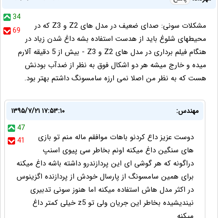
34
مشکلات سونی: صدای ضعیف در مدل های Z2 و Z3 که در
69
محیطهای شلوغ باید از هدست استفاده بشه داغ شدن زیاد در
هنگام فیلم برداری در مدل های Z2 و Z3 - بیش از 5 دقیقه آلارم
میده و خارج میشه هر دو اشکال فوق به نظر از ضدآب بودنش
هست که به نظر من اصلا نمی ارزه سامسونگ داشتم بهتر بود.
مهندس:
۱۳۹۵/۷/۲۱ ۱۷:۵۳:۱۰
47
دوست عزیز داع کردنو باهات موافقم ماله منم تو بازی
41
های سنگین داغ میکنه اونم بخاطر سی پیوی اسنپ
دراگونه که هر گوشی ای این پردازندرو داشته باشه داغ میکنه
برای همین سامسونگ از پارسال خودش از پردازنده اگزینوس
در اکثر مدل هاش استفاده میکنه اما هنوز سونی تدبیری
نیندیشیده بخاطر این جریان ولی تو z5 خیلی کمتر داغ
میکنه