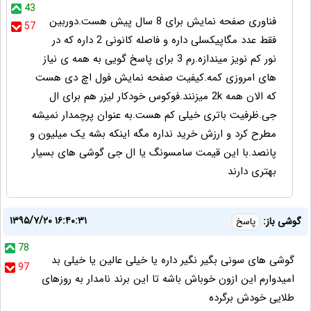
43
فناوری صفحه نمایش برای 8 سال پیش هست.دوربین
57
فقط عدد مگاپیکسلی داره و فاصله کانونی 2 داره که در
نور کم نویز میندازه.رم 3 برای پاسخ گویی به همه ی نیاز
های امروزی کمه.کیفیت صفحه نمایش فول اچ دی هست
که الان همه 2k میزنند.فوکوس خودکار لیزر هم برای ال
جی.ظرفیت باتری خیلی کم هست.به عنوان پرچمدار نمیشه
مطرح کرد و ارزش خرید نداره مگه اینکه بشه یک میلیون و
پانصد.با این قیمت سامسونگ یا ال جی گوشی های بسیار
بهتری دارند
۱۳۹۵/۷/۲۰ ۱۶:۴۰:۳۱
گوشی باز:
پاسخ
78
گوشی های سونی بگیر نگیر داره یا خیلی عالین یا خیلی بد
97
امیدوارم این ازون خوباش باشه تا این برند نامدار به روزهای
طلایی خودش برگرده