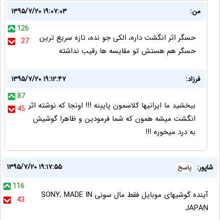
من:
۱۳۹۵/۷/۲۰ ۱۹:۰۷:۰۳
126
حسگر اثر انگشت داره، الکی جو نده، تازه سریع ترین
27
حسگر هم هستش تو مقایسه ها رقیب نداشته
فرزاد:
۱۳۹۵/۷/۲۰ ۱۹:۱۲:۴۷
87
ببخشید ما ایرانیها کلاسمون پایینه !!! اونجا که نوشته اثر
45
انگشت میشه همون که شما فرمودین و ظاهرا گوشیش
به درد میخوره !!!
۱۳۹۵/۷/۲۰ ۱۹:۱۷:۵۵
شاپور:
پاسخ
116
آینده گوشیهای موبایل فقط مال سونی SONY, MADE IN
43
JAPAN