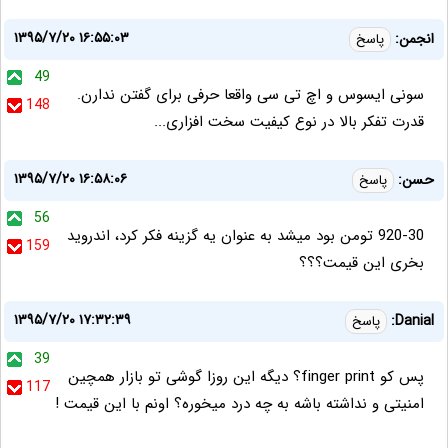
۱۳۹۵/۷/۲۰ ۱۶:۵۵:۰۳
انجمن:
پاسخ
49
سونی ایسوس و اچ تی سی واقعا حرفی برای گفتن ندارن.
148
قدرت تفکر بالا در نوع کیفیت سخت افزاری...
۱۳۹۵/۷/۲۰ ۱۶:۵۸:۰۶
حسن:
پاسخ
56
920-30 تومن بود میشد به عنوان یه گزینه فکر کرد، اندروید
159
بخری این قیمت؟؟؟
۱۳۹۵/۷/۲۰ ۱۷:۳۲:۳۹
Danial:
پاسخ
39
پس کو finger print؟ دیگه این روزا گوشی تو بازار همچین
117
امنیتی و نداشته باشه به چه درد میخوره؟ اونم با این قیمت !