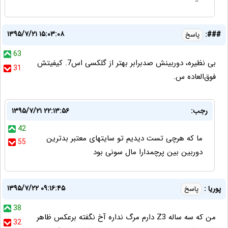
۱۳۹۵/۷/۲۱ ۱۵:۰۳:۰۸
###:
پاسخ
63
بی نظیره، دوربینش صدبرابر بهتر از گلکسی اس7. کیفیتش
31
فوق‌العاده س.
رجب:
۱۳۹۵/۷/۲۱ ۲۲:۱۳:۵۶
42
ما که هرچی تست دیدیم تو سایتهای معتبر بدترین
55
دوربین بین پرچمدارا مال سونی بود
۱۳۹۵/۷/۲۲ ۰۹:۱۶:۴۵
پوریا :
پاسخ
38
من که سه ساله Z3 دارم مرگ نداره آخ نگفته برعکس ظاهر
32