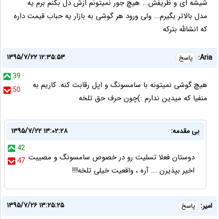
شیشه ای و ظریفش... هیچ جور نمیتونم ازش دل بکنم برم یه
مدل بالاتر بگیرم... ولی ورود هر گوشی به بازار یه حباب قیمت داره
که انشالله بترکه
۱۳۹۵/۷/۲۲ ۱۲:۳۵:۵۳
Aria:
پاسخ
39
هیچ گوشی نمیتونه با سامسونگ و اپل رقابت کنه. کاریم به
50
منفیا که میدین ندارم :)چون حرف حق تلخه
بی مقدمه:
۱۳۹۵/۷/۲۲ ۱۳:۰۲:۲۸
42
دوستان فعلا تسلیت رو در خصوص سامسونگ و مصیبت
47
اخیر بپذیرن ... آره ، واقعیت خیلی تلخه!!!
۱۳۹۵/۷/۲۶ ۱۳:۲۵:۲۵
امیر:
پاسخ