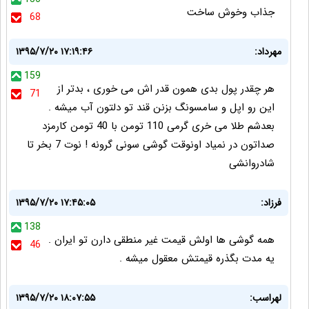
جذاب وخوش ساخت
68
مهرداد:
۱۳۹۵/۷/۲۰ ۱۷:۱۹:۴۶
159
هر چقدر پول بدی همون قدر اش می خوری ، بدتر از
71
این رو اپل و سامسونگ بزنن قند تو دلتون آب میشه .
بعدشم طلا می خری گرمی 110 تومن با 40 تومن کارمزد
صداتون در نمیاد اونوقت گوشی سونی گرونه ! نوت 7 بخر تا
شادروانشی
فرزاد:
۱۳۹۵/۷/۲۰ ۱۷:۴۵:۰۵
138
همه گوشی ها اولش قیمت غیر منطقی دارن تو ایران .
46
یه مدت بگذره قیمتش معقول میشه .
لهراسب:
۱۳۹۵/۷/۲۰ ۱۸:۰۷:۵۵