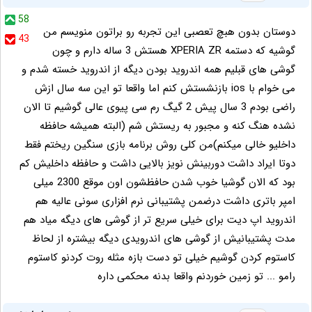
58
دوستان بدون هبچ تعصبی این تجربه رو براتون منویسم من
43
گوشیه که دستمه XPERIA ZR هستش 3 ساله دارم و چون
گوشی های قبلیم همه اندروید بودن دیگه از اندروید خسته شدم و
می خوام با ios بازنشستش کنم اما واقعا تو این سه سال ازش
راضی بودم 3 سال پیش 2 گیگ رم سی پیوی عالی گوشیم تا الان
نشده هنگ کنه و مجبور به ریستش شم (البته همیشه حافظه
داخلیو خالی میکنم)من کلی روش برنامه بازی سنگین ریختم فقط
دوتا ایراد داشت دوربینش نویز بالایی داشت و حافظه داخلیش کم
بود که الان گوشیا خوب شدن حافظشون اون موقع 2300 میلی
امپر باتری داشت درضمن پشتیبانی نرم افزاری سونی عالیه هم
اندروید اپ دیت برای خیلی سریع تر از گوشی های دیگه میاد هم
مدت پشتیبانیش از گوشی های اندرویدی دیگه بیشتره از لحاظ
کاستوم کردن گوشیم خیلی تو دست بازه مثله روت کردنو کاستوم
رامو ... تو زمین خوردنم واقعا بدنه محکمی داره