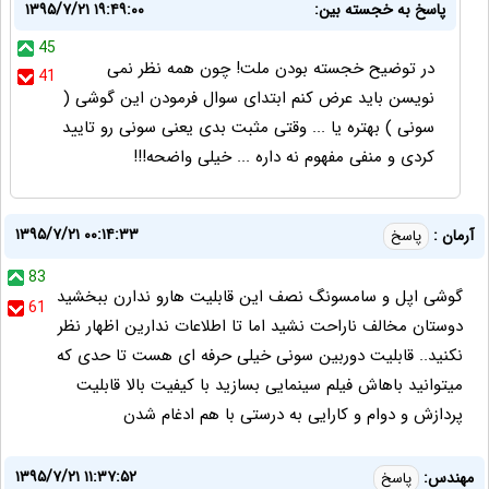
پاسخ به خجسته بین:
۱۳۹۵/۷/۲۱ ۱۹:۴۹:۰۰
45
در توضیح خجسته بودن ملت! چون همه نظر نمی
41
نویسن باید عرض کنم ابتدای سوال فرمودن این گوشی (
سونی ) بهتره یا ... وقتی مثبت بدی یعنی سونی رو تایید
کردی و منفی مفهوم نه داره ... خیلی واضحه!!!
۱۳۹۵/۷/۲۱ ۰۰:۱۴:۳۳
آرمان :
پاسخ
83
گوشی اپل و سامسونگ نصف این قابلیت هارو ندارن ببخشید
61
دوستان مخالف ناراحت نشید اما تا اطلاعات ندارین اظهار نظر
نکنید.. قابلیت دوربین سونی خیلی حرفه ای هست تا حدی که
میتوانید باهاش فیلم سینمایی بسازید با کیفیت بالا قابلیت
پردازش و دوام و کارایی به درستی با هم ادغام شدن
۱۳۹۵/۷/۲۱ ۱۱:۳۷:۵۲
مهندس:
پاسخ