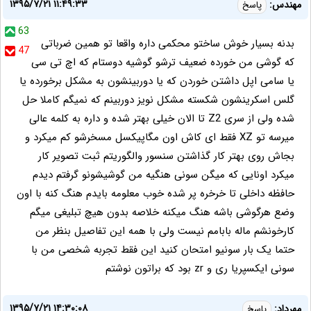
۱۳۹۵/۷/۲۱ ۱۱:۴۹:۳۳
مهندس:
پاسخ
63
بدنه بسیار خوش ساختو محکمی داره واقعا تو همین ضرباتی
47
که گوشی من خورده ضعیف ترشو گوشیه دوستام که اچ تی سی
یا سامی اپل داشتن خوردن که یا دوربینشون به مشکل برخورده یا
گلس اسکرینشون شکسته مشکل نویز دوربینم که نمیگم کاملا حل
شده ولی از سری Z2 تا الان خیلی بهتر شده و داره به کلمه عالی
میرسه تو XZ فقط ای کاش اون مگاپیکسل مسخرشو کم میکرد و
بجاش روی بهتر کار گذاشتن سنسور والگوریتم ثبت تصویر کار
میکرد اونایی که میگن سونی هنگیه من گوشیشونو گرفتم دیدم
حافظه داخلی تا خرخره پر شده خوب معلومه بایدم هنگ کنه با اون
وضع هرگوشی باشه هنگ میکنه خلاصه بدون هیچ تبلیغی میگم
کارخونشم ماله بابامم نیست ولی با همه این تفاصیل بنظر من
حتما یک بار سونیو امتحان کنید این فقط تجربه شخصی من با
سونی ایکسپریا ری و zr بود که براتون نوشتم
۱۳۹۵/۷/۲۱ ۱۴:۳۰:۰۸
مهرداد:
پاسخ