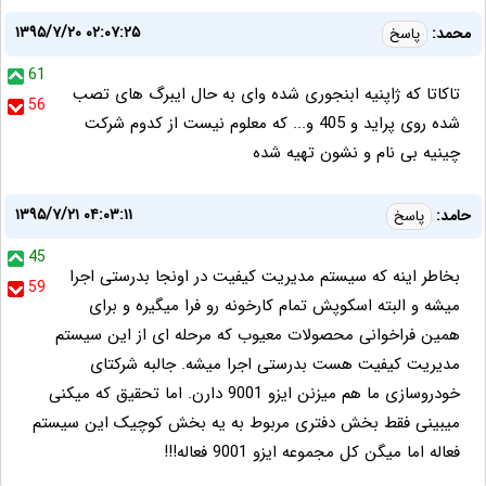
۱۳۹۵/۷/۲۰ ۰۲:۰۷:۲۵
محمد:
پاسخ
61
تاکاتا که ژاپنیه ابنجوری شده وای به حال ایبرگ های تصب
56
شده روی پراید و 405 و... که معلوم نیست از کدوم شرکت
چینیه بی نام و نشون تهیه شده
۱۳۹۵/۷/۲۱ ۰۴:۰۳:۱۱
حامد:
پاسخ
45
بخاطر اینه که سیستم مدیریت کیفیت در اونجا بدرستی اجرا
59
میشه و البته اسکوپش تمام کارخونه رو فرا میگیره و برای
همین فراخوانی محصولات معیوب که مرحله ای از این سیستم
مدیریت کیفیت هست بدرستی اجرا میشه. جالبه شرکتای
خودروسازی ما هم میزنن ایزو 9001 دارن. اما تحقیق که میکنی
میبینی فقط بخش دفتری مربوط به یه بخش کوچیک این سیستم
فعاله اما میگن کل مجموعه ایزو 9001 فعاله!!!