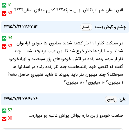
51
الان لیفان هم ایربگاش ازین مارکه؟؟؟ کدوم مدلای لیفان؟؟؟؟
53
۱۳۹۵/۷/۱۹ ۲۳:۲۷:۱۳
چشم و گوش بسته:
پاسخ
94
در مملكت كفار ! ١٦ نفر كشته شدند ميليون ها خودرو فراخوان
53
شدند و ميلياردها دلار خرج شد تا اين عيب برطرف بشه.... چند
نفر از مردم زنده زنده در اتش خودروهاي پژو سوختند و ايرانخودرو
گفت كه تقصير خود رانندهاست چند نفر زنده زنده در اسكانيا ها
سوختند؟ چند ميليون نفر بايد بميرند تا شايد تغييري حاصل بشه؟
١ ميليون؟ ١٠ ميليون؟ ٨٠ ميليون؟
۱۳۹۵/۷/۱۹ ۲۳:۴۰:۲۶
علی:
پاسخ
57
صنعت خودرو ژاپن داره یواش یواش غافیه رو میبازه...
80