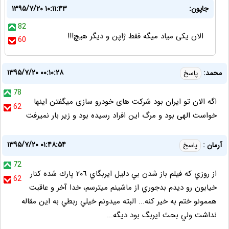
جاپون:
۱۳۹۵/۷/۲۰ ۱۰:۱۱:۴۳
82
الان یکی میاد میگه فقط ژاپن و دیگر هیچ!!!
60
۱۳۹۵/۷/۲۰ ۰۰:۱۰:۲۸
محمد:
پاسخ
78
اگه الان تو ایران بود شرکت های خودرو سازی میگفتن اینها
62
خواست الهی بود و مرگ این افراد رسیده بود و زیر بار نمیرفت
۱۳۹۵/۷/۲۰ ۰۱:۴۸:۵۴
آرمان :
پاسخ
72
از روزي كه فيلم باز شدن بي دليل ايربگاي ٢٠٦ پارك شده كنار
62
خيابون رو ديدم بدجوري از ماشينم ميترسم، خدا آخر و عاقبت
هممونو ختم به خير كنه... البته ميدونم خيلي ربطي به اين مقاله
نداشت ولي بحث ايربگ بود ديگه...