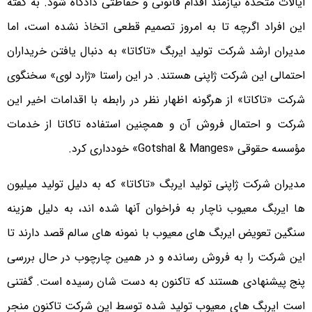
ایالات متحده نیازمند اقدام قانونی و حفاظتی دادگاه شود. به گفته
این افراد اگرچه تا به امروز تصمیم قطعی اتخاذ نشده است، اما
مدیران ارشد شرکت تولید ایربگ «تاکاتا» به دنبال یافتن خریداران
احتمالی این شرکت ژاپنی هستند. در این راستا «ژارد لوی» سخنگوی
شرکت «تاکاتا» از هرگونه اظهار نظر در رابطه با اقدامات اخیر این
شرکت و احتمال فروش آن و همچنین استفاده تاکاتا از خدمات
مؤسسه حقوقی «Gotshal & Manges» خودداری کرد.
مدیران شرکت ژاپنی تولید ایربگ «تاکاتا» که به دلیل تولید میلیون
ها ایربگ معیوب ناچار به فراخوان آنها شده اند، به دلیل هزینه
سنگین تعویض ایربگ های معیوب با نمونه های سالم قصد دارند تا
این شرکت را به فروش رسانده و در همین چارچوب در حال بررسی
پنج پیشنهادی هستند که تاکنون به دست شان رسیده است. گفتنی
است ایربگ های معیوب تولید شده توسط این شرکت تاکنون منجر