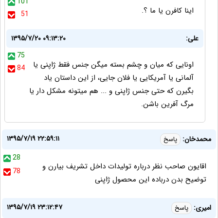
101
اينا كافرن يا ما ؟.
51
علی:
۱۳۹۵/۷/۲۰ ۰۹:۱۳:۲۰
75
اونایی که میان و چشم بسته میگن جنس فقط ژاپنی یا
84
آلمانی یا آمریکایی یا فلان جایی، از این داستان یاد
بگیرن که حتی جنس ژاپنی و ... هم میتونه مشکل دار یا
مرگ آفرین باشن.
۱۳۹۵/۷/۱۹ ۲۲:۵۹:۱۱
محمدخان:
پاسخ
28
اقایون صاحب نظر درباره تولیدات داخل تشریف بیارن و
78
توضیح بدن درباده این محصول ژاپنی
۱۳۹۵/۷/۱۹ ۲۳:۱۲:۴۷
امیری:
پاسخ