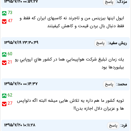
۱۳۹۵/۷/۲۰ ۰۰:۵۹:۲۷
مزدک:
پاسخ
73
ایول اینها بیزینس من و تاجرند نه کاسبهای ایران که فقط و
47
فقط دنبال بال بردن قیمت و کاهش کیفیتند
۱۳۹۵/۷/۱۹ ۲۳:۳۰:۴۹
ريش سفيد:
پاسخ
60
يك زمان تبليغ شركت هواپيمايي هما در كشور هاي اروپايي رو
21
بيلبوردها بود
۱۳۹۵/۷/۲۰ ۰۰:۱۴:۳۷
محمد:
پاسخ
62
تویه کشور ما هم داره یه تلاش هایی میشه البته اگه دلواپس
27
ها و عزیزان دلال اجازه بدن!!
۱۳۹۵/۷/۲۰ ۱۰:۱۱:۲۸
فرد:
پاسخ