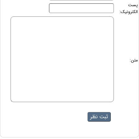
پست
الکترونیک:
متن: