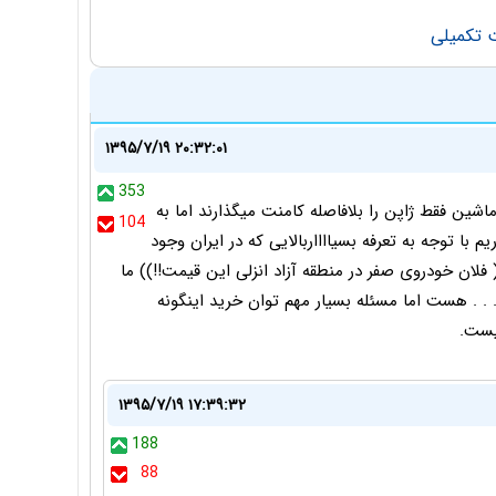
۱۳۹۵/۷/۱۹ ۲۰:۳۲:۰۱
353
شین فقط ژاپن را بلافاصله کامنت میگذارند اما به
104
م با توجه به تعرفه بسیااااربالایی که در ایران وجود
لان خودروی صفر در منطقه آزاد انزلی این قیمت!!)) ما
 . . هست اما مسئله بسیار مهم توان خرید اینگونه
یست.
۱۳۹۵/۷/۱۹ ۱۷:۳۹:۳۲
188
88