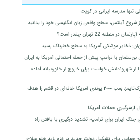
ی تنها مدرسه ایرانی در کویت
ز شروع آیلتس، سطح واقعی زبان انگلیسی خود را بدانید
تمان در منطقه 22 تهران چقدر است؟
‌ان: ذخایر موشکی آمریکا به سطح خطرناک رسید
بن‌سلمان با ترامپ پیش از حمله احتمالی آمریکا به ایران
ا از شهروندانش خواست برای خروج از خاورمیانه آماده
نیویورک‌تایمز: بمب ۲۰۰۰ پوندی آمریکا خانه‌ای در قشم را هدف
ل ازسرگیری حملات آمریکا
 جنگ ایران برای ترامپ؛ تشدید درگیری یا یافتن راه
: حماس برای تشکیل دولت جدید در غزه باید خلع سلاح