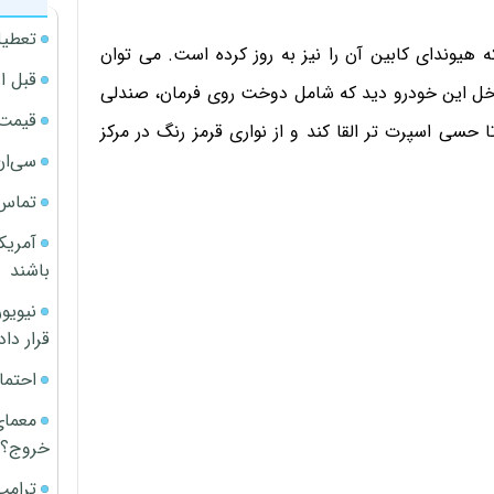
تعطیل
 هیوندای کابین آن را نیز به روز کرده است. می توان
قبل ا
ل این خودرو دید که شامل دوخت روی فرمان، صندلی
قیمت آپار
سی اسپرت تر القا کند و از نواری قرمز رنگ در مرکز
سی‌ان
تماس 
آمریک
باشند
قرار داد
احتما
معمای
خروج؟
ترامپ