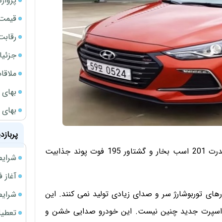
پروازهای 
قیمت سکه
رقابت
جزئیا
ملاقات 
بهای 
بهای 
پربازد
این خودرو با موتور 1.6 لیتری توربوشارژ چهار سیلندر با قدرت 201 اسب بخار و گشتاور 195 فوت پوند جذابیت
شرایط فروش 
آغاز فروش فوری 
ی توربوشارژ سر و صدای زیادی تولید نمی کنند. این
شرایط فرو
ترا اسپرت جدید چنین نیست. این خودرو صدایی خشن و
تعطیلی ادا