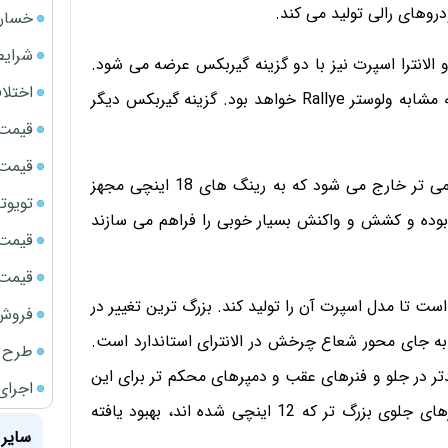
روهای رالی تولید می کند.
خسارت
شرایط
لانترا اسپرت نیز با دو گزینه گیربکس عرضه می شود.
اختلا
مهم ترین گیربکس این خودرو دستی شش سرعته است که مشابه ولوستر Rallye خواهد بود. گزینه گیربکس دیگر
قیمت سک
قیمت ج
هم چنین الانترا اسپرت جدید از کارخانه با تایرهایی تهاجمی تر خارج می شود که به رینگ های 18 اینچی مجهز
تویوتا bZ5 برای نخستین بار وارد بازار ای
HankookVentus S1 Nob چهار فصل بوده و کشش و واکنش بسیار خوبی را فراهم می سازند
قیمت سک
قیمت سکه
ست تا مدل اسپرت آن را تولید کند. بزرگ ترین تغییر در
فروش فور
به جای محور شعاع چرخش در الانترای استاندارد است.
طرح ج
تر در جلو و فنرهای عقب و دمپرهای محکم تر برای این
اجرای
خودرو تعبیه شده است. ترمز این خودرو نیز به لطف روترهای جلوی بزرگ تر که 12 اینچی شده اند، بهبود یافته
سایر 