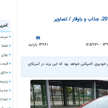
آخرین
عربست
۱۳۶۶۱ بازدید
لطفا د
بهای 
قیمت نف
 خودروی کامپکتی خواهد بود که این برند در آمریکای
خالق ChatGPT زیر ذره‌بین وزارت دادگستری آمر
زمزمه
جدیدتر
تعداد