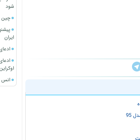
شود
چین ا
پیشنه
ایران
ادعای
ادعای 
اوکراین
انس ج
ه
 95