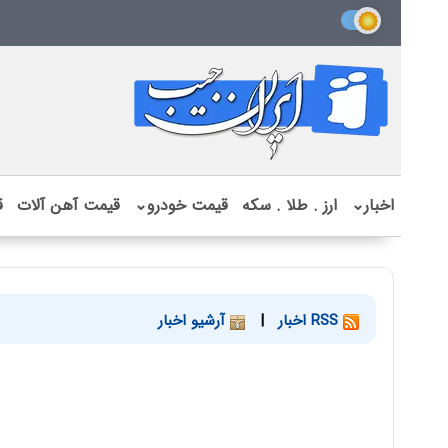
اخبار
⌄
ارز . طلا . سکه
قیمت خودرو
⌄
قیمت آهن آلات
ق
RSS اخبار
|
آرشیو اخبار