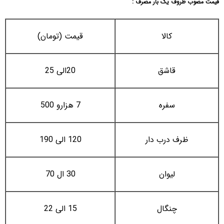
قیمت مصوب ظروف یک بار مصرف :
کالا
قیمت (تومان)
قاشق
20الی 25
سفره
7 هزارو 500
ظرف درب دار
120 الی 190
لیوان
30 ال 70
چنگال
15 الی 22