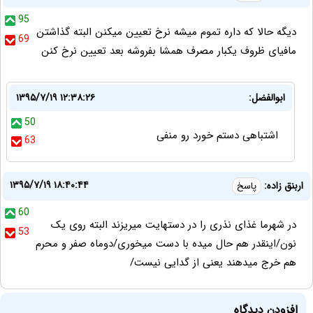
95
دیگه حالا که داره تموم میشه نرخ تعیین میکنن البته گذاشتن
69
مافیای ظروف یکبار مصرف همشا بفروشه بعد تعیین نرخ کنن
ابوالفضل:
۱۳۹۵/۷/۱۹ ۱۲:۳۸:۲۶
50
اشتباهی دستم خورد رو منفی
63
۱۳۹۵/۷/۱۹ ۱۸:۴۰:۴۴
اربنق زاده:
پاسخ
60
در شهرما غذای نذری را در دستهایت میریزند البته روی یک
53
نون/اینقدر هم حال میده با دست میخوری/دوماه صفر و محرم
هم خرج میدهند یعنی از گدایی نیست/
افزودن دیدگاه