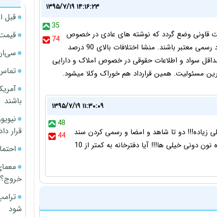
۱۳۹۵/۷/۱۹ ۱۴:۱۶:۲۳
قبل ا
35
است قاونی وضع گردد که نوشته های عادی در خصوص
قیمت آپار
74
اموال و املاک فاقد اثر قانونی باشد و صرفا نوشته ها و اسناد رسمی معتبر باشند. منشا اختلافات بالای 90 درصد
سی‌ان
 حداقل سواد و اطلاعات حقوقی در خصوص املاک و دارایی
تماس 
ترین مسئولیت. همین قرارداد هم خوراک وکلا میشود.
آمریک
باشند
۱۳۹۵/۷/۱۹ ۱۱:۳۰:۰۹
48
قرار داد
زیاده!!! دو تا شاهد و امضا و رسمی کردن سند
44
توسط دولت آسانترین کار برای دولت هست ولی شده نون دونی خیلی ها!!! آیا دفترخانه به کمتر از 10
احتما
معمای
خروج؟
ترامپ
شود