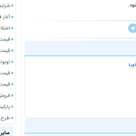
ود.
شرایط
آغاز فروش فوری 
اختلا
قیمت سک
قیمت سک
تویوتا bZ5 برای نخستین بار وارد بازار ای
قیمت سک
قیمت ج
فروش فور
پارکی
طرح ج
سایر 