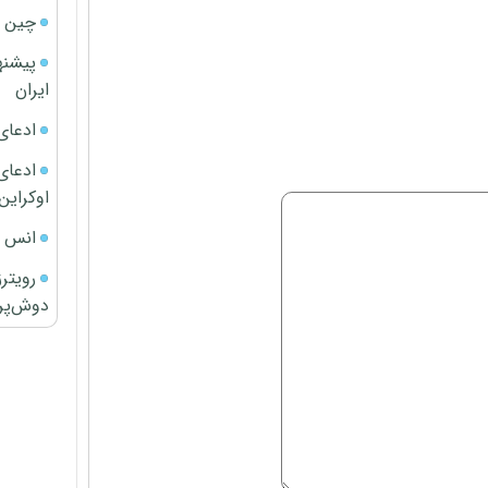
چین ا
پیشنه
ایران
ادعای
ادعای 
اوکراین
انس ج
رویتر
دوش‌پرت