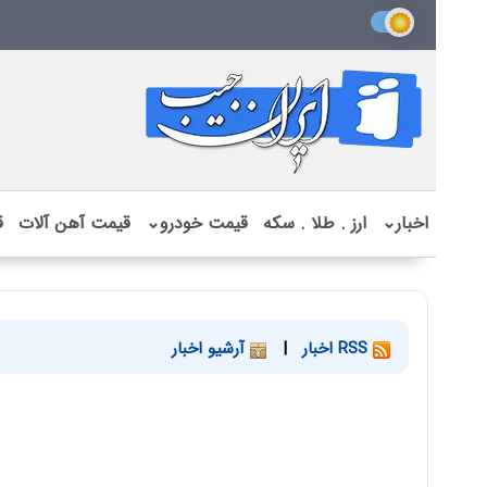
اخبار
⌄
ارز . طلا . سکه
قیمت خودرو
⌄
قیمت آهن آلات
ق
RSS اخبار
|
آرشیو اخبار