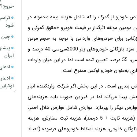
خروج؟
رخیص خودرو از گمرک را که شامل هزینه بیمه محموله در
ترامپ
شود
ین دومین مولفه اثرگذار بر قیمت خودرو «حقوق گمرکی و
چین ا
رگانی برای خودروهای وارداتی با توجه به حجم موتور
پیشنه
خودروها متفاوت است؛ به‌طوری‌که مجموع حقوق گمرکی و سود بازرگانی خودروهای زیر 2000سی‌سی 40 درصد و
ایران
خودروهای با حجم موتور بین 2000 سی‌سی تا 2500 سی‌سی، 55 درصد تعيين شده است اما در این میان واردات
ادعای
ادعای 
اوکراین
وارض بندری است. در این بخش اگر شرکت واردکننده انبار
 پیدا می‌کند اما در غیر‌این صورت باید هزینه‌های
ری را بپردازد. پس از این واردکننده باید به ترتیب 8 عوارض دیگر را بپردازد. مواردی شامل عوارض هلال احمر،
عوارض مندرج در بودجه سنواتی و جهت خرید آمبولانس (هزينه ثابت + 5 درصد)، هزینه ثبت سفارش، هزینه
ناوگان خارجی، هزینه اسقاط خودروهای فرسوده (تعداد