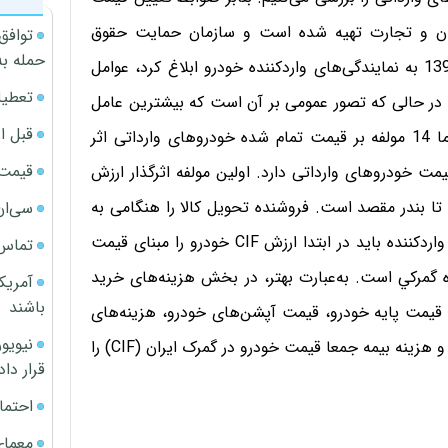
دن و تجارت تهیه شده است و سازمان حمایت حقوق
توافق
حمله به
مصرف‌کنندگان و تولید‌کنندگان آن را در اول اسفند سال 1393 به نمایندگی‌های واردکننده خودرو ابلاغ کرد، عوامل
تعطیل
در حالی که تصور عمومی بر آن است که بیشترین عامل
قبل ا
اثرگذار بر قیمت خودروهای وارداتی تعرفه گمرکی است، اما 14 مولفه بر قیمت تمام شده خودروهای وارداتی اثر
قیمت آپار
یمت خودروهای وارداتی دارد. اولین مولفه اثرگذار ارزش
يمه و كرايه تا بندر مقصد است. فروشنده تحويل كالا را هنگامى به
سی‌ان
انجام مى‌رساند كه كالا در بندر مقصد تخليه شود؛ بنابراین واردکننده باید در ابتدا ارزش CIF خودرو را مبنای قیمت
تماس 
گمركي است. به‌عبارت بهتر، در بخش هزینه‌های خرید
آمریک
باشند
قیمت پایه خودرو، قیمت آپشن‌های خودرو، هزینه‌های
حمل در خاک کشور سازنده، هزینه‌های حمل تا گمرک ایران و هزینه‌ بیمه جمعا قیمت خودرو در گمرک ایران (CIF) را
قرار داد
احتما
معمای