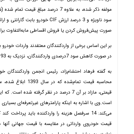
مولفه ذکر شده، به علاوه 7 درصد مبلغ قی
سود ناويژه و 3 درصد ارزش CIF خود
صورت پیش‌فروش کردن یا فروش اقساطی مابه‌التفاوت برا
در صورت کاهش سود 7درصدی وارد‌کنندگان، نزدیک به 93 تا 103 درصد آن ازسوی دولت دریافت می‌شود.
به گفته فرهاد احتشام‌زاد، رئیس انجمن وارد‌کنندگان خو
محاسبه قیمت تمام‌شده
است.وی با اشاره به اینکه پارامترهای غیرتعرفه‌ای بسیاری ن
می‌کند: 14 سرفصل هزینه را واردکننده باید پرداخت
قیمت خودروی وارداتی در مقایسه با قیمت جهانی آنها م