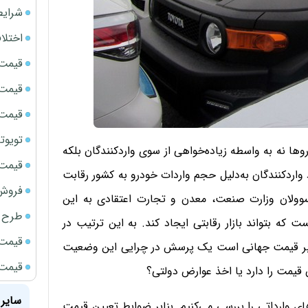
شرایط
اختلا
قیمت سک
قیمت ج
قیمت سکه
تویوتا bZ5 برای نخستین بار وارد بازار ای
وها نه به واسطه زیاده‌خواهی از سوی وارد‌کنندگان بلکه
قیمت سک
وارد‌کنندگان به‌دلیل حجم واردات خودرو به کشور رقابت
فروش فور
مسوولان وزارت صنعت، معدن و تجارت اعتقادی به این
طرح ج
 که بتواند بازار رقابتی ایجاد کند. به این ترتیب در
قیمت سک
رابر قیمت جهانی است یک پرسش در چرایی این وضعیت
قیمت سک
 قیمت را دارد یا اخذ عوارض دولتی؟
سایر 
 وارداتی را بررسی می‌کنیم. بنابر ضوابط تعیین قیمت