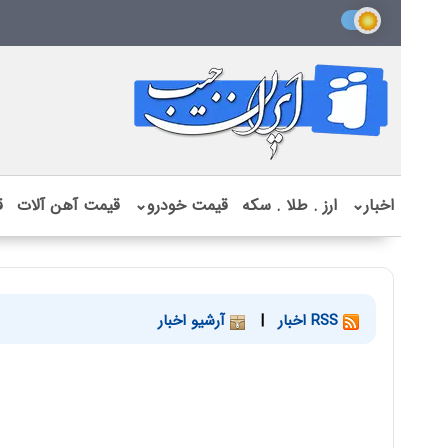
اخبار
⌄
ارز . طلا . سکه
قیمت خودرو
⌄
قیمت آهن آلات
ق
RSS اخبار
|
آرشیو اخبار