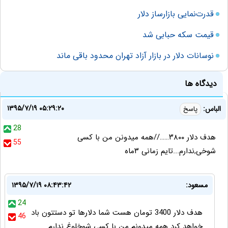
قدرت‌نمایی بازارساز دلار
قیمت سکه حبابی شد
نوسانات دلار در بازار آزاد تهران محدود باقی ماند
دیدگاه ها
۱۳۹۵/۷/۱۹ ۰۵:۲۹:۲۰
الباس:
پاسخ
28
هدف دلار ۳۸۰۰……//همه میدونن من با کسی
55
شوخی,ندارم...تایم زمانی ۳ماه
مسعود:
۱۳۹۵/۷/۱۹ ۰۸:۴۳:۴۲
24
هدف دلار 3400 تومان هست شما دلارها تو دستتون باد
46
خواهد کرد همه میدونم من با کسی شوخلوغ ندارم