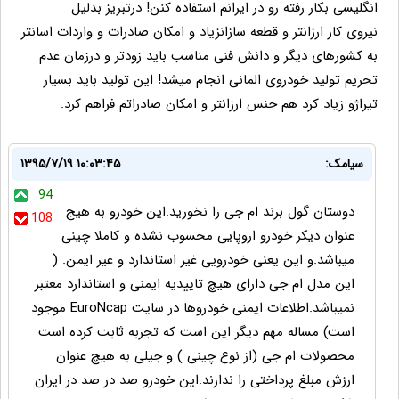
انگلیسی بکار رفته رو در ایرانم استفاده کنن! درتبریز بدلیل
نیروی کار ارزانتر و قطعه سازانزیاد و امکان صادرات و واردات اسانتر
به کشورهای دیگر و دانش فنی مناسب باید زودتر و درزمان عدم
تحریم تولید خودروی المانی انجام میشد! این تولید باید بسیار
تیراژو زیاد کرد هم جنس ارزانتر و امکان صادراتم فراهم کرد.
سیامک:
۱۳۹۵/۷/۱۹ ۱۰:۰۳:۴۵
94
دوستان گول برند ام جی را نخورید.این خودرو به هیج
108
عنوان دیکر خودرو اروپایی محسوب نشده و کاملا چینی
میباشد.و این یعنی خودرویی غیر استاندارد و غیر ایمن. (
این مدل ام جی دارای هیچ تاییدیه ایمنی و استاندارد معتبر
نمیباشد.اطلاعات ایمنی خودروها در سایت EuroNcap موجود
است) مساله مهم دیگر این است که تجربه ثابت کرده است
محصولات ام جی (از نوع چینی ) و جیلی به هیچ عنوان
ارزش مبلغ پرداختی را ندارند.این خودرو صد در صد در ایران