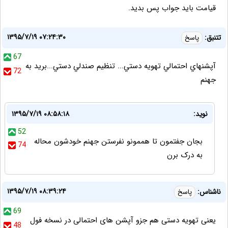
قیامت باید جواب پس بدید.
۱۳۹۵/۷/۱۹ ۰۷:۲۴:۳۰
تتنبق:
پاسخ
67
آپشنهاي احتمالي تهويه دستي... تنظيم صندلي دستي...بريد به
72
جهنم
نوید:
۱۳۹۵/۷/۱۹ ۰۸:۵۸:۱۸
52
بجان جفتمون تا هممونو نفرستن جهنم خودشون محاله
74
به درک برن
۱۳۹۵/۷/۱۹ ۰۸:۳۹:۲۴
ناشناس:
پاسخ
69
یعنی تهویه دستی هم جزو آپشن های احتمالی در نسخه فول
48