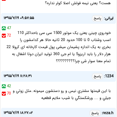
هست؟ یعنی نیمه فولش اصلا کولر نداره؟
۱۳۹۵/۷/۱۹ ۰۹:۵۷:۵۵
ایرانی:
پاسخ
47
خودروی چینی یعنی یک موتور 1500 سی سی باحداکثر 110
72
اسب وشتاب 0 تا 100 حدود 20 ثانیه حالا هر کدامشون را
بخری به یک اندازه پشیمان میشی پول قیمت کارخانه ای کرولا 22
هزار دلار را باید اریزو5 یا ام جی 360 تولید ایران دوتا اشغال به
تمام معنا سوار شی چرا؟؟؟؟؟؟؟؟؟
۱۳۹۵/۷/۱۹ ۱۱:۲۸:۳۱
1234:
پاسخ
42
با اين قيمتها مشتري نيس و رو دستشون ميمونه..مثل زوتي و
70
جيلي و .... ورشكستگي با شيب ملايم قطعيه
۱۳۹۵/۷/۱۹ ۱۸:۲۷:۰۲
reza.h:
پاسخ