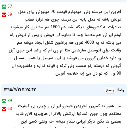
57
آفرین این درسته ولی امیدوارم قیمت 70 میلیونی برای مدل
69
فولش باشه نه مدل پایه این درسته چون هم قراره قطب
صادرات به کشورهای دیگه بشه هم 1500 نفر مشغول کار میشوند
اونم ایرانی هم مطمنا چند تا نمایندگی فروش و پس از فروش راه
می یافته که یه 4000 نفری هم براشون شغل ایجاد میشه هم
رقابت برای اتومبیل سازهایی مثا ام وی ام که واقعا این چری آرزو
رو داره خدایی گروون می فروشه یا این سیمبل یا همون سمبل
گرونی که درسته رنو هست ولی ترکه و قیافه نداره و داشبورت ال
90 و .. که تو دل می زنه خلاصه آفرین
۱۳۹۵/۷/۲۱ ۱۱:۳۵:۴۲
رضا:
پاسخ
39
من هنوز به کمپین نخریدن خودرو ایرانی و چینی بی کیفیت
63
معتقدم چون جون انسانها ارزشش بالاتر از هرچیزیه الان شاید
بعضی ها بگن کارگر ایرانی بیکار میشه اخه وقتی کسی این