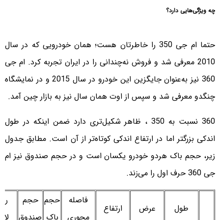
چه ویژگی‌هایی دارد؟
حتما ام جی 350 را خاطرتان هست؛ همان خودرویی که در سال
2010 معرفی شد و فروش نه‌چندانی را در ایران تجربه کرد. ام جی
360 نیز به‌عنوان جایگزین این خودرو در سال 2015 و در نمایشگاه
چنگدو معرفی شد و سپس از اوت همان سال نیز به بازار چین آمد.
360 نسبت به 350 ، ظاهر شکیل‌تری دارد ضمن اینکه در طول
اندکی بزرگتر اما در ارتفاع اندکی کوتاه‌تر از آن است. مطابق جدول
زیر، حجم باک هردو خودرو یکسان است و در حجم صندوق نیز ام
جی 360 حرف اول را می‌زند.
فاصله
حجم
حجم
رین
طول
عرض
ارتفاع
محوری
باک
صندوق
لاس