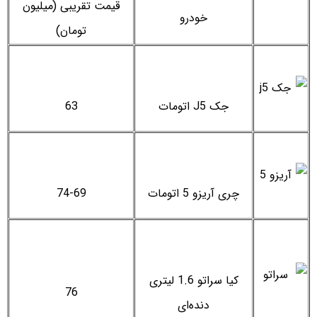
قیمت تقریبی (میلیون
خودرو
تومان)
جک J5 اتومات
63
چری آریزو 5 اتومات
74-69
کیا سراتو 1.6 لیتری
76
دنده‌ای