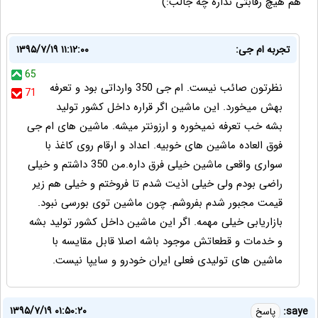
هم هیچ رقابتی نداره چه جالب:)
تجربه ام جی:
۱۳۹۵/۷/۱۹ ۱۱:۱۲:۰۰
65
نظرتون صائب نیست. ام جی 350 وارداتی بود و تعرفه
71
بهش میخورد. این ماشین اگر قراره داخل کشور تولید
بشه خب تعرفه نمیخوره و ارزونتر میشه. ماشین های ام جی
فوق العاده ماشین های خوبیه. اعداد و ارقام روی کاغذ با
سواری واقعی ماشین خیلی فرق داره.من 350 داشتم و خیلی
راضی بودم ولی خیلی اذیت شدم تا فروختم و خیلی هم زیر
قیمت مجبور شدم بفروشم. چون ماشین توی بورسی نبود.
بازاریابی خیلی مهمه. اگر این ماشین داخل کشور تولید بشه
و خدمات و قطعاتش موجود باشه اصلا قابل مقایسه با
ماشین های تولیدی فعلی ایران خودرو و سایپا نیست.
۱۳۹۵/۷/۱۹ ۰۱:۵۰:۲۰
saye:
پاسخ