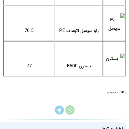
رنو سیمبل اتومات PE
76.5
بسترن B50F
77
- کالایاب خودرو
اخبار مرتبط