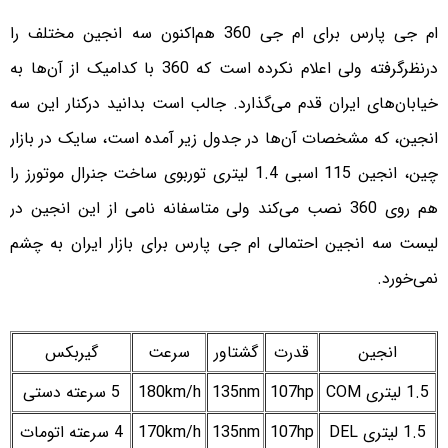
ام جی پارس برای ام جی 360 هم‌اکنون سه انجین مختلف را
درنظرگرفته ولی اعلام نکرده است که 360 با کدامیک از آن‌ها به
خیابان‌های ایران قدم می‌گذارد. جالب است بدانید درکنار این سه
انجین، که مشخصات آن‌ها در جدول زیر آمده است، سایک در بازار
چین، انجین 115 اسبی 1.4 لیتری توربوی ساخت جنرال موتورز را
هم روی 360 نصب می‌کند ولی متاسفانه نامی از این انجین در
لیست سه انجین احتمالی ام جی پارس برای بازار ایران به چشم
نمی‌خورد.
انجین
قدرت
گشتاور
سرعت
گیربکس
1.5 لیتری COM
107hp
135nm
180km/h
5 سرعته دستی
1.5 لیتری DEL
107hp
135nm
170km/h
4 سرعته اتومات