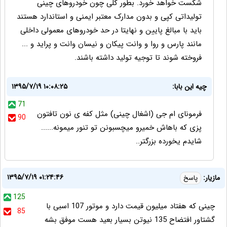
شکست خواهد خورد. بطور کلی چون خودروهای چینی
تولیداتی کپی و بدون مدارک معتبر ایمنی و استاندارد هستند
باید با مبالغ پایین و نهایتا در حد خودروهای معمولی داخلی
مانند پارس و روا و وانت پیکان و نیسان وانت و پراید و ...
فروخته شوند تا توجیه تولید داشته باشند.
چيه اين بابا:
۱۳۹۵/۷/۱۹ ۱۰:۰۸:۲۵
71
فرموناى ام جى (اشغال چينى) مثل كفه ى نون تافتون
90
پزى كه باهاش خميرو ميچسبونن تو تنور ميمونه......
شايدم يخورده بزرگتر..
۱۳۹۵/۷/۱۹ ۰۱:۲۴:۴۶
مازیار:
پاسخ
125
چینی که هفتاد میلیون قیمت دارد و موتور 107 اسبی با
85
گشتاور افتضاح 135 نیوتن بسیار بعید هست موفق بشه