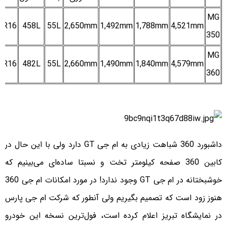
MG
5R16
458L
55L
2,650mm
1,492mm
1,788mm
4,521mm
350
MG
5R16
482L
55L
2,660mm
1,490mm
1,840mm
4,579mm
360
داشبورد 360 شباهت زیادی به ام جی GT دارد ولی با این حال در
کابین 360 صفحه کیلومتر تخت و نسبتا ساده‌ای می‌بینیم که
خوشبختانه در ام جی GT وجود ندارد! در مورد امکانات ام جی 360
هنوز زود است که تصمیم بگیریم ولی آنطور که شرکت ام جی پارس
در نمایشگاه تبریز اعلام کرده است، فول‌ترین نسخه این خودرو