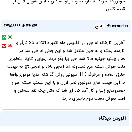
خودروها نخرید یه مارک خوب وارد میکنن خلایق هرچی لایق از
قدیم گفتن
۱۳۹۵/۸/۶ ۱۶:۳۶:۵۳
Sunmartin:
پاسخ
36
آخرین کارخانه ام جی در انگلیس ماه اکتبر 2016 با 25 کارگر و
66
کارمند بسته و به چین منتقل شد و این یعنی ام جی صد در
هزار چینیه چینیه حالا شما حی بیا بگو برند اروپایی شاید اینطوری
دلت خوش میشه من نمیدونم اما امجی 360 و امجی gt که قیمت
خارق العاده و مرخرف 115 ملیونی روش گذاشته مدیا موتورز واقعا
به این قیمت های دروغین نمی ارزن و با این قیمتها میشه سوار
خودروهای زیبا و کار آمد کره ای شد که مثل چک نقد هستن و
افت فروش دست دوم ناچیزی دارند
افزودن دیدگاه