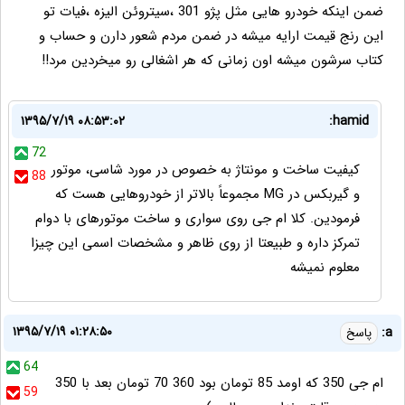
ضمن اینکه خودرو هایی مثل پژو 301 ،سیتروئن الیزه ،فیات تو
این رنج قیمت ارایه میشه در ضمن مردم شعور دارن و حساب و
کتاب سرشون میشه اون زمانی که هر اشغالی رو میخردین مرد!!
۱۳۹۵/۷/۱۹ ۰۸:۵۳:۰۲
hamid:
72
کیفیت ساخت و مونتاژ به خصوص در مورد شاسی، موتور
88
و گیربکس در MG مجموعاً بالاتر از خودروهایی هست که
فرمودین. کلا ام جی روی سواری و ساخت موتورهای با دوام
تمرکز داره و طبیعتا از روی ظاهر و مشخصات اسمی این چیزا
معلوم نمیشه
۱۳۹۵/۷/۱۹ ۰۱:۲۸:۵۰
a:
پاسخ
64
ام جی 350 که اومد 85 تومان بود 360 70 تومان بعد با 350
59