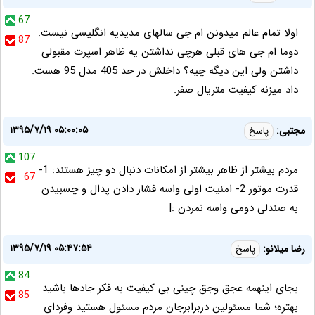
67
اولا تمام عالم میدونن ام جی سالهای مدیدیه انگلیسی نیست.
87
دوما ام جی های قبلی هرچی نداشتن یه ظاهر اسپرت مقبولی
داشتن ولی این دیگه چیه؟ داخلش در حد 405 مدل 95 هست.
داد میزنه کیفیت متریال صفر.
۱۳۹۵/۷/۱۹ ۰۵:۰۰:۰۵
مجتبی:
پاسخ
107
مردم بیشتر از ظاهر بیشتر از امکانات دنبال دو چیز هستند: 1-
67
قدرت موتور 2- امنیت اولی واسه فشار دادن پدال و چسبیدن
به صندلی دومی واسه نمردن :|
۱۳۹۵/۷/۱۹ ۰۵:۴۷:۵۴
رضا میلانو:
پاسخ
84
بجای اینهمه عجق وجق چینی بی کیفیت به فکر جادها باشید
85
بهتره؛ شما مسئولین دربرابرجان مردم مسئول هستید وفردای