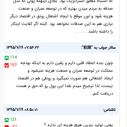
که اشتباه مطلق استراتژیک بود. بجای اینهمه پولی که مثل
صدقه به مردم میدن بهتره که در توسعه عمران و صنعت
هزینه شود و اون موقع با ایجاد اشتغال رونق در اقتصاد دیگر
نیازی هم به این صدقات نخواهد بود. البته اگر کفایت اینکار
را داشته باشند . . . . .
سالار جواب به "权限":
۱۳۹۵/۷/۱۹ ۰۷:۵۶:۲۲
114
چون بنده اعتقاد قلبی دارم و یقین دارم به اینکه بودجه
163
مملکت در توسعه عمران و صنعت هزینه نمیشود و
ایجاد اشتغالی هم صورت نمیگیرد و رونقی هم در اقتصاد
نیست، لذا ترجیح میدم نقدا این پول رو که حق م هست
دریافت کنم...
ناشناس:
۱۳۹۵/۷/۱۹ ۰۸:۵۰:۰۱
121
یعنی تولید بنزین هیچ هزینه ای نداره ؟