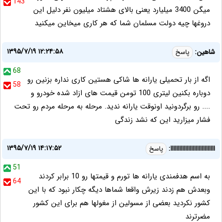
143
میگن 3400 میلیارد یعنی بالای هشتاد میلیون نفر دلیل این
دروغها چیه دولت مسلمان شما که هر کاری میخاین میکنید
۱۳۹۵/۷/۱۹ ۱۲:۲۴:۵۸
شاهین:
پاسخ
68
اگه از بار تحمیلی یارانه ها شاکی هستین کاری نداره بزنین رو
58
دوباره بکنین لیتری 100 تومن قیمت های ازاد شده خودرو و
.... رو برگردونید اونوقت یارانه ندید. مرحله به مرحله مردم رو تحت
فشار میزارید این که نشد زندگی
۱۳۹۵/۷/۱۹ ۱۴:۱۷:۵۲
اااااااااااااااااااااااااااااا:
پاسخ
51
به اسم هدفمندی یارانه ها تورم و قیمتها رو 10 برابر کردند
64
وبعدش هم زدند زیرش واقعا شماها دیگه چکار نبود که با این
کشور نکردید بعضی از مسولین از مغولها هم برای این کشور
مضرترند