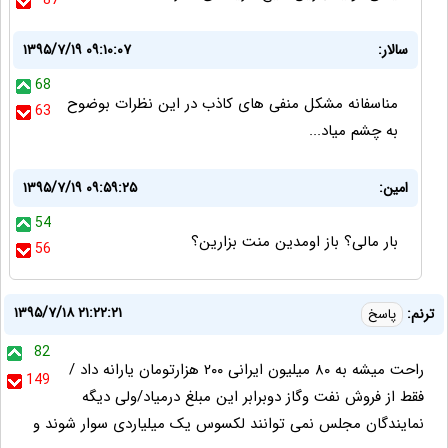
87
سالار:
۱۳۹۵/۷/۱۹ ۰۹:۱۰:۰۷
68
مناسفانه مشکل منفی های کاذب در این نظرات بوضوح
63
به چشم میاد...
امین:
۱۳۹۵/۷/۱۹ ۰۹:۵۹:۲۵
54
بار مالی؟ باز اومدین منت بزارین؟
56
۱۳۹۵/۷/۱۸ ۲۱:۲۲:۲۱
ترنم:
پاسخ
82
راحت میشه به ۸۰ میلیون ایرانی ۲۰۰ هزارتومان یارانه داد /
149
فقط از فروش نفت وگاز دوبرابر این مبلغ درمیاد/ولی دیگه
نمایندگان مجلس نمی توانند لکسوس یک میلیاردی سوار شوند و