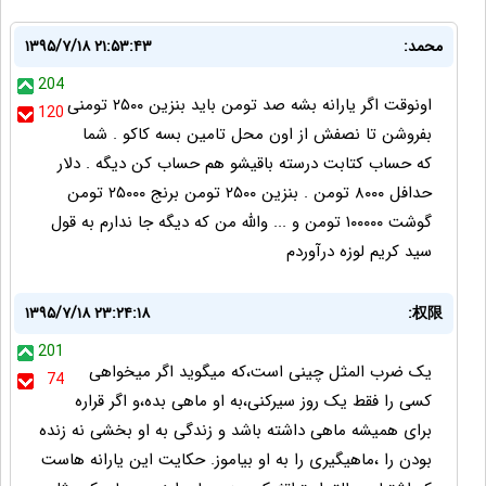
محمد:
۱۳۹۵/۷/۱۸ ۲۱:۵۳:۴۳
204
اونوقت اگر یارانه بشه صد تومن باید بنزین ۲۵۰۰ تومنی
120
بفروشن تا نصفش از اون محل تامین بسه کاکو . شما
که حساب کتابت درسته باقیشو هم حساب کن دیگه . دلار
حدافل ۸۰۰۰ تومن . بنزین ۲۵۰۰ تومن برنج ۲۵۰۰۰ تومن
گوشت ۱۰۰۰۰۰ تومن و ... والله من که دیگه جا ندارم به قول
سید کریم لوزه درآوردم
۱۳۹۵/۷/۱۸ ۲۳:۲۴:۱۸
权限:
201
یک ضرب المثل چینی است،که میگوید اگر میخواهی
74
کسی را فقط یک روز سیرکنی،به او ماهی بده،و اگر قراره
برای همیشه ماهی داشته باشد و زندگی به او بخشی نه زنده
بودن را ،ماهیگیری را به او بیاموز. حکایت این یارانه هاست