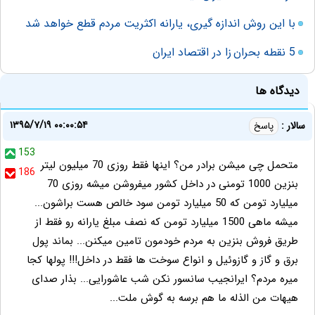
با این روش اندازه گیری، یارانه اکثریت مردم قطع خواهد شد
5 نقطه بحران زا در اقتصاد ایران
دیدگاه ها
۱۳۹۵/۷/۱۹ ۰۰:۰۰:۵۴
سالار :
پاسخ
153
متحمل چی میشن برادر من؟ اینها فقط روزی 70 میلیون لیتر
186
بنزین 1000 تومنی در داخل کشور میفروشن میشه روزی 70
میلیارد تومن که 50 میلیارد تومن سود خالص هست براشون...
میشه ماهی 1500 میلیارد تومن که نصف مبلغ یارانه رو فقط از
طریق فروش بنزین به مردم خودمون تامین میکنن... بماند پول
برق و گاز و گازوئیل و انواع سوخت ها فقط در داخل!!! پولها کجا
میره مردم؟ ایرانجیب سانسور نکن شب عاشورایی... بذار صدای
هیهات من الذله ما هم برسه به گوش ملت...