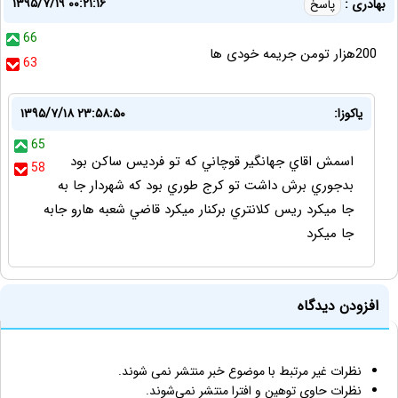
۱۳۹۵/۷/۱۹ ۰۰:۲۱:۱۶
بهادری :
پاسخ
66
200هزار تومن جریمه خودی ها
63
ياكوزا:
۱۳۹۵/۷/۱۸ ۲۳:۵۸:۵۰
65
اسمش اقاي جهانگير قوچاني كه تو فرديس ساكن بود
58
بدجوري برش داشت تو كرج طوري بود كه شهردار جا به
جا ميكرد ريس كلانتري بركنار ميكرد قاضي شعبه هارو جابه
جا ميكرد
افزودن دیدگاه
نظرات غیر مرتبط با موضوع خبر منتشر نمی شوند.
نظرات حاوی توهین و افترا منتشر نمی‌شوند.