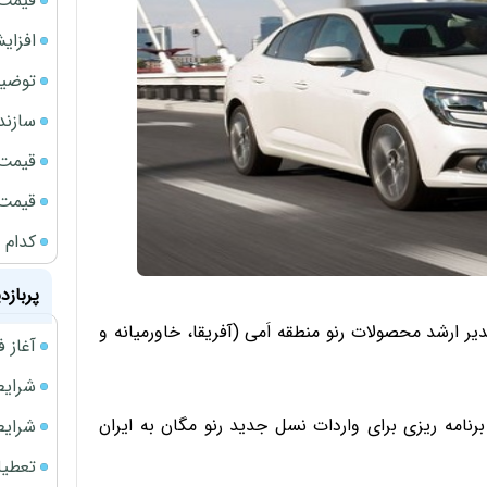
قیمت طلا
افزای
توضیح
سازند
قیمت ن
قیمت ب
کدام 
پربازد
ایران، مدیر ارشد محصولات رنو منطقه اَمی (آفریقا، خاورمیانه و
آغاز فروش فوری 
شرایط فروش 
رنامه ریزی برای واردات نسل جدید رنو مگان به ایران
شرایط فرو
تعطیلی ادا