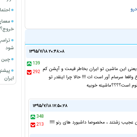
احتما
معمای
خروج؟
ترامپ
شود
۱۳۹۵/۷/۱۸ ۲۰:۴۸:۰۸
چین ا
139
ن یعنی چی ؟ یعنی این ماشین تو ایران بخاطر قیمت و آپشن کم
پیشنه
292
قعا سرسام آور است ات !!! حالا چرا اینقدر تو
ایران
لوم است؟؟؟؟ماشینه خوبیه
۱۳۹۵/۷/۱۸ ۱۷:۵۰:۲۸
348
ن عجیب زشتند ، مخصوصا داشبورد های رنو !!!!
213