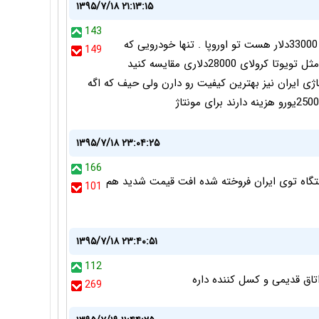
۱۳۹۵/۷/۱۸ ۲۱:۱۳:۱۵
143
این مگان تو نمایشگاه المان رونمایی شده و قیمتش 33000دلار هست تو اوروپا . تنها خودرویی که
149
قیمتش با خارج از ایران یکی هست رنو هست و اگر مثل تویوتا کرولای 28000دلاری مقایسه کنید
ی ایران نیز بهترین کیفیت رو دارن ولی حیف که اگه
۱۳۹۵/۷/۱۸ ۲۳:۰۴:۲۵
166
ن رو رنو تازه معرفی کرده چه جوری 1154 دستگاه توی ایران فروخته شده افت قیمت شدید هم
101
۱۳۹۵/۷/۱۸ ۲۳:۴۰:۵۱
112
اتاق قدیمی و کسل کننده داره
269