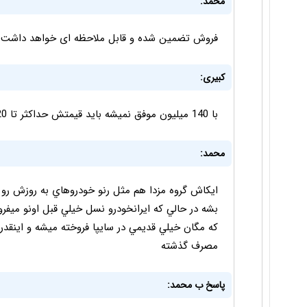
محمد:
فروش تضمین شده و قابل ملاحظه ای خواهد داشت. م
کبیری:
با 140 میلیون موفق نمیشه باید قیمتش حداکثر تا 120 تعیین بشه تا بازار رو بگیره
محمد:
بشه در حالي كه ايرانخودرو نسل خيلي قبل اونو ميفر
كه مگان خيلي قديمي در سايپا فروخته ميشه و اينقدر 
مصرف گذشته
پاسخ ب محمد: