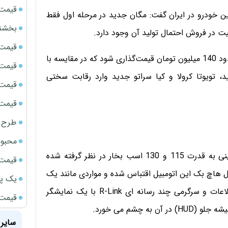
قیمت سک
ن خودرو در ایران گفت: مگان جدید در مرحله اول فقط
بخشنامه ف
قیمت ج
لاپلن افزود: احتمالا مگان جدید در صورت ورود به ایران حدود 140 میلیون تومان قیمت‌گذاری شود که در مقایسه با
قیمت سکه
، تویوتا کرولا و کیا سراتو جدید وارد رقابت سختی
قیمت سک
قیمت سکه
طرح ج
محبوب
برای رنو مگان جدید در بخش قوای محرکه، دو موتور بنزینی به قدرت 115 و 130 اسب بخار در نظر گرفته شده
قیمت سک
 هاچ بک این اتومبیل اقتباس شده و مواردی مانند یک
یک پر
نمایشگر بزرگ 7 اینچی TFT در جلو داشبورد، سیستم اطلاعات و سرگرمی چند رسانه ای R-Link با یک نمایشگر
قیمت جد
سایر 