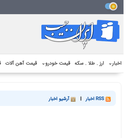
اخبار
⌄
ارز . طلا . سکه
قیمت خودرو
⌄
قیمت آهن آلات
ق
RSS اخبار
|
آرشیو اخبار