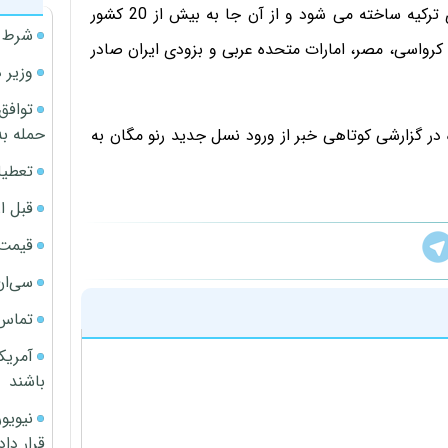
نسل جدید رنو مگان سدان در کارخانه رنو واقع در بورسای ترکیه ساخته می شود و از آن جا به بیش از 20 کشور
شرط م
 کرواسی، مصر، امارات متحده عربی و بزودی ایران صادر
وزیر 
توافق
حمله به
ماینده رسمی رنو نیز امروز سه شنبه 13 تیرماه در گزارشی کوتاهی خبر از ورود نسل جدید رنو مگان به
تعطیل
قبل ا
قیمت آپار
سی‌ان
تماس 
آمریک
باشند
قرار داد