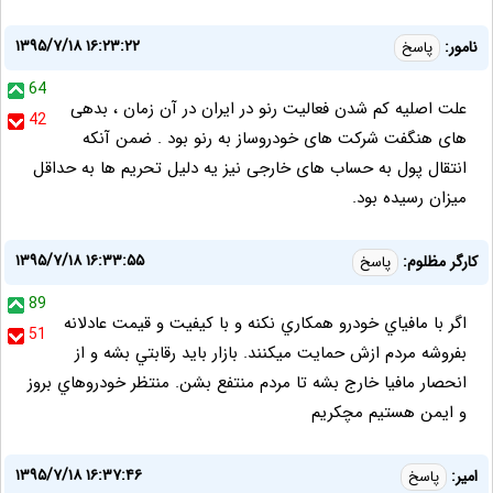
۱۳۹۵/۷/۱۸ ۱۶:۲۳:۲۲
نامور:
پاسخ
64
علت اصلیه کم شدن فعالیت رنو در ایران در آن زمان ، بدهی
42
های هنگفت شرکت های خودروساز به رنو بود . ضمن آنکه
انتقال پول به حساب های خارجی نیز یه دلیل تحریم ها به حداقل
میزان رسیده بود.
۱۳۹۵/۷/۱۸ ۱۶:۳۳:۵۵
كارگر مظلوم:
پاسخ
89
اگر با مافياي خودرو همكاري نكنه و با كيفيت و قيمت عادلانه
51
بفروشه مردم ازش حمايت ميكنند. بازار بايد رقابتي بشه و از
انحصار مافيا خارج بشه تا مردم منتفع بشن. منتظر خودروهاي بروز
و ايمن هستيم مچكريم
۱۳۹۵/۷/۱۸ ۱۶:۳۷:۴۶
امیر:
پاسخ