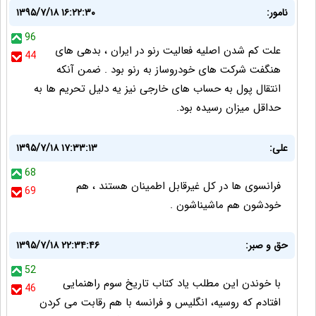
نامور:
۱۳۹۵/۷/۱۸ ۱۶:۲۲:۳۰
96
علت کم شدن اصلیه فعالیت رنو در ایران ، بدهی های
44
هنگفت شرکت های خودروساز به رنو بود . ضمن آنکه
انتقال پول به حساب های خارجی نیز یه دلیل تحریم ها به
حداقل میزان رسیده بود.
علی:
۱۳۹۵/۷/۱۸ ۱۷:۳۳:۱۳
68
فرانسوی ها در کل غیرقابل اطمینان هستند ، هم
69
خودشون هم ماشیناشون .
حق و صبر:
۱۳۹۵/۷/۱۸ ۲۲:۳۴:۴۶
52
با خوندن این مطلب یاد کتاب تاریخ سوم راهنمایی
46
افتادم که روسیه، انگلیس و فرانسه با هم رقابت می کردن