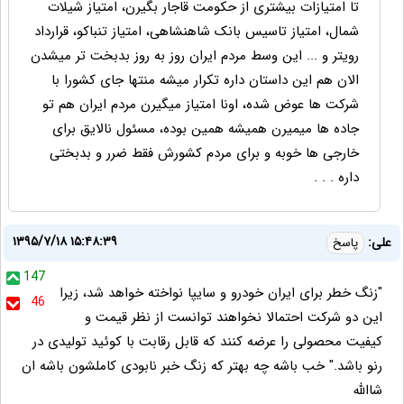
تا امتیازات بیشتری از حکومت قاجار بگیرن، امتیاز شیلات
شمال، امتیاز تاسیس بانک شاهنشاهی، امتیاز تنباکو، قرارداد
رویتر و ... این وسط مردم ایران روز به روز بدبخت تر میشدن
الان هم این داستان داره تکرار میشه منتها جای کشورا با
شرکت ها عوض شده، اونا امتیاز میگیرن مردم ایران هم تو
جاده ها میمیرن همیشه همین بوده، مسئول نالایق برای
خارجی ها خوبه و برای مردم کشورش فقط ضرر و بدبختی
داره . . .
۱۳۹۵/۷/۱۸ ۱۵:۴۸:۳۹
علی:
پاسخ
147
"زنگ خطر برای ایران خودرو و سایپا نواخته خواهد شد، زیرا
46
این دو شرکت احتمالا نخواهند توانست از نظر قیمت و
کیفیت محصولی را عرضه کنند که قابل رقابت با کوئید تولیدی در
رنو باشد." خب باشه چه بهتر که زنگ خبر نابودی کاملشون باشه ان
شاالله