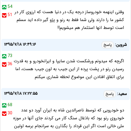
54
وقتی اینهمه خودروساز درجه یک در دنیا هست که ارزوی کار در
51
کشور ما را دارند ولی شما فقط به رنو و پژو گیر داده اید مسلم
است توسط انها استثمار هم میشویم!!
۱۳۹۵/۷/۱۸ ۱۶:۴۹:۱۶
شروین:
پاسخ
73
اگرچه که میدونم ورشکست شدن سایپا و ایرانخودرو و به قدرت
36
رسیدن رنو در پشت پرده از این جیب به اون جیب هست، اما
برای اتفاق افتادن این موضوع لحظه شماری میکنم
۱۳۹۵/۷/۱۸ ۱۷:۲۲:۵۵
سعید:
پاسخ
68
دو خودرویی که توسط ناصرالدین شاه به ایران آورد دو عدد
30
خودروی رنو بود که باذغال سنگ کار می کردند جای آنها در موزه
ملی خالی است اگر این قرداد را بگذارن به سرانجام برسه اولین