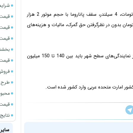
شرایط
همچنین گرانترین کرولا GLI وارداتی مدل 2016، دنده اتومات، 4 سیلندر، سقف پاناروما با حجم موتور 2 هزار
قیمت سک
 که هزینه واردات آن حدود 60 میلیون تومان بدون در نظرگرفتن حق گمرک، مالیات و هزینه‌های
قیمت ج
قیمت سکه
بخشنامه ف
گفتنی است برای خرید یک تویوتا کرولا GLI مدل 2016 از نمایندگی‌های سطح شهر باید بین 140 تا 150 میلیون
قیمت سک
فروش فور
طرح ج
 کشور امارت متحده عربی وارد کشور شده است.
محبوب
قیمت سک
نتایج
سایر 