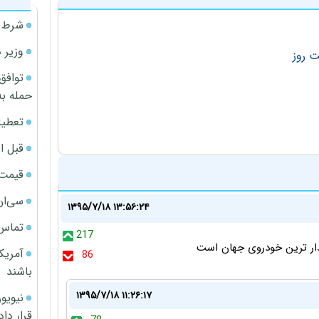
شرط م
وزیر 
ت روز
توافق
حمله به
تعطیل
قبل ا
قیمت آپار
سی‌ان
۱۳۹۵/۷/۱۸ ۱۳:۵۶:۲۴
تماس 
217
فدار ترین خودروی جهان است
آمریک
86
باشند
۱۳۹۵/۷/۱۸ ۱۱:۲۶:۱۷
قرار داد