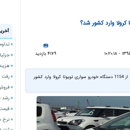
 کرولا وارد کشور شد؟
آخرین
تداوم
۴۱۷۹ بازدید
جزئیا
هزینه شار
رفت 
براساس آمار گمرک در شش ماهه نخست سال 95، بیش از 1154 دستگاه خودرو سواری تویوتا کرولا وارد کشور
فروش 
رشد ق
قیمت سکه
نرخ س