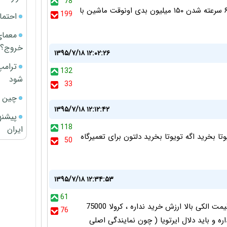
78
دنده ۴ سرعته خیلی باحاله دیگه ماشینهای چینی هم ۶ سرعته شدن ۱۵۰ میلیون بدی اونوقت ماشین با
199
احتما
معمای
خروج؟
۱۳۹۵/۷/۱۸ ۱۲:۰۲:۲۶
ترامپ
132
شود
33
چین ا
۱۳۹۵/۷/۱۸ ۱۲:۱۲:۴۲
پیشنه
118
ایران
وتا بخرید اگه تویوتا بخرید دلتون برای تعمیرگاه
50
۱۳۹۵/۷/۱۸ ۱۲:۳۴:۵۳
61
هر چیز به قیمتش ارزنده هست ، اگر بنز هم باشه با قیمت الکی بالا ارزش خرید نداره ، کرولا 75000
76
رزش خرید نداره و باید دلال ایرتویا ( چون نمایندگی اصلی