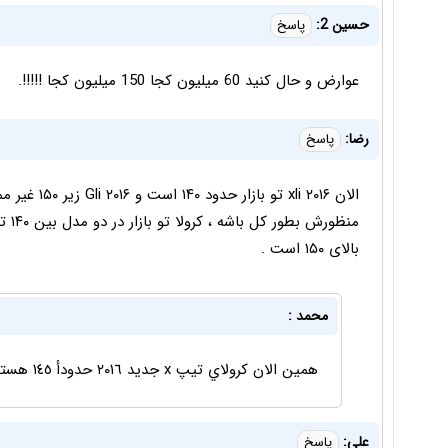
حسین 2:
پاسخ
عوارض و حال کنید 60 میلیون کجا 150 میلیون کجا !!!!!.
رضا:
پاسخ
الان xli ۲۰۱۶ 
بالای ۱۵۰ است .
محمد :
همين الان كرولاي تيپ x جديد ٢٠١٦ حدودأ ١٤٥ هستش و كرولاهاي GLI بالاي١٥٠ هست
علی:
پاسخ