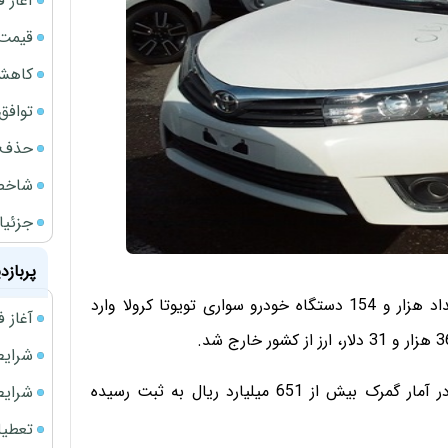
آغاز فروش
قیمت گ
کاهش 34 درصدی فروش خودروسازان د
توافق ایر
حذف 14 هزار میلیارد تومان سود کاغذی بانک
شاخص کل از م
جزئیا
پربازد
براساس آمار گمرک در شش ماهه نخست سال جاری، تعداد هزار و 154 دستگاه خودرو سواری تویوتا کرولا وارد
آغاز فروش فوری 
شرایط فروش 
لازم به‌ذکر است که ارزش ریالی واردات این تعداد کرولا در آمار گمرک بیش از 651 میلیارد ریال به ثبت رسیده
شرایط فرو
تعطیلی ادا