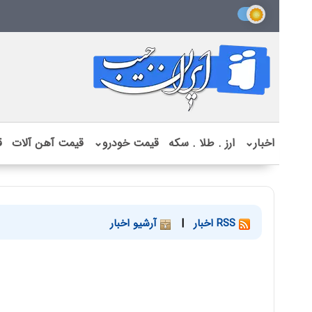
اخبار
⌄
ارز . طلا . سکه
قیمت خودرو
⌄
قیمت آهن آلات
ق
RSS اخبار
|
آرشیو اخبار