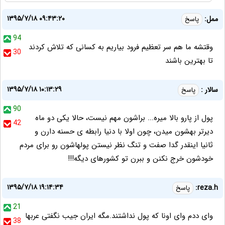
۱۳۹۵/۷/۱۸ ۰۹:۴۳:۲۰
ممل:
پاسخ
94
وقتشه ما هم سر تعظیم فرود بیاریم به کسانی که تلاش کردند
30
تا بهترین باشند
۱۳۹۵/۷/۱۸ ۱۰:۱۳:۲۹
سالار :
پاسخ
90
پول از پارو بالا میره... براشون مهم نیست، حالا یکی دو ماه
42
دیرتر بهشون میدن، چون اولا با دنیا رابطه ی حسنه دارن و
ثانیا اینقدر گدا صفت و تنگ نظر نیستن پولهاشون رو برای مردم
خودشون خرج نکنن و ببرن تو کشورهای دیگه!!!
۱۳۹۵/۷/۱۸ ۱۹:۱۴:۳۴
reza.h:
پاسخ
21
وای ددم وای اونا که پول نداشتند.مگه ایران جیب نگفتی عربها
38