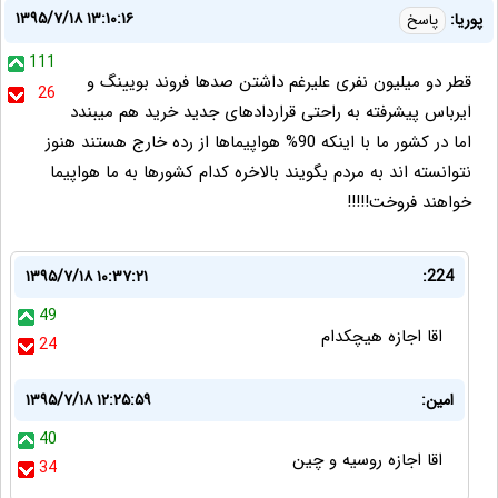
۱۳۹۵/۷/۱۸ ۱۳:۱۰:۱۶
پوریا:
پاسخ
111
قطر دو میلیون نفری علیرغم داشتن صدها فروند بویینگ و
26
ایرباس پیشرفته به راحتی قراردادهای جدید خرید هم میبندد
اما در کشور ما با اینکه 90% هواپیماها از رده خارج هستند هنوز
نتوانسته اند به مردم بگویند بالاخره کدام کشورها به ما هواپیما
خواهند فروخت!!!!!
۱۳۹۵/۷/۱۸ ۱۰:۳۷:۲۱
224:
49
اقا اجازه هیچکدام
24
امین:
۱۳۹۵/۷/۱۸ ۱۲:۲۵:۵۹
40
اقا اجازه روسیه و چین
34