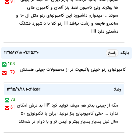
91
ها بهترند ولی کامیون فقط بنز آلمان و کامیون های
سوئد... امیدوارم داشبورد این کامیونهای رنو مثل ال ۹۰ و
ساندرو فاجعه و زشت نباشد !!! رنو کلا با داشبورد قشنگ
دشمنی دارد !!!!
۱۳۹۵/۷/۱۸ ۰۹:۴۵:۳۰
بابک:
پاسخ
108
کامیونهای رنو خیلی باکیفیت تر از محصولات چینی هستش
73
رضا:
۱۳۹۵/۷/۱۸ ۱۰:۴۵:۵۲
73
مگه از چینی بدتر هم میشه تولید کرد ؟!!! بد ترش امکان
61
نداره ... حتی کامیونهای بنز تولید ایران با تکنولوژی ۵۰
سال قبل بسیار بسیار بهتر و ایمن تر و با دوام تر هستند