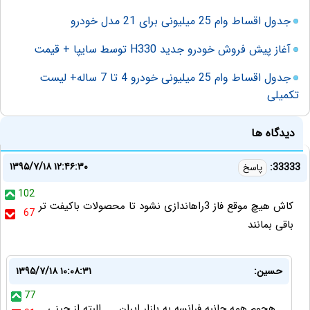
جدول اقساط وام 25 میلیونی برای 21 مدل خودرو
آغاز پیش فروش خودرو جدید H330 توسط سایپا + قیمت
جدول اقساط وام 25 میلیونی خودرو 4 تا 7 ساله+ لیست
تکمیلی
دیدگاه ها
۱۳۹۵/۷/۱۸ ۱۲:۴۶:۳۰
33333:
پاسخ
102
کاش هیچ موقع فاز 3راهاندازی نشود تا محصولات باکیفت تر
67
باقی بمانند
حسین:
۱۳۹۵/۷/۱۸ ۱۰:۰۸:۳۱
77
هجوم همه جانبه فرانسه به بازار ایران .... البته از چینی