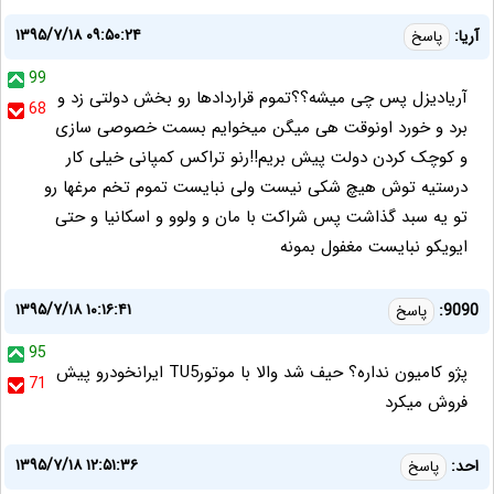
۱۳۹۵/۷/۱۸ ۰۹:۵۰:۲۴
آریا:
پاسخ
99
آریادیزل پس چی میشه؟؟تموم قراردادها رو بخش دولتی زد و
68
برد و خورد اونوقت هی میگن میخوایم بسمت خصوصی سازی
و کوچک کردن دولت پیش بریم!!رنو تراکس کمپانی خیلی کار
درستیه توش هیچ شکی نیست ولی نبایست تموم تخم مرغها رو
تو یه سبد گذاشت پس شراکت با مان و ولوو و اسکانیا و حتی
ایویکو نبایست مغفول بمونه
۱۳۹۵/۷/۱۸ ۱۰:۱۶:۴۱
9090:
پاسخ
95
پژو کامیون نداره؟ حیف شد والا با موتورTU5 ایرانخودرو پیش
71
فروش میکرد
۱۳۹۵/۷/۱۸ ۱۲:۵۱:۳۶
احد:
پاسخ