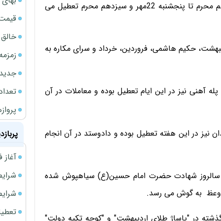
بهای 
امسال نیز بازار طلا از امروز شنبه 17مهرماه مصادف با ششم محرم تا پنجشنبه 22مهر و سیزدهم محرم تعطیل می
قیمت نف
خالق ChatGPT زیر ذره‌بین وزارت دادگستری آمر
دیبهشت، حکیم هاشمی، فروردین، خرداد و سرای مکاره به
زمزمه
جدیدتر
له آهنی نیز در این ایام تعطیل بوده و معاملات در آن
تعداد
پروازهای 
ن نیز در این هفته تعطیل بوده و دادوستد در آن انجام
پربازد
آغاز فروش فوری 
شرایط فروش 
م و سالروز شهادت حضرت امام حسین(ع) سیاهپوش شده
 وعظ به گوش می رسد.
شرایط فرو
تعطیلی ادا
شته در "پاساژ طلای اردیبهشت" و "کوچه تکیه دولت"