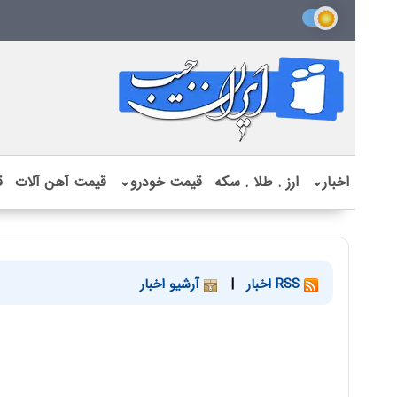
اخبار
⌄
ارز . طلا . سکه
قیمت خودرو
⌄
قیمت آهن آلات
ق
RSS اخبار
|
آرشیو اخبار