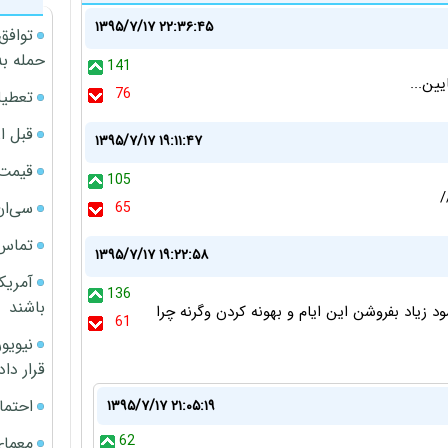
۱۳۹۵/۷/۱۷ ۲۲:۳۶:۴۵
توافق
حمله به
141
ین...
76
تعطیل
قبل ا
۱۳۹۵/۷/۱۷ ۱۹:۱۱:۴۷
قیمت آپار
105
/
سی‌ان
65
تماس 
۱۳۹۵/۷/۱۷ ۱۹:۲۲:۵۸
آمریک
136
باشند
 زیاد بفروشن این ایام و بهونه کردن وگرنه چرا
61
قرار داد
احتما
۱۳۹۵/۷/۱۷ ۲۱:۰۵:۱۹
62
معمای