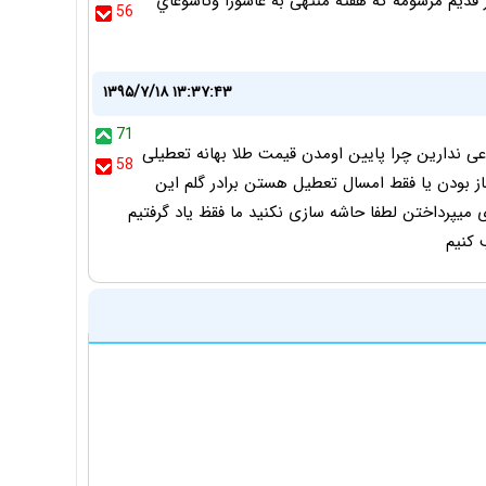
ز قدیم مرسومه که هفته منتهی به عاشورا وتاسوعاي
56
۱۳۹۵/۷/۱۸ ۱۳:۳۷:۴۳
71
ی ندارین چرا پایین اومدن قیمت طلا بهانه تعطیلی
58
ز بودن یا فقط امسال تعطیل هستن برادر گلم این
داری میپرداختن لطفا حاشه سازی نکنید ما فقظ یاد گرفتیم
 کنیم