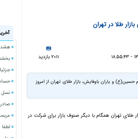
ازار طلا در تهران
آخرین
هشدار
۲۰۱۱ بازدید
بخشنامه ف
جزئیا
حساب‌
حسین(ع) و یاران باوفایش، بازار طلای تهران از امروز
نسل ج
صادرا
عربست
ار طلای تهران همگام با دیگر صنوف بازار برای شرکت در
لطفا د