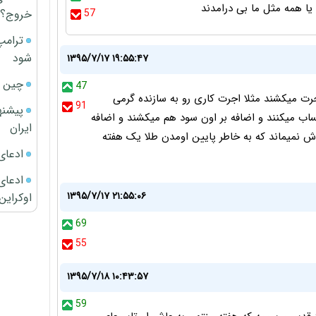
؟ یا همه مثل ما بی درامدند
خروج؟
57
ترامپ
شود
۱۳۹۵/۷/۱۷ ۱۹:۵۵:۴۷
چین ا
47
رت میکشند مثلا اجرت کاری رو به سازنده گرمی
91
پیشنه
ساب میکنند و اضافه بر اون سود هم میکشند و اضافه
ایران
ش نمیماند که به خاطر پایین اومدن طلا یک هفته
ادعای
ادعای 
۱۳۹۵/۷/۱۷ ۲۱:۵۵:۰۶
اوکراین
69
55
۱۳۹۵/۷/۱۸ ۱۰:۴۳:۵۷
59