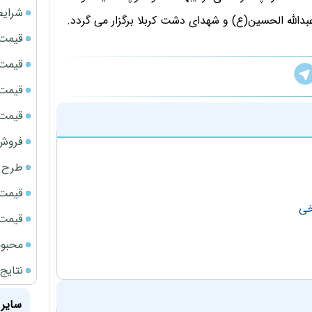
شرایط
دالله الحسین(ع) و شهدای دشت کربلا برگزار می گردد.
قیمت سک
قیمت ج
قیمت سکه
قیمت سک
فروش فور
طرح ج
قیمت سک
خی
قیمت سک
محبوب
نتایج
سایر 