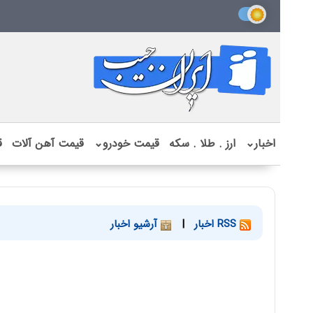
اخبار
⌄
ارز . طلا . سکه
قیمت خودرو
⌄
قیمت آهن آلات
ق
RSS اخبار
|
آرشیو اخبار