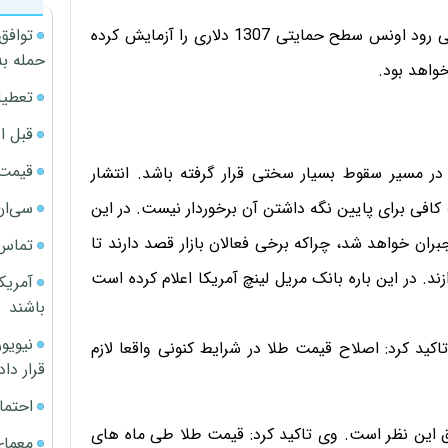
توافق
براساس اعلام وانگ تائو، تحلیلگر تکنیکال رویترز، انتظار می رود اونس سطح حمایتی 1307 دلاری را آزمایش کرده
حمله به
تعطیل
قبل ا
قیمت آپار
ر مسیر سقوط بسیار سختی قرار گرفته باشد. انتشار
سی‌ان
 کافی برای پایین نگه داشتن آن برخوردار نیست. در این
ان خواهد شد، چراکه برخی فعالان بازار قصد دارند تا
تماس 
ند. در این باره بانک مریل لینچ آمریکا اعلام کرده است
آمریک
باشند
ید کرد: اصلاح قیمت طلا در شرایط کنونی واقعا لازم
قرار داد
احتما
ق این نظر است. وی تاکید کرد: قیمت طلا طی ماه های
معمای