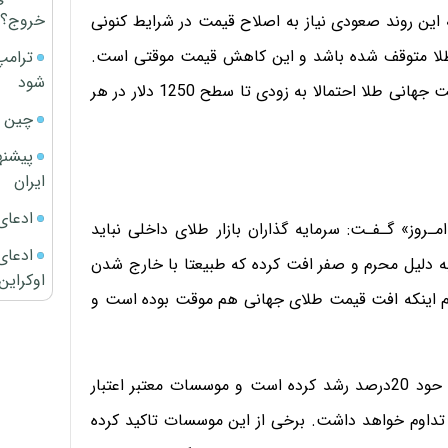
خروج؟
 این روند صعودی نیاز به اصلاح قیمت در شرایط کنونی
طلا متوقف شده باشد و این کاهش قیمت موقتی است.
ترامپ
شود
سین لاسک از موسسه والش تریدینگ نیز معتقد است قیمت جهانی طلا احتمالا به زودی تا سطح 1250 دلار در هر
چین ا
پیشنه
ایران
ادعای
امـروز» گـفـت: سرمایه گذاران بازار طلای داخلی نباید
ادعای 
ه دلیل محرم و صفر افت کرده که طبیعتا با خارج شدن
اوکراین
و دوم اینکه افت قیمت طلای جهانی هم موقت بوده است و
وی افزود: قیمت طلای جهانی در یک سال گذشته میلادی حود 20درصد رشد کرده است و موسسات معتبر اعتبار
 تداوم خواهد داشت. برخی از این موسسات تاکید کرده