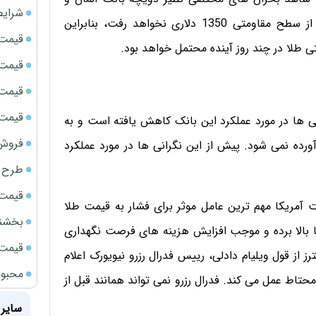
شرایط
برگزیت هستیم، می توانیم شاهد باشیم که قیمت فراتر از سطح مقاومتی 1350 دلاری نخواهد رفت، بنابراین
قیمت سک
قیمت ج
قیمت سکه
قیمت سک
نی ها در مورد عملکرد این بانک کاهش یافته است و به
فروش فور
آورده نمی شود. پیش از این نگرانی ها در مورد عملکرد
طرح ج
قیمت سک
بت آمریکا مهم ترین عامل موثر برای فشار به قیمت طلا
بخشنامه ف
کا بالا برده و موجب افزایش هزینه های فرصت نگهداری
قیمت سک
 از قول ویلیام دادلی، رییس فدرال رزرو نیویورک اعلام
محبوب
حتاط عمل می کند. فدرال رزرو نمی تواند همانند قبل از
سایر 