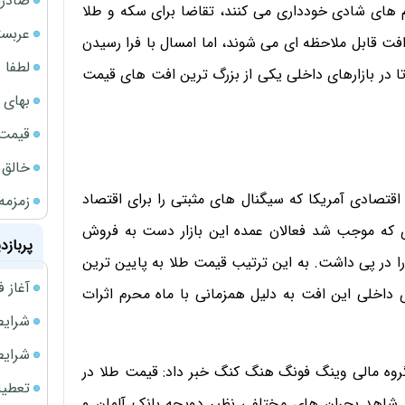
صادرا
 های شادی خودداری می کنند، تقاضا برای سکه و طلا
عربست
ت قابل ملاحظه ای می شوند، اما امسال با فرا رسیدن
لطفا د
در بازارهای داخلی یکی از بزرگ ترین افت های قیمت
بهای 
قیمت نف
خالق ChatGPT زیر ذره‌بین وزارت دادگستری آمر
اقتصادی آمریکا که سیگنال های مثبتی را برای اقتصاد
زمزمه
 که موجب شد فعالان عمده این بازار دست به فروش
پربازد
 در پی داشت. به این ترتیب قیمت طلا به پایین ترین
آغاز فروش فوری 
داخلی این افت به دلیل همزمانی با ماه محرم اثرات
شرایط فروش 
شرایط فرو
 گروه مالی وینگ فونگ هنگ کنگ خبر داد: قیمت طلا در
تعطیلی ادا
شاهد بحران های مختلفی نظیر دویچه بانک آلمان و