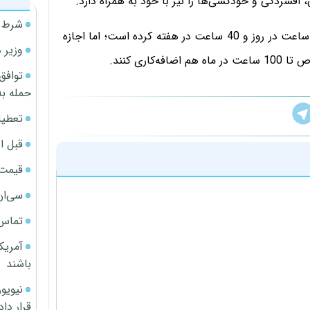
افسردگی و خودکشی‌ها را نیز با خود به همراه دارد.
شرط م
قانون استانداردهای کار ژاپن، ساعات کاری را محدود به 8 ساعت در روز و 40 ساعت در هفته کرده است؛ اما اجازه
وزیر 
توافق
حمله به
تعطیل
قبل ا
قیمت آپار
سی‌ان
تماس 
آمریک
باشند
قرار داد