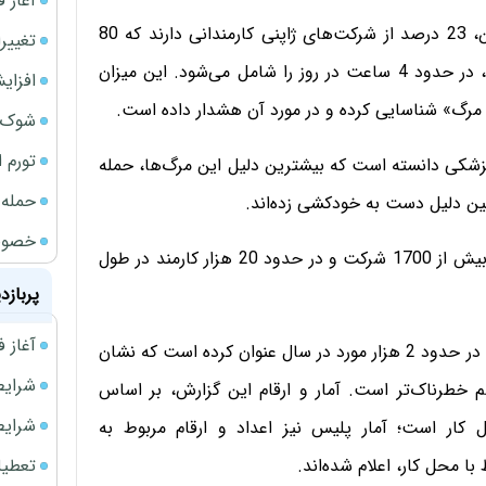
آغاز فر
به گزارش «یو اس ای تودی»، بر اساس گزارش دولت ژاپن، 23 درصد از شرکت‌های ژاپنی کارمندانی دارند که 80
تغییر
ساعت و یا بیشتر در ماه اضافه‌کاری می‌کنند که درمجموع، در حدود 4 ساعت در روز را شامل می‌شود. این میزان
افزای
ه مرگ» شناسایی کرده و در مورد آن هشدار داده است.
شوک ا
تورم 
 را مسئول حداقل 96 مرگ به علل پزشکی دانسته است که بیشترین دلیل این مرگ‌ها، حمله
حمله 
خصوصی
یافته‌های این گزارش بر اساس تحقیقاتی است که بر روی بیش از 1700 شرکت و در حدود 20 هزار کارمند در طول
پربازد
آغاز فروش فوری 
آژانس پلیس ملی ژاپن، تعداد خودکشی‌های مرتبط با کار را در حدود 2 هزار مورد در سال عنوان کرده است که نشان
شرایط فروش 
 خطرناک‌تر است. آمار و ارقام این گزارش، بر اساس
شرایط فرو
ار است؛ آمار پلیس نیز اعداد و ارقام مربوط به
تعطیلی ادا
محل کار، اعلام‌ شده‌اند.