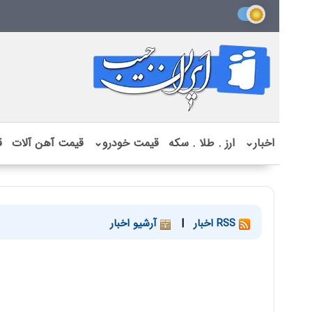
اخبار
⌄
ارز . طلا . سکه
قیمت خودرو
⌄
قیمت آهن آلات
ق
RSS اخبار
|
آرشیو اخبار