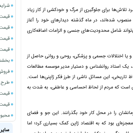
شرایط
نون سال2014 دولت، برای پیشبرد تلاش‌ها برای جلوگیری از مرگ و خودکشی از کار زیاد
قیمت سک
صوب‌ شده‌اند، در ماه گذشته دیدارهای خود را آغاز
قیمت ج
ی‌تواند شامل محدودیت‌های جنسی و الزامات اضافه‌کاری
قیمت سکه
قیمت سک
ر و یا اختلالات جسمی و پزشکی، روحی و روانی حاصل از
بخشنامه ف
یل کلیولند، یک استاد روانشناس و دستیار مدیر موسسه مطالعات
فروش فور
اظ تاریخی، این مسائل ناشی از طرز فکر ژاپنی‌ها است.
طرح ج
ی است که مردم از لحاظ احساسی و عاطفی، به شدت به
قیمت سک
قیمت سک
انشان را در محل کار خود بگذرانند. این جو و فضای
محبوب
عجزه‌ای بود که به اقتصاد ژاپن کمک بسیاری کرد؛ اما
سایر 