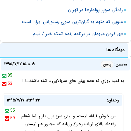
زندگی سوپر پولدارها در تهران
منویی که متهم به گران‌ترین منوی رستورانی ایران است
قهر کردن میهمان در برنامه زنده شبکه خبر / فیلم
دیدگاه ها
۱۳۹۵/۷/۱۷ ۱۵:۱۰:۱۹
محسن:
پاسخ
85
به اميد روزي که همه بيني هاي سربالايي داشته باشند...!!!
53
وجدان:
۱۳۹۵/۷/۱۷ ۱۲:۳۹:۲۴
55
من خوش قیافه نیستم و بینی سرپایین دارم. اما شغلم
59
وتعداد بالای ارباب رجوع روزانه که مجبور هم نیستن