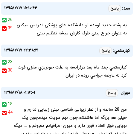
۱۳۹۵/۷/۱۷ ۱۵:۱۰:۴۴
ممد:
پاسخ
26
یه رشته جدید اومده تو دانشکده های پزشکی تدریس میکنن
39
به عنوان جراح بینی طرف کارش میشه تنظیم بینی
۱۳۹۵/۷/۱۷ ۲۲:۳۸:۲۱
كيارستمي:
پاسخ
23
كيارستمي چند ماه بعد درفرانسه به علت خونريزي مغزي فوت
38
كرد نه عارضه جراحي روده در ايران
۱۳۹۵/۷/۱۸ ۰۱:۱۶:۰۱
مهران:
پاسخ
18
من 28 سالمه و از نظر زیبایی شناسی بینی زیبایی ندارم و
44
خیلی هم بزرگه اما عاشقشم,چون بهم هویت میده,چون یک
بویایی فوق العاده قوی دارم و میون اطرافیانم معروفم و ... دیگه
متاسفم که زیبایی فراموش شده,زیبایی در سیرت است نه در