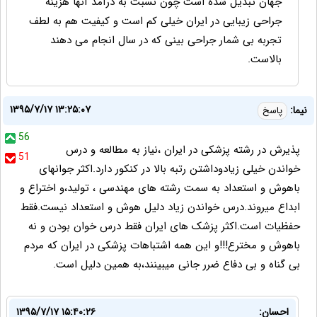
جهان تبدیل شده است چون نسبت به درآمد آنها هزینه
جراحی زیبایی در ایران خیلی کم است و کیفیت هم به لطف
تجربه بی شمار جراحی بینی که در سال انجام می دهند
بالاست.
۱۳۹۵/۷/۱۷ ۱۳:۲۵:۰۷
نیما:
پاسخ
56
پذیرش در رشته پزشکی در ایران ،نیاز به مطالعه و درس
51
خواندن خیلی زیادوداشتن رتبه بالا در کنکور دارد.اکثر جوانهای
باهوش و استعداد به سمت رشته های مهندسی ، تولید،و اختراع و
ابداع میروند.درس خواندن زیاد دلیل هوش و استعداد نیست.فقط
حفظیات است.اکثر پزشک های ایران فقط درس خوان بودن و نه
باهوش و مخترع!!!و این همه اشتباهات پزشکی در ایران که مردم
بی گناه و بی دفاع ضرر جانی میبینند،به همین دلیل است.
احسان:
۱۳۹۵/۷/۱۷ ۱۵:۴۰:۲۶