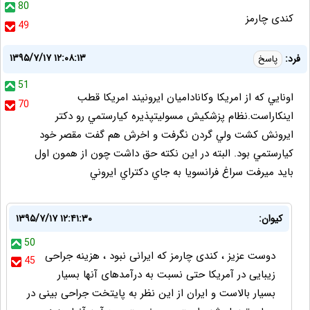
80
کندی چارمز
49
۱۳۹۵/۷/۱۷ ۱۲:۰۸:۱۳
فرد:
پاسخ
51
اونايي كه از امريكا وكاناداميان ايرونيند امريكا قطب
70
اينكاراست.نظام پزشكيش مسوليتپذيره كيارستمي رو دكتر
ايرونش كشت ولي گردن نگرفت و اخرش هم گفت مقصر خود
كيارستمي بود. البته در اين نكته حق داشت چون از همون اول
بايد ميرفت سراغ فرانسويا به جاي دكتراي ايروني
کیوان:
۱۳۹۵/۷/۱۷ ۱۲:۴۱:۳۰
50
دوست عزیز ، کندی چارمز که ایرانی نبود ، هزینه جراحی
45
زیبایی در آمریکا حتی نسبت به درآمدهای آنها بسیار
بسیار بالاست و ایران از این نظر به پایتخت جراحی بینی در