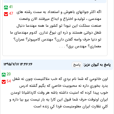
41
اگه اکثر جوانهای باهوش و استعداد به سمت رشته های
47
مهندسی ، تولید،و اختراع و ابداع میرفتند الان وضعت
صنعت مملکت این نبود! تو کشور ما همه مهندسا دنبال
شغل دولتی هستند و ذره ای نبوغ ندارن. کدوم مهندسای ما
تو دنیا حرف واسه گفتن دارن؟ مهندس کامپیوتر؟ عمران؟
معماری؟ مهندس برق؟ . . .
۱۳۹۵/۷/۱۷ ۱۴:۴۶:۲۶
پاسغ به كيوان عزيز:
پاسخ
20
اون خانومي كه شما نام بردي كه خب ملاكنيست چون نه شغل
54
بدرد بخوري داره نه محبوبيت خاصي كه بگيم گشته ادرس
خوب پيدا كرده كه امنيت داشته باشه هر وقت كارداشيانا اومدن
ايران اونوقت حرف شما قبول اين كارا يه بار نيست برو بيا داره و
كلي نظارت ايران معلومنيست فردا كي زنده است