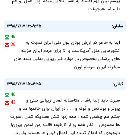
پیشم بیان بهم اعتماد به نفس بالایی میده. پول عمل رو هم
دارم اما هیچوقت.
سامان:
۱۳۹۵/۷/۱۷ ۱۴:۰۹:۴۵
46
اینا به خاطر کم ارزش بودن پول ملی ایران نسبت به
36
کشورهایی مثل آمریکاست و الا برای مردم ایران هزینه
های پزشکی بخصوص در موارد غیر زیبایی بدلیل بیمه های
مزخرف ایران سرسام اورن
کیانی:
۱۳۹۵/۷/۱۷ ۱۵:۰۲:۲۵
46
سیرت باید زیبا باشه . متاسفانه اعمال زیبایی بینی و
43
پروتز و بوتاکس و گونه و . . . در ایران برای خانمها مد و
چشم هم چشمی شده . همه زنها شکل همدیگه شدن .صورت
ها مصنوعی . انگار همه رو از کارخونه قالب زدن امدن بیرون!
باوجودی که ابداع کننده این اعمال غربی ها هستند ولی در