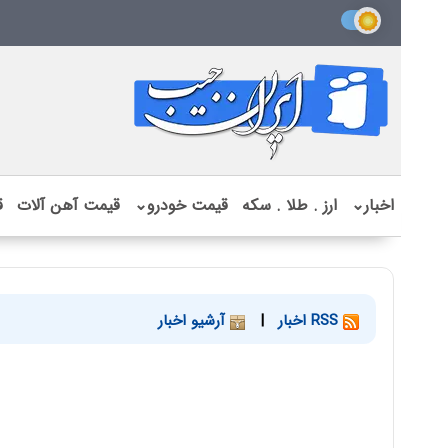
اخبار
⌄
ارز . طلا . سکه
قیمت خودرو
⌄
قیمت آهن آلات
ق
RSS اخبار
|
آرشیو اخبار