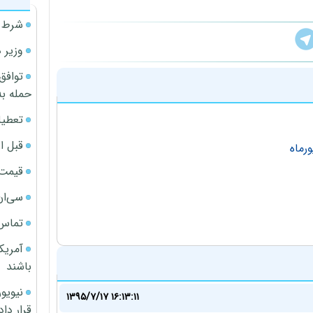
شرط م
وزیر 
توافق
حمله به
تعطیل
قبل ا
قیمت آپار
سی‌ان
تماس 
آمریک
باشند
۱۳۹۵/۷/۱۷ ۱۶:۱۳:۱۱
قرار داد