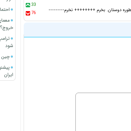
33
احتما
76
معمای
خروج؟
ترامپ
شود
چین ا
پیشنه
ایران