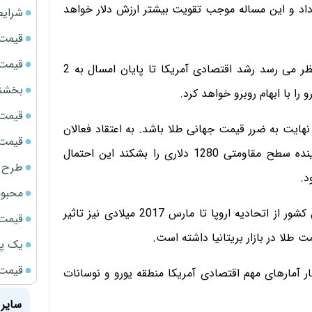
داد و این مساله موجب تقویت بیشتر ارزش دلار خواهد
شرایط
قیمت سک
قیمت ج
پیتر گرانت تحلیلگر ارشد اقتصادی در این باره گفت: به نظر می رسد رشد اقتصادی آمریکا تا پایان امسال به 2
بخشنامه ف
را با ابهام روبرو خواهد کرد.
قیمت سکه
ایت به ضرر قیمت جهانی طلا باشد. به اعتقاد فعالان
قیمت سک
بازارهای بین المللی، اگر قیمت طلا بتواند طی روزهای آینده سطح مقاومتی 1280 دلاری را بشکند این احتمال
طرح ج
محبوب
اظهارات نخست وزیر بریتانیا مبنی بر آغاز روند خروج این کشور از اتحادیه اروپا تا مارس 2017 میلادی نیز تاثیر
قیمت سک
ت طلا در بازار بریتانیا داشته است.
یک پر
قیمت جد
 آمارهای مهم اقتصادی آمریکا منطقه یورو و نوسانات
سایر 