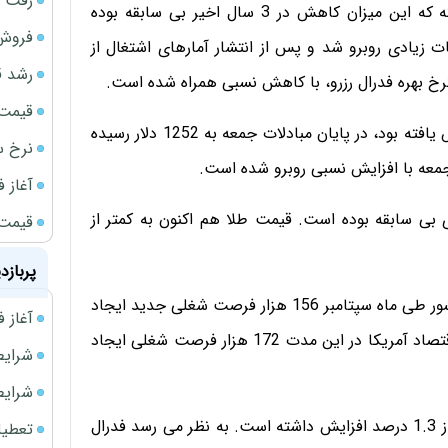
رفت 
قیمت طلا در هفته گذشته بیش از 5 درصد کاهش داشته که این میزان کاهش در 3 سال اخیر بی سابقه بوده
فروش 
 زیادی روبرو شد و پس از انتشار آمارهای اشتغال از
رشد ق
نرخ بهره فدرال رزرو، با کاهش نسبی همراه شده است.
قیمت سکه
قیمت طلا که روز گذشته برای لحظاتی تا 1267 دلار افزایش یافته بود، در پایان مبادلات جمعه به 1252 دلار رسیده
نرخ س
جمعه با افزایش نسبی روبرو شده است.
آغاز فروش
 قیمت طلا از اواسط سپتامبر 2013 میلادی بی سابقه بوده است. قیمت طلا هم اکنون به کمتر از
قیمت گ
پربازد
آمارهای وزارت کار آمریکا نشان می دهد که اقتصاد این کشور طی ماه سپتامبر 156 هزار فرصت شغلی جدید ایجاد
آغاز فروش فوری 
کرده است. نظرسنجی اولیه مارکت واچ نشان می داد که اقتصاد آمریکا در این مدت 172 هزار فرصت شغلی ایجاد
شرایط فروش 
شرایط فرو
شاخص ارزش دلار آمریکا نیز در هفته ای که گذشت بیش از 1.3 درصد افزایش داشته است. به نظر می رسد فدرال
تعطیلی ادا