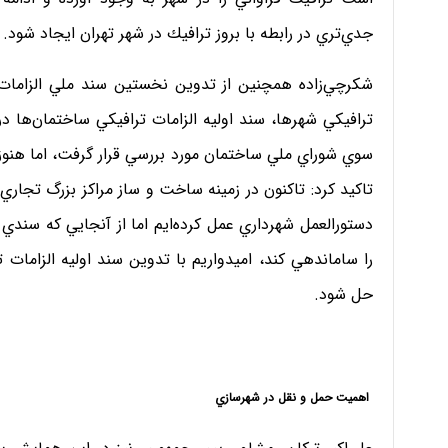
جدي‌تري در رابطه با بروز ترافيك در شهر تهران ايجاد شود.
شكرچي‌زاده همچنين از تدوين نخستين سند ملي الزامات 
ترافيكي شهرها، سند اوليه الزامات ترافيكي ساختمان‌ها 
سوي شوراي ملي ساختمان مورد بررسي قرار گرفت، اما هنوز
تاكيد كرد: تاكنون در زمينه ساخت و ساز مراكز بزرگ تجاري
دستورالعمل شهرداري عمل كرده‌ايم اما از آنجايي كه سندي 
را ساماندهي كند، اميدواريم با تدوين سند اوليه الزام
حل شود.
اهميت حمل و نقل در شهرسازي