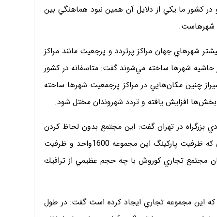
 در كشور ما يكي از دلايل آن همين نبود هماهنگي بين
يك شهرهاست.
يشتر شهرهاي جهان مراكز پرتردد و پرجعيت مانند مراكز
حاشيه شهرها ساخته مي‌شوند گفت: متاسفانه در كشور
راز چنين مكان‌هايي در مراكز پرجمعيت شهرها ساخته
بخش‌ها افزايش يافته و تردد شهروندان مختل شود.
ي بزرگراه در تهران گفت: اين مجتمع بدون لحاظ كردن
بديهي‌ترين نياز ترافيكي در تهران ساخته شده و از آنجايي كه ظرفيت پاركينگ اين مجموعه 1600واحد و ظرفيت
صور كنيد همسايگان مجتمع تجاري كوروش با چه حجم عظيمي از ترافيك
 كه اين مجموعه تجاري ايجاد كرده است گفت: در طول