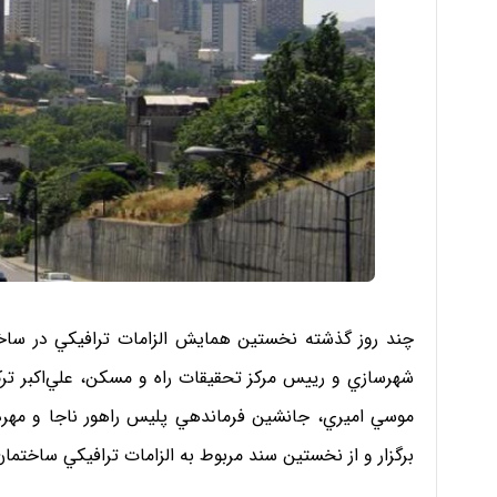
چند روز گذشته نخستين همايش الزامات ترافيكي در ساختم
شهرسازي و رييس مركز تحقيقات راه و مسكن، علي‌اكبر ترك
موسي اميري، جانشين فرماندهي پليس راهور ناجا و مهردا
برگزار و از نخستين سند مربوط به الزامات ترافيكي ساختمان