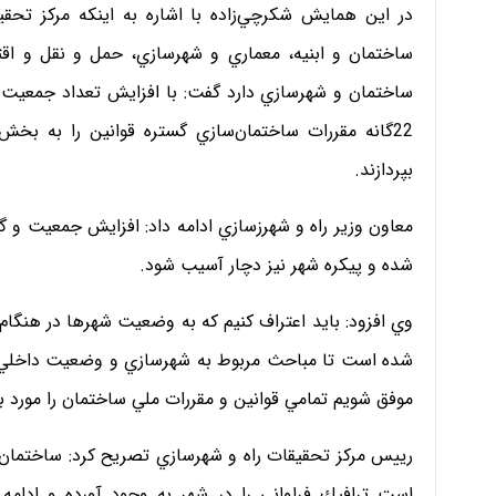
در اين همايش شكرچي‌زاده با اشاره به اينكه مركز تح
ساختمان و ابنيه، معماري و شهرسازي، حمل و نقل و اقت
ساختمان و شهرسازي دارد گفت: با افزايش تعداد جمعيت در
22گانه مقررات ساختمان‌سازي گستره قوانين را به بخ
بپردازند.
معاون وزير راه و شهرزسازي ادامه داد: افزايش جمعيت 
شده و پيكره شهر نيز دچار آسيب شود.
وي افزود: بايد اعتراف كنيم كه به وضعيت شهرها در هنگام
شده است تا مباحث مربوط به شهرسازي و وضعيت داخلي شه
موفق شويم تمامي قوانين و مقررات ملي ساختمان را مورد ب
رييس مركز تحقيقات راه و شهرسازي تصريح كرد: ساختمان‌
است ترافيك فراواني را در شهر به وجود آورده و ادامه