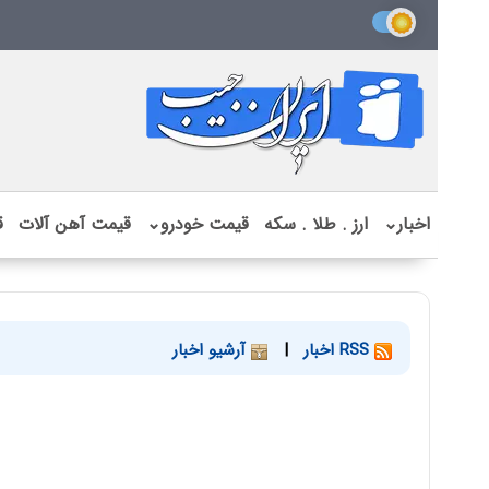
اخبار
⌄
ارز . طلا . سکه
قیمت خودرو
⌄
قیمت آهن آلات
ق
RSS اخبار
|
آرشیو اخبار