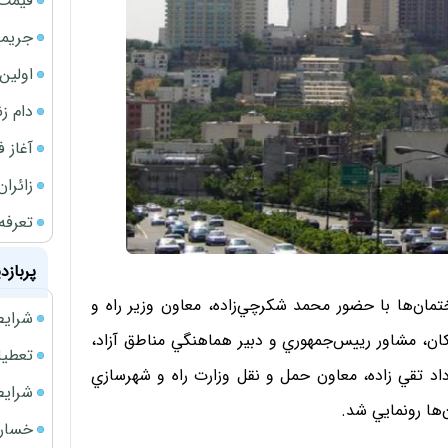
قیمت 
جریمه ۵۳۰ همتی شرکت 
اولین بخش
دام ز
آغاز فر
زائران
تعرفه
پربازد
ان‌ها با حضور محمد شكرچي‌زاده، معاون وزير راه و
شرایط فروش 
ان، مشاور رييس‌جمهوري و دبير هماهنگي مناطق آزاد،
تعطیلی ادا
د تقي زاده، معاون حمل و نقل وزارت راه و شهرسازي
شرایط فرو
‌ها رونمايي شد.
خسارت