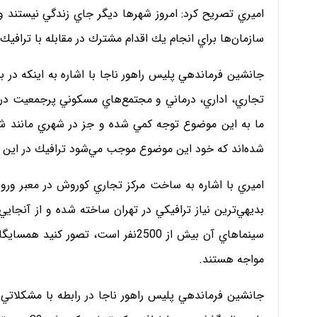
اميري تصريح كرد: امروز شهرها ديگر جاي زندگي نيستند و
سازمان‌ها براي انجام يك اقدام مشترك در مقابله با تراف
جانشين فرماندهي پليس راهور ناجا با اشاره به اينكه در ب
تجاري، اداري، درماني و مجتمع‌هاي مسكوني پرجمعيت در 
ما به اين موضوع توجه كمي شده و جز در شهري مانند شي
شده‌اند كه خود اين موضوع موجب مي‌شود ترافيك در اين 
اميري با اشاره به ساخت مركز تجاري كوروش در معبر ورود
سينماهاي آن بيش از 2500نفر است، ت
مواجه هستند.
جانشين فرماندهي پليس راهور ناجا در رابطه با مشكلاتي