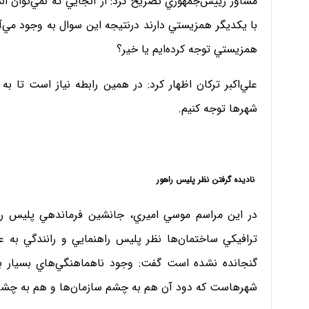
مشاور رييس‌جمهوري تصريح كرد: از آنجايي كه نمي‌توان انسان
با يكديگر همزيستي دارند درنتيجه اين سوال به وجود مي‌
همزيستي توجه كرده‌ايم يا خير؟
علي‌اكبر تركان اظهار كرد: در همين رابطه نياز است تا 
شهرها توجه كنيم.
ناديده گرفتن نظر پليس راهور
در اين مراسم موسي اميري، جانشين فرماندهي پليس راهور 
ترافيكي ساختمان‌ها نظر پليس راهنمايي و رانندگي به عن
گنجانده نشده است گفت: وجود ناهماهنگي‌هاي بسيار ب
شهرهاست كه دود آن هم به چشم سازمان‌ها و هم به چشم 