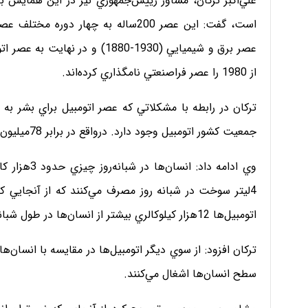
از 1980 را عصر فراصنعتي نامگذاري كرده‌اند.
تركان در رابطه با مشكلاتي كه عصر اتومبيل براي بشر به
جمعيت كشور اتومبيل وجود دارد. درواقع در برابر 78ميليون جمعيت در كشور 17ميليون اتومبيل وجود دارد.
وي ادامه داد
اتومبيل‌ها 12هزار كيلوكالري بيشتر از انسان‌ها در طول شبانه‌روز انرژي مصرف مي‌كنند.
تركان افزود: از سوي ديگر اتومبيل‌ها در مقايسه با انسا
سطح انسان‌ها اشغال مي‌كنند.