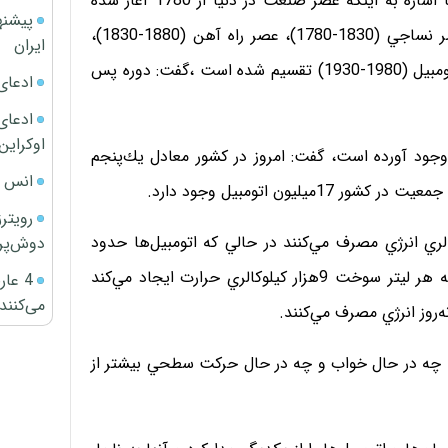
علي‌اكبر تركان، مشاور رييس‌جمهوري نيز در اين همايش با اشاره به اينكه عصر صنعت در دنيا از 1780 آغاز شده
پیشنه
است، گفت: اين عصر 200ساله به چهار دوره مختلف عصر نساجي (1830-1780)، عصر راه آهن (1880-1830)،
ایران
عصر برق و شيميايي (1930-1880) و در نهايت به عصر اتومبيل (1980-1930) تقسيم شده است ،گفت: دوره پس
ادعای
ادعای 
اوکراین
 وجود آورده است، گفت: امروز در كشور معادل يك‌پنجم
انس ج
رویتر
: انسان‌ها در شبانه‌روز چيزي حدود 3هزار كالري انرژي مصرف مي‌كنند در حالي كه اتومبيل‌ها حدود
دوش‌پرت
4ليتر سوخت در شبانه روز مصرف مي‌كنند كه از آنجايي كه هر ليتر سوخت 9هزار كيلوكالري حرارت ايجاد مي‌كند
4 عا
می‌کنند
ن‌ها چه در حال خواب و چه در حال حركت سطحي بيشتر از