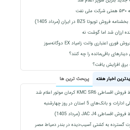
جدید بنزین سوپر اعلام شد
ملی نفت
نامه فروش تویوتا BZ5 در ایران (مرداد 1405)
نده ارزان شد اما گوشت نه
وش فوری اعتباری وانت زامیاد EX دوگانه‌سوز
 دینارهای باقی‌مانده را چه کنند؟
 برق افزایش یافت؟
یدترین اخبار هفته
پربحث ترین ها
اقساطی KMC SR6 کرمان موتور اعلام شد
رات و بانک‌های 5 استان در روز چهارشنبه
ش اقساطی JAC J4 (مرداد 1405)
 گسترده به کشتی آسیب‌دیده در بندر دمیاط مصر