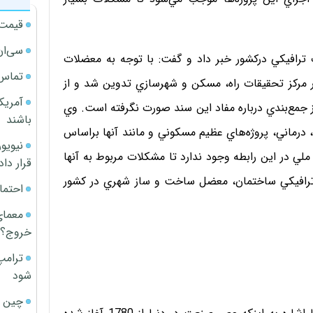
قیمت آپار
سی‌ان
ترافيكي دركشور خبر داد و گفت: با توجه به معضلات
تماس 
در مركز تحقيقات راه، مسكن و شهرسازي تدوين شد و از
آمریک
 جمع‌بندي درباره مفاد اين سند صورت نگرفته است. وي
باشند
، درماني، پروژه‌هاي عظيم مسكوني و مانند آنها براساس
ملي در اين رابطه وجود ندارد تا مشكلات مربوط به آنها
قرار داد
ات ترافيكي ساختمان، معضل ساخت و ساز شهري در كشور
احتما
معمای
خروج؟
ترامپ
شود
چین ا