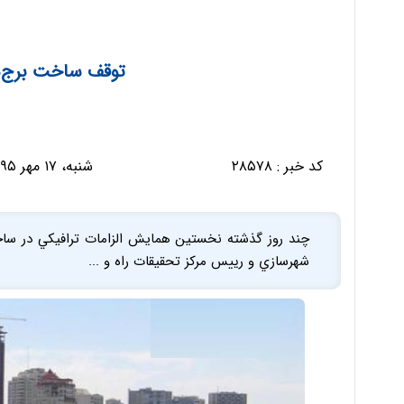
توقف ساخت برج‌ه
کد خبر :
۲۸۵۷۸
شنبه، ۱۷ مهر ۱۳۹۵ - ۰۵:۱۳:۴۷
چند روز گذشته نخستين همايش الزامات ترافيكي در ساخت
شهرسازي و رييس مركز تحقيقات راه و ...