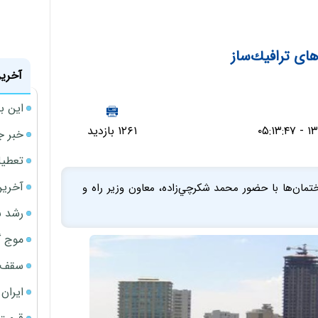
ای ترافيك‌ساز
آخرین
این ب
۱۲۶۱ بازدید
خبر ج
تعطیلی نخس
آخرین
مان‌ها با حضور محمد شكرچي‌زاده، معاون وزير راه و
رشد س
موج گ
سقف ا
ایران