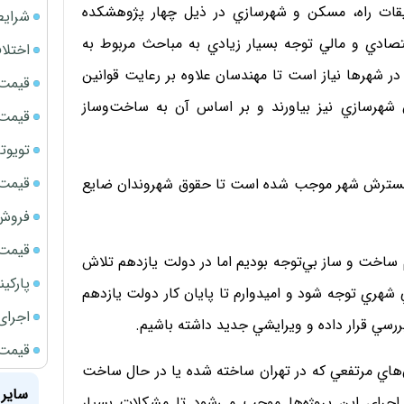
قيقات راه، مسكن و شهرسازي در ذيل چهار پژوهشكده
شرایط
صادي و مالي توجه بسيار زيادي به مباحث مربوط به
اختلا
 شهرها نياز است تا مهندسان علاوه بر رعايت قوانين
قیمت سک
ش شهرسازي نيز بياورند و بر اساس آن به ساخت‌وساز
قیمت سک
تویوتا bZ5 برای نخستین بار وارد بازار ای
قیمت سک
و گسترش شهر موجب شده است تا حقوق شهروندان ضايع
فروش فور
قیمت ج
 ساخت و ساز بي‌توجه بوديم اما در دولت يازدهم تلاش
پارکی
ري توجه شود و اميدوارم تا پايان كار دولت يازدهم
اجرای
ررسي قرار داده و ويرايشي جديد داشته باشيم.
قیمت سک
هاي مرتفعي كه در تهران ساخته شده يا در حال ساخت
سایر 
 اجراي اين پروژه‌ها موجب مي‌شود تا مشكلات بسيار