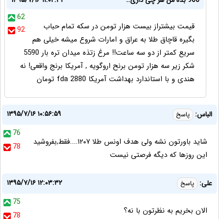
900 بده من هر چی داری.:
۱۳۹۵/۷/۱۶ ۱۱:۰۲:۳۳
62
قیمت بیشتراز بیست هزار تومن در سکه تمام حباب
92
بگیره قاچاق طلا به عراق و امارات شروع میشه خیلی هم
سریع کمتر از دو سه ساعت!! مرغ زتذه میدان تره بار 5590
شکر زیر سه هزار تومن برنح اروگویه , آمریکا برنج واقعی! نه
هندی و با استاندارد بهداشت آمریکا fda 2880 تومان
۱۳۹۵/۷/۱۶ ۱۰:۵۶:۵۹
الباس:
پاسخ
76
شاید باورتون نشه ولی هدف اونس طلا ۱۲۰۷....فقط,بفروشید
78
این روزها که دیگه فرصتی نیست
۱۳۹۵/۷/۱۶ ۱۲:۰۳:۳۲
علی:
پاسخ
75
الان بخریم به نظرتون با نه؟
78