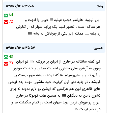
رضا:
۱۳۹۵/۷/۱۶ ۱۰:۳۰:۰۵
64
این تویوتا هایلندر عجب غولیه !!! خیلی با ابهت و
72
هراسناک است ، تصور کنید یک پراید سوار که از کنارش
رد بشه .... ممکنه زیر یکی از چرخاش له بشه !!!!
حسین:
۱۳۹۵/۷/۱۶ ۱۰:۳۵:۵۳
43
کی گفته سانتافه در خارج از ایران پر فروشه ؟!!! تو ایران
73
چون به آپشن های ظاهری اهمیت میدن و کیفیت موتور
و گیربکس و سایررسیتم ها که دیده نمیشه مهم نیست پر
فروشه ، تو بقیه دنیا اول کیفیت خود ماشین مهمه بعد آپشن
های ظاهری اون هم هرکسی که آپشن رو لازم بدونه نه برای
نشون دادن به دیگران !!!! به همین علت تویوتا در خارج
ایران پر فروش ترین برند جهان است در تمام سگمنت ها و
در تمام قیمت ها .