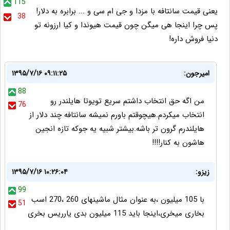
115
یعنی قیمت سانتافه با مزدا و جی ام سی و ... برابره به دلار!
38
پس چرا اینجا هی میگن چون قیمت هیوندا و کیا ارزونه تو
دنیا فروش داره!
امیرجون:
۱۳۹۵/۷/۱۶ ۰۹:۱۱:۲۵
88
من اگه حق انتخاب داشتم سریع تویوتا هایلندر رو
76
انتخاب میکردم.هیچوقتم باورم نمیشه سانتافه چند دلار از
هایلندرم گرون تر باشه.بیشتر شبیه یه جوکه تازه انجین
هاشون به کنار!!!!
زیزو:
۱۳۹۵/۷/۱۶ ۱۰:۲۶:۰۴
99
با 105 میلیون ،به عنوان مثال ماشینهای 260 ،270 اسب
51
بخاری میخری،اینجا باید 115 میلیون بدی یارریس بخری