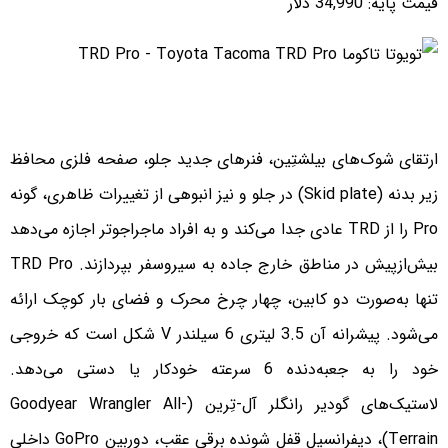
قیمت پایه: 34,990 دلار
ارتقای شوک‌های بیلشتِین، فنرهای جدید جلو، صفحه فلزی محافظ
زیر بدنه (Skid plate) در جلو و نیز انبوهی از تغییرات ظاهری، گونه
Pro را از TRD عادی جدا می‌کند و به افراد ماجراجوتر اجازه می‌دهد
بیش‌ازپیش در مناطق خارج جاده به سیروسفر بپردازند. TRD Pro
تنها به‌صورت دو کابین، چهار چرخ محرک و فضای بار کوچک ارائه
می‌شود. پیشرانه آن 3.5 لیتری 6 سیلندر V شکل است که خروجی
خود را به جعبه‌دنده 6 سرعته خودکار یا دستی می‌دهد.
لاستیک‌های گودیر رانگلر آل-تِرین (Goodyear Wrangler All-
Terrain)، دیفرانسیل قفل‌ شونده برقی عقب، دوربین GoPro داخلی