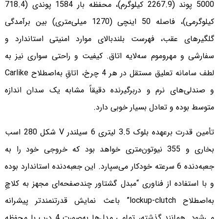
5000 پوند (2267.9 کیلوگرم)، محفظه بار 1584 پوندی (718.4
کیلوگرمی)، فاصله 50 اینچی (1270 میلی‌متری) بین برآمدگی
گلگیرهای عقب، فهرست بلندبالای موارد امنیتی استاندارد و
سفارشی و مهروموم سه‌لایه اتاق. کیفیت و راحتی سواری نیز به
لطف سامانه تعلیق مستقل در هر 4 چرخ، اتاقِ به‌اصطلاح Carlike
و صندلی‌های نرم و دربرگیرنده دقیقاً مشابه یک سدان اندازه
متوسط بوده و تعادل بسیار خوبی دارد.
تأمین قدرت برعهده بلوک 3.5 لیتری 6 سیلندر V شکل 280 اسب
بخاری و 355 نیوتون‌متری خواهد بود که خروجی خود را به
جعبه‌دنده 6 سرعته خودکار می‌سپارد. این جعبه‌دنده استاندارد بوده
و با استفاده از فناوری “مبدل گشتاور چندصفحه‌ای مجهز به کلاچِ
به‌اصطلاح lockup-clutch” باعث نمایش قدرتنمندتر پیشرانه
می‌شود. همانند گذشته، تمامی مدل‌ها به‌صورت 4 درب با محفظه