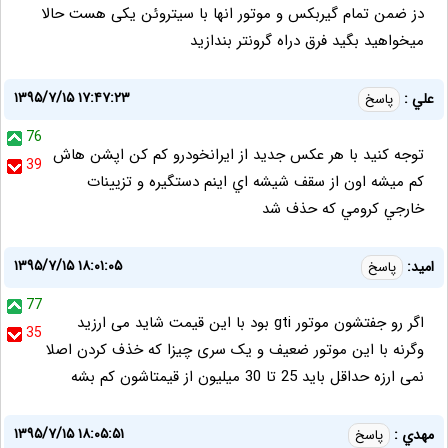
دز ضمن تمام گیربکس و موتور انها با سیتروئن یکی هست حالا
میخواهید بگید فرق دراه گرونتر بندازید
۱۳۹۵/۷/۱۵ ۱۷:۴۷:۲۳
علي :
پاسخ
76
توجه كنيد با هر عكس جديد از ايرانخودرو كم كن اپشن هاش
39
كم ميشه اون از سقف شيشه اي اينم دستگيره و تزيينات
خارجي كرومي كه حذف شد
۱۳۹۵/۷/۱۵ ۱۸:۰۱:۰۵
امید:
پاسخ
77
اگر رو جفتشون موتور gti بود با این قیمت شاید می ارزید
35
وگرنه با این موتور ضعیف و یک سری چیزا که خذف کردن اصلا
نمی ارزه حداقل باید 25 تا 30 میلیون از قیمتاشون کم بشه
۱۳۹۵/۷/۱۵ ۱۸:۰۵:۵۱
مهدي :
پاسخ