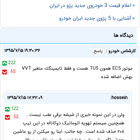
اعلام قیمت 3 خودروی جدید پژو در ایران
آشنایی با 5 پژوی جدید ایران خودرو
دیدگاه ها
۱۳۹۵/۷/۱۵ ۱۹:۳۰:۳۶
كارشناس خودرو :
پاسخ
222
موتور EC5 همون TU5 هست و فقط تايمينگك متغير VVT
65
بهش اضافه شده .
۱۳۹۵/۷/۱۵ ۱۷:۳۲:۰۹
hossein:
122
ولی در این نمونه خبری از شیشه برقی عقب نیست...
52
همچنین سیستم تهویه اتوماتیک دوکاناله در این تیپ
۲۰۸ حذف شده است...چه جالب..اینا رو میکنن از رو ماشین