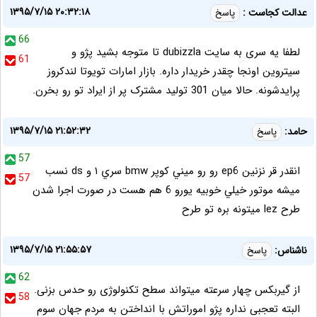
۱۳۹۵/۷/۱۵ ۲۰:۳۲:۱۸
عدالت کجاست :
پاسخ
66
لطفا یه سری به سایت dubizzla تا متوجه بشید پژو و
61
سیتروین اونجا چقدر خریدار داره. بازار امارات تویوتا لندکروز
پرایدشونه. حالا میان 301 تولید مشترک پر از ایراد تو رو بخرن.
۱۳۹۵/۷/۱۵ ۲۱:۵۲:۳۲
حامد:
پاسخ
57
انقدر قر نزنين ep6 رو رو ميني كوپر bmw سري ١ و ds نسب
57
ميشه موتور خيلي خوبيه يورو 6 هم هست در صورت اجرا شدن
طرح lez ميتونه بره تو طرح
۱۳۹۵/۷/۱۵ ۲۱:۵۵:۵۷
ناشناس:
پاسخ
62
از گیربکس چهار سرعته میتواند سطح تکنولوژی رو حدس بزنی.
58
البته تعجبی نداره پژو اموراتش با انداختن به مردم جهان سوم