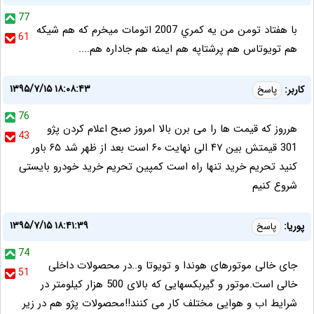
77
با هفتاد تومن من يه كمري 2007 اتومات ميخرم كه هم شيكه
61
هم تويوتاس هم پرشتاپه هم ايمنه هم جاداره هم....
۱۳۹۵/۷/۱۵ ۱۸:۰۸:۴۳
کاربر:
پاسخ
76
هرروز که قیمت ها را می برن بالا امروز صبح اعلام کردن پژو
43
301 قیمتش بین ۴۷ الی نهایت ۶۰ است بعد از ظهر شد ۶۵ باور
کنید تحریم خرید تنها راه است کمپین تحریم خرید خودرو بایستی
شروع کنیم
۱۳۹۵/۷/۱۵ ۱۸:۴۱:۳۹
پوریا:
پاسخ
74
جای خالی موتورهای هوندا و تویوتا و..در محصولات داخلی
51
خالی است.موتور و گیربکسهایی که بالای 500 هزار کیلومتر در
شرایط اب و هوایی مختلف کار می کنند!!محصولات پژو هم در زیر