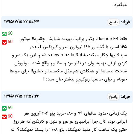
میگذره.
۱۳۹۵/۷/۱۵ ۲۲:۵۰:۲۳
فرزاد:
پاسخ
60
فقط fluence E4، یکبار برانید، ببینید شتابش چقدره!! موتور
50
۱۴۵ اسبی با گشتاور ۱۹۵ نیوتون متر و گیربکس cvt در
سربالاییها چکار میکند، قبلا new mazda 3 داشتم، این یک سر و
گردن از آن بهتره، ولی در نظر مردم، مظلوم واقع شده. موتورش
ساخت نیسانه!! و هیکلش هم مثل ماکسیما و خشن!! برای مردها
خوبه، و برای خانمها رنوکپچر بیشتر حال میده!!
۱۳۹۵/۷/۱۵ ۲۲:۵۷:۲۶
فرزاد:
پاسخ
59
یک زمانی حدود سالهای ۷۹ و ۸۰، خرید پژو ۲۰۶ آرزوی هر
60
ایرانی بود، الآن چرا ایرانیهای غر غرو و تنبل و کارنکن که هر روز
حتی یک ساعت کار مفید نمیکنند، پژو ۲۰۰۸ را پسند نمیکنند؟ الله