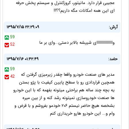
عجیبی قرار دارد. مانیتور، کروزکنترل و سیستم پخش حرفه
ای اين همه امكانات مگه داريم؟؟!!
آرش:
۱۳۹۵/۷/۱۵ ۲۲:۲۹:۰۹
59
واااااااااااااای شییشه بالابر دستی...وای بر ما
52
حامد:
۱۳۹۵/۷/۱۶ ۰۱:۴۲:۴۹
59
مدیر های صنعت خودرو واقعا چقدر زیرمیزی گرفتن که
42
همچین قراردادی رو با سطح پایین کیفیت با پژو بستن
یه بچه چند ساله هم براحتی میتونه بفهمه که با این خودرو
ها صنعت خودروسازی نمیتونه رشد کنه و از بین میره
بشخصه هیچ حاضر نیستم ۲۰۶ خودمو بفروشم و با قرض و
وام و... این خودرو هارو خریداری کنم