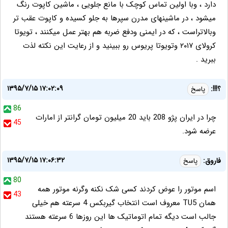
دارد ، وبا اولین تماس کوچک با مانع جلویی ، ماشین کاپوت رنگ
میشود ، در ماشینهای مدرن سپرها به جلو کسیده و کاپوت عقب تر
وبالاتراست ، که در ایمنی ودفع ضربه هم بهتر عمل میکنند ، تویوتا
کرولای ۲۰۱۷ وتویوتا پریوس رو ببینید و از رعایت این نکته لذت
ببرید .
۱۳۹۵/۷/۱۵ ۱۷:۰۲:۰۹
؟!!!:
پاسخ
86
چرا در ایران پژو 208 باید 20 میلیون تومان گرانتر از امارات
45
عرضه شود.
۱۳۹۵/۷/۱۵ ۱۷:۰۶:۳۲
فاروق:
پاسخ
80
اسم موتور را عوض کردند کسی شک نکنه وگرنه موتور همه
43
همان TU5 معروف است انتخاب گیربکس 4 سرعته هم خیلی
جالب است دیگه تمام اتوماتیک ها این روزها 6 سرعته هستند