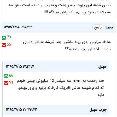
ضمن قیافه این پژوها چقدر زشت و قدیمی و دمده است ، فرانسه
همیشه در خودروسازی یک پاش میلنگه !!!!
۱۳۹۵/۷/۱۵ ۱۶:۵۲:۱۴
مجید:
پاسخ
79
هفتاد میلیون بدی پوله ماشین بعد شیشه عقباش دستی
55
باشه... آخه این چه وضعیه؟؟
سهیل:
۱۳۹۵/۷/۱۵ ۱۷:۳۲:۱۱
66
صد رحمت به mvm سه سیلندر 12 میلیونی چینی خودم
91
که تمام شیشه هاش فابریک کارخانه برقیه و پاور ویندو
داره
جواب سهیل:
۱۳۹۵/۷/۱۵ ۲۲:۳۳:۲۲