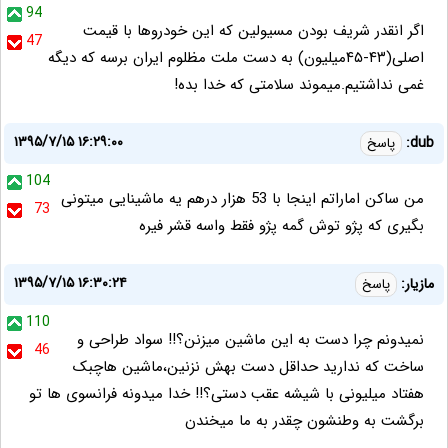
94
اگر انقدر شریف بودن مسیولین که این خودروها با قیمت
47
اصلی(۴۳-۴۵میلیون) به دست ملت مظلوم ایران برسه که دیگه
غمی نداشتیم.میموند سلامتی که خدا بده!
۱۳۹۵/۷/۱۵ ۱۶:۲۹:۰۰
dub:
پاسخ
104
من ساکن اماراتم اینجا با 53 هزار درهم یه ماشینایی میتونی
73
بگیری که پژو توش گمه پژو فقط واسه قشر فیره
۱۳۹۵/۷/۱۵ ۱۶:۳۰:۲۴
مازیار:
پاسخ
110
نمیدونم چرا دست به این ماشین میزنن؟!! سواد طراحی و
46
ساخت که ندارید حداقل دست بهش نزنین،ماشین هاچبک
هفتاد میلیونی با شیشه عقب دستی؟!! خدا میدونه فرانسوی ها تو
برگشت به وطنشون چقدر به ما میخندن