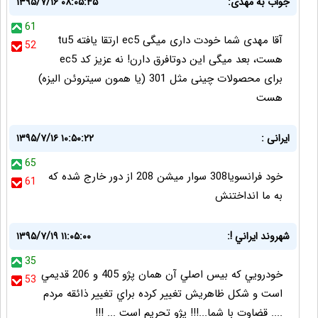
جواب به مهدی:
۱۳۹۵/۷/۱۶ ۰۸:۰۵:۴۵
61
آقا مهدی شما خودت داری میگی ec5 ارتقا یافته tu5
52
هست، بعد میگی این دوتافرق دارن! نه عزیز کد ec5
برای محصولات چینی مثل 301 (یا همون سیتروئن الیزه)
هست
ایرانی :
۱۳۹۵/۷/۱۶ ۱۰:۵۰:۲۲
65
خود فرانسویا308 سوار میشن 208 از دور خارج شده که
61
به ما انداختنش
شهروند ايراني !:
۱۳۹۵/۷/۱۹ ۱۱:۰۵:۰۰
35
خودرويي كه بيس اصلي آن همان پژو 405 و 206 قديمي
53
است و شكل ظاهريش تغيير كرده براي تغيير ذائقه مردم
.... قضاوت با شما...!!! پژو تحريم است ... !!!