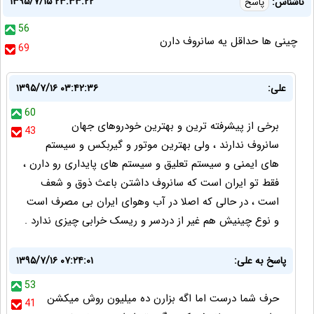
۱۳۹۵/۷/۱۵ ۲۳:۳۳:۲۲
ناشناس:
پاسخ
56
چینی ها حداقل یه سانروف دارن
69
علی:
۱۳۹۵/۷/۱۶ ۰۳:۴۲:۳۶
60
برخی از پیشرفته ترین و بهترین خودروهای جهان
43
سانروف ندارند ، ولی بهترین موتور و گیربکس و سیستم
های ایمنی و سیستم تعلیق و سیستم های پایداری رو دارن ،
فقط تو ایران است که سانروف داشتن باعث ذوق و شعف
است ، در حالی که اصلا در آب وهوای ایران بی مصرف است
و نوع چینیش هم غیر از دردسر و ریسک خرابی چیزی ندارد .
پاسخ به علی:
۱۳۹۵/۷/۱۶ ۰۷:۲۴:۰۱
53
حرف شما درست اما اگه بزارن ده میلیون روش میکشن
41