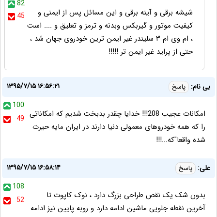
82
شیشه برقی و آینه برقی و این مسائل پس از ایمنی و
45
کیفیت موتور و گیربکس وبدنه و ترمز و تعلیق و .... است
، ام وی ام ۳ سلیندر غیر ایمن ترین خودروی جهان شد ،
حتی از پراید غیر ایمن تر !!!!!
۱۳۹۵/۷/۱۵ ۱۶:۵۶:۲۱
بی نام:
پاسخ
100
امکانات عجیب 208!!! خدایا چقدر بدبخت شدیم که امکاناتی
49
را که همه خودروهای معمولی دنیا دارند در ایران مایه حیرت
شده واقعا"که...!!!
۱۳۹۵/۷/۱۵ ۱۶:۵۸:۱۴
علی:
پاسخ
108
بدون شک یک نقص طراحی بزرگ دارد ، نوک کاپوت تا
52
آخرین نقطه جلویی ماشین ادامه دارد و روبه پایین نیز ادامه