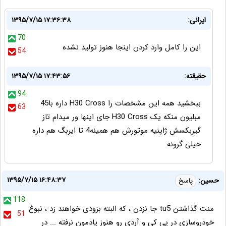
ایرانی:
۱۳۹۵/۷/۱۵ ۱۷:۳۶:۳۸
70
این را کامل وارد کردن اینجا هنوز تولید نشده
54
حقیقته:
۱۳۹۵/۷/۱۵ ۱۷:۴۳:۵۶
94
ببخشید همه این مشخصات را H30 Cross داره با45
63
مبلیون منکه یک H30 Cross جای اینها ور میدام تاز
گیربکسش ژاپنیه موتورش هم همینه4 تا ایربگ هم داره
خیلی گرونه
۱۳۹۵/۷/۱۵ ۱۶:۴۸:۳۷
حسین:
پاسخ
118
منت گذاشتن tu5 جا نزدن ، که البته بزودی خواهند زد ، نبوغ
51
خودروسازی در پی کی و آردی رو هنوز یادمون نرفته ... در