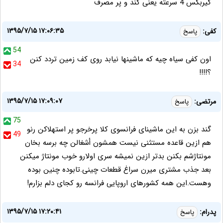
گیربکس 4 سرعته یعنی کند و پر مصرف
۱۳۹۵/۷/۱۵ ۱۷:۰۶:۳۵
کفی:
پاسخ
54
اون کفی سیاه چیه که ماشینها نیابد روی کف زمین تردد کنن
34
؟!!!!
۱۳۹۵/۷/۱۵ ۱۷:۰۹:۰۷
مرتضی:
پاسخ
75
گند بزن به این ماشینای فرانسوی کلا پرخرجو پر استهلاکن رنو
49
هم ازین قاعده مستثنی نیست همشون أشغالن چه برسه بخان
مونتاژشم بکنن بدتر ازین نمیشه سری اولارو خوب مونتاژ میکنن
بعد جذب مشتری میرن سراغ قطعات چینی.تابوده چنین بوده
وهست.این همه کشورهای اروپایی فرانسه رو کجای دلم بزارم!
۱۳۹۵/۷/۱۵ ۱۷:۲۰:۴۱
پدرام:
پاسخ