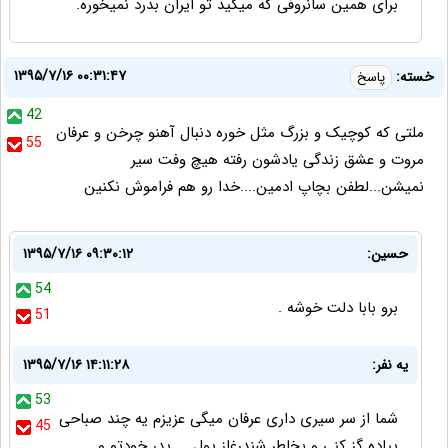
برای همین سانروفی که میگید تو ایران بدرد نمیخوره.
۱۳۹۵/۷/۱۶ ۰۰:۳۱:۴۷
خسته:
پاسخ
42
ملتی که کوچیک و بزرگ مثل خوره دنبال آهنو چرخن و عرفان
55
مروت و عشق زندگی یادشون رفته هیچ وفت سیر
نمیشن...لطفن بچاپ ادمین....خدا رو هم فراموش نکنین
حسین:
۱۳۹۵/۷/۱۶ ۰۹:۳۰:۱۲
54
برو بابا دلت خوشه .
51
یه نفر:
۱۳۹۵/۷/۱۶ ۱۴:۱۱:۲۸
53
شما از سر سیری داری عرفان میگی عزیزم یه چند صباحی
45
پیاده گز کنی و بخاطر شندرغاز پول ... پدر خودتو و