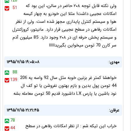
120
ولی نکته قابل توجه ۲۰۸ حاضر در سالن، این بود که
51
امکانات عجیبی داشت! مثلا این خودرو به چهار کیسه
هوا و سیستم کنترل پایداری مجهز شده است. ولی از نظر
امکانات رفاهی در سطح عجیبی قرار دارد. مانیتور، کروزکنترل
و سیستم پخش حرفه ای در ۲۰۸ وجود دارد. 85 میلیون آدم
سر کارن 70 تومن میخواین بگیریدااااا
مهدی:
۱۳۹۵/۷/۱۵ ۱۹:۰۵:۰۸
88
خواهشا کمتر غر بزنین خوبه مثل سال 92 واسه یه 206
139
44 تومن پول بدین و بازم بهتون نفروشن یا تو کف ال
نود باشین یا پارس LX داشبورد قدیم 50 تومن معامله بشه
عرفان:
۱۳۹۵/۷/۱۵ ۲۱:۲۱:۴۵
78
خراب اين تيكه شم : از نظر امکانات رفاهی در سطح
44