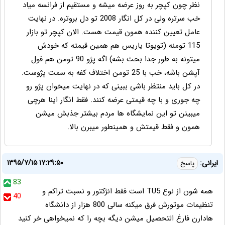
نظر چون کپچر به روز عرضه میشه و مستقیم از فرانسه میاد
خب سرتره ولی در کل انگار 2008 تو دل بروتره. در نهایت
عامل تعیین کننده همون قیمت هست. الان کپچر تو بازار
115 تومنه (تویوتا یاریس هم همین قیمته که خودش
میتونه به طور جدا بحث بشه) اگه پژو 90 تومن هم فول
آپشن باشه، خب با 25 تومن اختلاف کفه به سمت پژوست.
در کل باید منتظر باشی ببینی که در نهایت میخوان پژو رو
چه جوری و با چه قیمتی عرضه کنند. فقط انگار اینا هرچی
میبینن تو این نمایشگاه ها مردم بیشتر جذبش میشن
همون و فقط قیمتش و همینطور میبرن بالا.
۱۳۹۵/۷/۱۵ ۱۷:۲۹:۵۰
ایرانی:
پاسخ
83
همه شون از نوع TU5 است فقط انژکتور و نسبت تراکم و
40
تنظیمات موتورش فرق میکنه سالی 800 هزار از دانشگاه
هادارن فارغ التحصیل میشن دیگه بچه را که نمیخواهی خر کنید