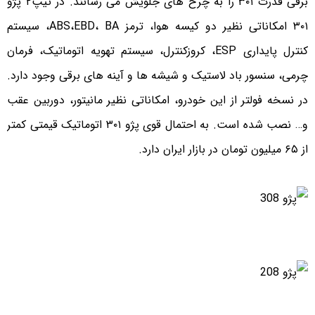
برفی قدرت ۳۰۱ را به چرخ های جلویش می رسانند. در تیپ۲ پژو
۳۰۱ امکاناتی نظیر دو کیسه هوا، ترمز ABS،EBD، BA، سیستم
کنترل پایداری ESP، کروزکنترل، سیستم تهویه اتوماتیک، فرمان
چرمی، سنسور باد لاستیک و شیشه ها و آینه های برقی وجود دارد.
در نسخه فولتر از این خودرو، امکاناتی نظیر مانیتور، دوربین عقب
و… نصب شده است. به احتمال قوی پژو ۳۰۱ اتوماتیک قیمتی کمتر
از ۶۵ میلیون تومان در بازار ایران دارد.