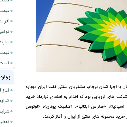
قیمت 
قیمت طلا
افزای
توضیح
سازند
قیمت ن
قیمت ب
پربازد
ن با اجرا شدن برجام، مشتریان سنتی نفت ایران دوباره
آغاز فروش فوری 
رکت های اروپایی بود که اقدام به امضای قرارداد خرید
شرایط فروش 
سای اسپانیا»، «ساراس ایتالیا»، «هلنیک یونان»، «لوتوس
شرایط فرو
رید محموله های نفتی از ایران را آغاز کردند.
تعطیلی ادا