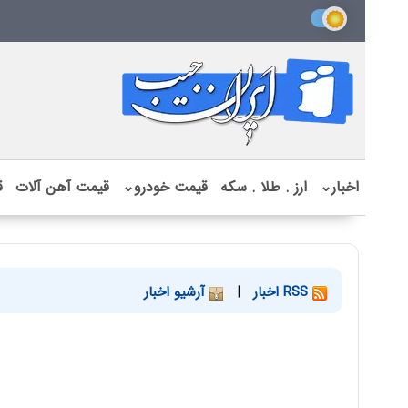
اخبار
⌄
ارز . طلا . سکه
قیمت خودرو
⌄
قیمت آهن آلات
ق
RSS اخبار
|
آرشیو اخبار