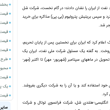
بخشنامه ف
 نفت از ایران را نشان دادند؛ در گام نخست، شرکت شل
قیمت سک
رد و سپس بریتیش پترولیوم (بی.پی) مذاکره برای خرید
قیمت ج
جر شد.
قیمت سکه
قیمت سک
رگ اعلام کرد که ایران برای نخستین پس از پایان تحریم،
قیمت سکه
روخت. به گفته یک مسئول شرکت ملی نفت، ایران یک
طرح ج
محموله میعانات نفتی تولید شده در پارس جنوبی را برای تحویل در ماه‎های سپتامبر (شهریور- مهر) تا اکتبر (مهر-
محبوب
قیمت سک
ممکن است این محموله را در یکی از پالایشگاه‎های خود استفاده کند و یا آن را به شرکت دیگری بفروشد.
یک پر
کرد.
قیمت جد
یی همچون شرکت انگلیسی-هلندی شل، شرکت فرانسوی توتال و شرکت
سایر 