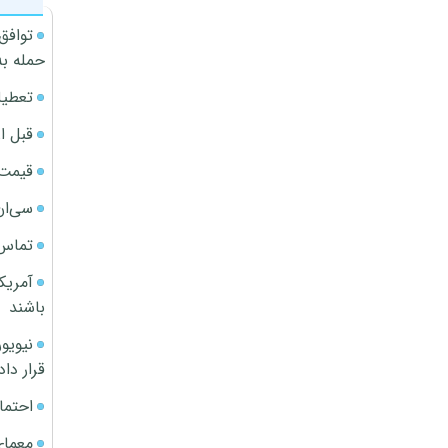
توافق
حمله به
تعطیل
قبل ا
قیمت آپار
سی‌ان
تماس 
آمریک
باشند
قرار داد
احتما
معمای