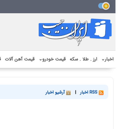
اخبار
⌄
ارز . طلا . سکه
قیمت خودرو
⌄
قیمت آهن آلات
ق
RSS اخبار
|
آرشیو اخبار