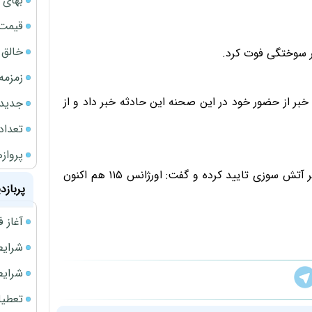
بهای 
قیمت نف
خالق ChatGPT زیر ذره‌بین وزارت دادگستری آمر
زمزمه
خبر از حضور خود در این صحنه این حادثه خبر داد و از
جدیدتر
تعداد
پروازهای 
اورژانس ۱۱۵ مازندران فوت یک نفر از شهروندان نور را در اثر آتش سوزی تایید کرده و گفت: اورژانس ۱۱۵ هم اکنون
پربازد
آغاز فروش فوری 
شرایط فروش 
شرایط فرو
تعطیلی ادا