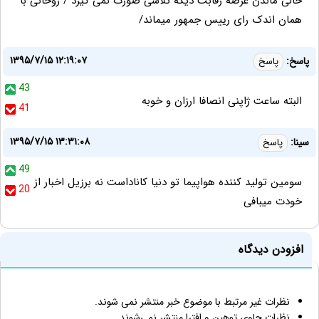
خالی ماندن عرصه رقابت دیگه تلاشی صورت نمی گیرد / روحانی با
همان اندک رای رییس جمهور میماند/
۱۳۹۵/۷/۱۵ ۱۲:۱۹:۰۷
پاسخ:
پاسخ
43
البته ساعت ژاپنی انصافا ارزان و خوبه
41
۱۳۹۵/۷/۱۵ ۱۳:۳۱:۰۸
سینا:
پاسخ
49
سومین تولید کننده هواپیما تو دنیا کاناداست نه برزیل اخبار از
20
خودت میبافی
افزودن دیدگاه
نظرات غیر مرتبط با موضوع خبر منتشر نمی شوند.
نظرات حاوی توهین و افترا منتشر نمی‌شوند.