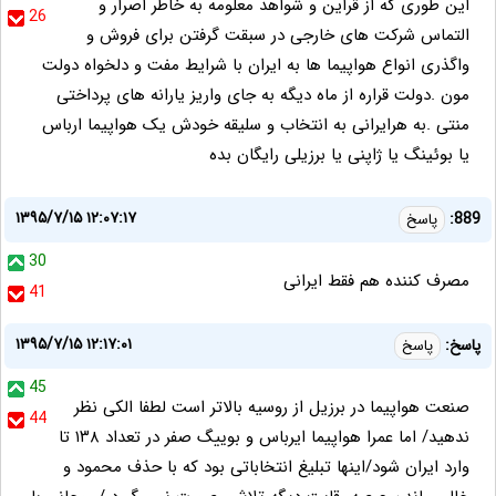
این طوری که از قراین و شواهد معلومه به خاطر اصرار و
26
التماس شرکت های خارجی در سبقت گرفتن برای فروش و
واگذری انواع هواپیما ها به ایران با شرایط مفت و دلخواه دولت
مون .دولت قراره از ماه دیگه به جای واریز یارانه های پرداختی
منتی .به هرایرانی به انتخاب و سلیقه خودش یک هواپیما ارباس
یا بوئینگ یا ژاپنی یا برزیلی رایگان بده
۱۳۹۵/۷/۱۵ ۱۲:۰۷:۱۷
889:
پاسخ
30
مصرف کننده هم فقط ایرانی
41
۱۳۹۵/۷/۱۵ ۱۲:۱۷:۰۱
پاسخ:
پاسخ
45
صنعت هواپیما در برزیل از روسیه بالاتر است لطفا الکی نظر
44
ندهید/ اما عمرا هواپیما ایرباس و بوییگ صفر در تعداد ۱۳۸ تا
وارد ایران شود/اینها تبلیغ انتخاباتی بود که با حذف محمود و