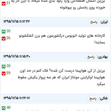
برزیل امسال اقتصادش وارد رکود بدی شده میخاد با این کار یه
51
خورده روی زخمش رو بپوشونه
۱۳۹۵/۷/۱۵ ۱۱:۱۲:۴۶
ایران:
پاسخ
30
کارخانه های تولید اتوبوس درکشورمون هم برن کشکشونو
26
بسابند!
۱۳۹۵/۷/۱۵ ۱۱:۱۵:۳۰
بهادری:
پاسخ
38
برزیل از کی هواپیما درست کن شده؟ فک کنم در حد اون
59
هواپیما اوکراینی مونتاژ ایران که هر سه پرواز یکیش سقوط
میکرد
۱۳۹۵/۷/۱۵ ۱۱:۲۶:۱۷
شاکی:
پاسخ
48