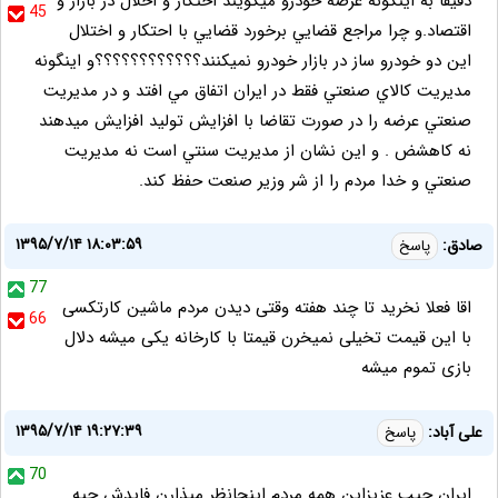
دقيقا به اينگونه عرضه خودرو ميگويند احتكار و اخلال در بازار و
45
اقتصاد.و چرا مراجع قضايي برخورد قضايي با احتكار و اختلال
اين دو خودرو ساز در بازار خودرو نميكنند؟؟؟؟؟؟؟؟؟؟؟؟و اينگونه
مديريت كالاي صنعتي فقط در ايران اتفاق مي افتد و در مديريت
صنعتي عرضه را در صورت تقاضا با افزايش توليد افزايش ميدهند
نه كاهشض . و اين نشان از مديريت سنتي است نه مديريت
صنعتي و خدا مردم را از شر وزير صنعت حفظ كند.
۱۳۹۵/۷/۱۴ ۱۸:۰۳:۵۹
صادق:
پاسخ
77
اقا فعلا نخرید تا چند هفته وقتی دیدن مردم ماشین کارتکسی
66
با این قیمت تخیلی نمیخرن قیمتا با کارخانه یکی میشه دلال
بازی تموم میشه
۱۳۹۵/۷/۱۴ ۱۹:۲۷:۳۹
على آباد:
پاسخ
70
ايران جيب عزيزاين همه مردم اينجانظر ميذارن فايدش چيه