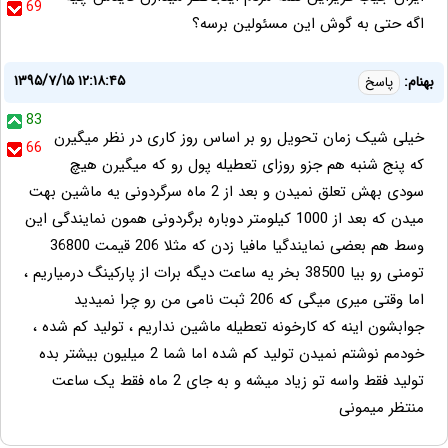
69
اگه حتى به گوش اين مسئولين برسه؟
۱۳۹۵/۷/۱۵ ۱۲:۱۸:۴۵
بهنام:
پاسخ
83
خیلی شیک زمان تحویل رو بر اساس روز کاری در نظر میگیرن
66
که پنج شنبه هم جزو روزای تعطیله پول رو که میگیرن هیچ
سودی بهش تعلق نمیدن و بعد از 2 ماه سرگردونی یه ماشین بهت
میدن که بعد از 1000 کیلومتر دوباره برگردونی همون نمایندگی این
وسط هم بعضی نمایندگیا مافیا زدن که مثلا 206 قیمت 36800
تومنی رو بیا 38500 بخر یه ساعت دیگه برات از پارکینگ درمیاریم ،
اما وقتی میری میگی که 206 ثبت نامی من رو چرا نمیدید
جوابشون اینه که کارخونه تعطیله ماشین نداریم ، تولید کم شده ،
خودمم نوشتم نمیدن تولید کم شده اما شما 2 میلیون بیشتر بده
تولید فقط واسه تو زیاد میشه و به جای 2 ماه فقط یک ساعت
منتظر میمونی