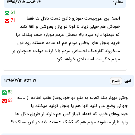
معلم :
۱۳۹۵/۷/۱۵ ۰۰:۰۴:۰۴
61
اصلا این طورنیست خودرو دادن دست دلال ها فقط
71
خودش هم خیلی زیاد تا اونا تو یازار بفروشن و القا کنند
که قیمتها داره میره بالا بعدش مردم دوباره صف ببندند برا
خرید بنجل های وطنی مردم هم که ساده هستند زود قول
میخورند.تافرهنگ اجتماعی مردم بالا نرفته دولت همچنان بر
مردم حکومت استبدادی خواهد کرد
۱۳۹۵/۷/۱۴ ۱۶:۲۱:۱۷
امیر:
پاسخ
83
وقتی دیوار بلند تعرفه به نفع دو خودروساز عقب افتاده از قافله
63
جهانی وضع می کنید انها هم یا بنجل تولید میکنند یا
خودروهای خوب که تعداد تیراژ کمی هم دارند از طریق دلال ها
وارد بازار میشوند.مردم هم که کشک هستند لابد در این مملکت!!