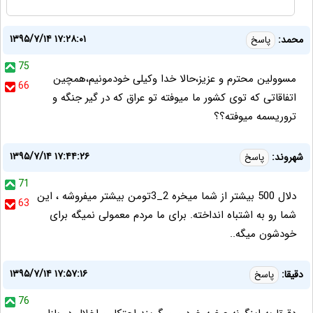
۱۳۹۵/۷/۱۴ ۱۷:۲۸:۰۱
محمد:
پاسخ
75
مسوولین محترم و عزیز،حالا خدا وکیلی خودمونیم،همچین
66
اتفاقاتی که توی کشور ما میوفته تو عراق که در گیر جنگه و
تروریسمه میوفته؟؟
۱۳۹۵/۷/۱۴ ۱۷:۴۴:۲۶
شهروند:
پاسخ
71
دلال 500 بیشتر از شما میخره 2_3تومن بیشتر میفروشه ، این
63
شما رو به اشتباه انداخته. برای ما مردم معمولی نمیگه برای
خودشون میگه..
۱۳۹۵/۷/۱۴ ۱۷:۵۷:۱۶
دقيقا:
پاسخ
76