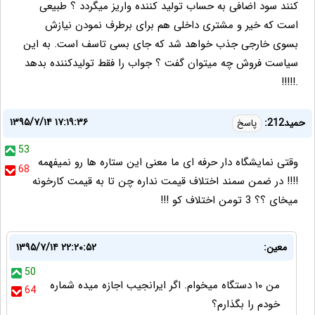
کنند سود اضافی به حساب تولید کننده واریز میگردد ؟ طبیعی
است که خیر و مشتری داخلی هم برای برطرف نمودن نیازش
بسوی خارجی جذب خواهد شد که جای بسی تاسف است. به این
سیاست فروش چه میتوان گفت ؟ جواب را فقط تولیدکننده بدهد
.!!!!!
۱۳۹۵/۷/۱۴ ۱۷:۱۹:۳۶
حمید212:
پاسخ
53
وقتی نمایشگاه دار حرفه ای ما معنی این ستاره ها رو نمیفهمه
68
!!!! در ضمن سمند اختلاف قیمت نداره چن تا به قیمت کارخونه
میخای ؟؟ 3 تومن اختلاف کو !!!
معین:
۱۳۹۵/۷/۱۴ ۲۲:۲۰:۵۲
50
من ۱۰ دستگاه میخوام. اگر ایرانجیب اجازه میده شماره
64
خودم را بگذارم؟