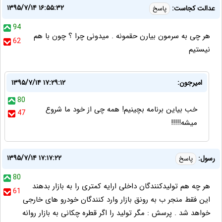
۱۳۹۵/۷/۱۴ ۱۶:۵۵:۳۲
عدالت کجاست:
پاسخ
94
هر چی به سرمون بیارن حقمونه . میدونی چرا ؟ چون با هم
62
نیستیم
امیرجون:
۱۳۹۵/۷/۱۴ ۱۷:۲۹:۱۲
80
خب بیاین برنامه بچینیم! همه چی از خود ما شروع
47
میشه!!!!!
۱۳۹۵/۷/۱۴ ۱۷:۱۷:۲۲
رسول:
پاسخ
80
هر چه هم تولیدکنندگان داخلی ارایه کمتری را به بازار بدهند
61
این فقط منجر ب به رونق بازار وارد کنندگان خودرو های خارجی
خواهد شد . پرسش : مگر تولید را اگر قطره چکانی به بازار روانه