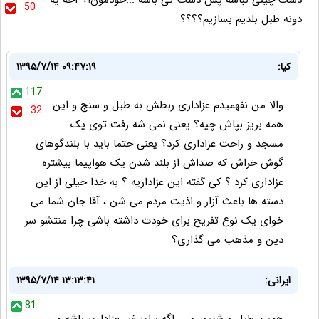
دست چینی نباشه پس دست کی باشه ...خودمون!؟ آخه یه
50
دونه طبل بلدیم بسازیم؟؟؟؟
کیا:
۱۳۹۵/۷/۱۴ ۰۹:۴۷:۱۹
117
والا من نفهمیدم عزاداری ربطش به طبل و سنج و این
32
همه بریز بپاش چیه؟ یعنی نمی شه رفت توی یک
مسجد و راحت عزاداری کرد؟ یعنی حتما باید با بلندگوهای
گوش خراش که صداش از بلند شدن یک هواپیما بیشتره
عزاداری کرد ؟ کی گفته این عزاداریه ؟ به خدا خیلی از این
دسته ها باعث آزار و اذیت مردم می شن ، آقا جان شما می
خوای یک نوع تفریح برای خودت داشته باشی چرا منتشو سر
دین و مذهب می گذاری؟
ایرانی:
۱۳۹۵/۷/۱۴ ۱۳:۱۳:۴۱
81