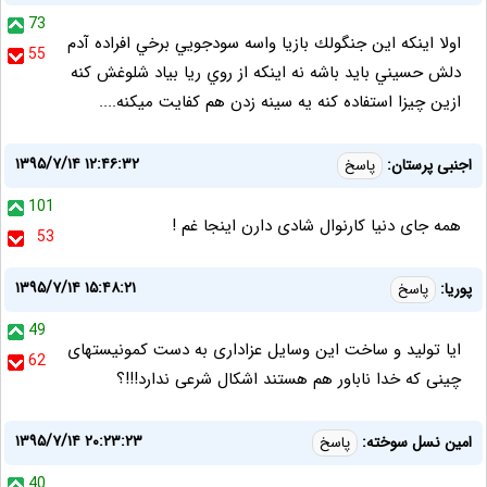
73
اولا اينكه اين جنگولك بازيا واسه سودجويي برخي افراده آدم
55
دلش حسيني بايد باشه نه اينكه از روي ريا بياد شلوغش كنه
ازين چيزا استفاده كنه يه سينه زدن هم كفايت ميكنه....
۱۳۹۵/۷/۱۴ ۱۲:۴۶:۳۲
اجنبی پرستان:
پاسخ
101
همه جای دنیا کارنوال شادی دارن اینجا غم !
53
۱۳۹۵/۷/۱۴ ۱۵:۴۸:۲۱
پوریا:
پاسخ
49
ایا تولید و ساخت این وسایل عزاداری به دست کمونیستهای
62
چینی که خدا ناباور هم هستند اشکال شرعی ندارد!!!؟
۱۳۹۵/۷/۱۴ ۲۰:۲۳:۲۳
امین نسل سوخته:
پاسخ
40