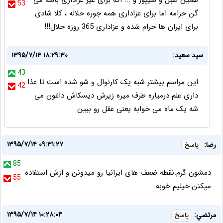
همین طبل و شیپور و ... اگه برای غیر عزاداری باشه می
53
گن حرامه اما برای عزاداری همه جوره حلاله ، کلا شادی
برای ایران ها حرام شده و عزاداری 365 روزه حلال!!!
سید سعید:
۱۳۹۵/۷/۱۴ ۱۸:۲۹:۳۰
43
این مراسم بیشتر شبه یک کارنوال و شو شده است تا عذا
42
داری علم درمیاره طرف میره زیرش دیسکاش داغون می
شه یک ماه می خوابه یعنی عقل رو ببین
۱۳۹۵/۷/۱۴ ۰۹:۳۱:۲۷
رضا:
پاسخ
85
دمشون گرم.نقطه ضعف های ایرانیا رو میدونن و ازش استفاده
55
میکنن.خیلیم خوبه.
۱۳۹۵/۷/۱۴ ۱۰:۲۸:۰۴
مرتضي:
پاسخ