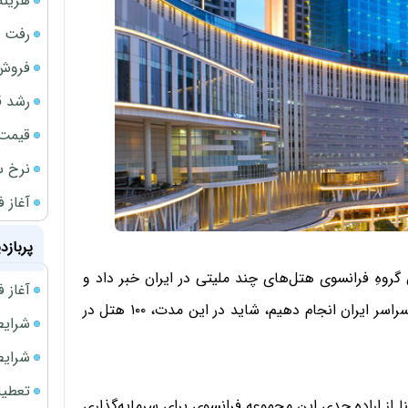
هزینه شار
رفت 
فروش 
رشد ق
قیمت سکه
نرخ س
آغاز فروش
پربازد
گروهِ فرانسوی هتل‌های چند ملیتی در ایران خبر داد و
آغاز فروش فوری 
گفت: قرار است در 10 سال آینده، ماموریت‌های زیادی در سراسر ایران انجام دهیم، شاید در این مدت، ۱۰۰ هتل در
شرایط فروش 
شرایط فرو
تعطیلی ادا
Christ) در گفت‌وگو با ایسنا از اراده جدی این مجموعه فرانسوی برای سرمایه‌گذاری