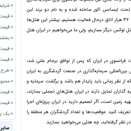
شرایط
 تحت لیسانس اکور ساخته شده و به نام دو برند این
قیمت سک
مجموعه درحال فعالیت است، اظهار کرد: ما در خاورمیانه با ۳۶ هزار اتاق درحال فعالیت هستیم، بیشتر این هتل‌ها
قیمت ج
 لوکس دیگر بسازیم، ولی ما می‌خواهیم در ایران هتل
بخشنامه ف
قیمت سکه
قیمت سک
ت فرانسوی در ایران که پس از توافق برجام علنی شد،
طرح ج
ین‌المللی سرمایه‌گذاری در صنعت گردشگری به ایران
محبوب
ه از نظر زمانی باید پایدار هم باشد و برگشت سرمایه و
ذاران تمایل دارند در ایران هتل‌های تجملی بسازند،
قیمت سک
ه زمین است، اگر تصمیم دارید در ایران پروژه‌ای اجرا
قیمت سکه
ی تعریف کنید. موقعیت‌ها و تعداد گردشگران هر منطقه را
یک پر
در نظر گرفته‌اید، چه هتلی می‌خواهید بسازید.
سایر 