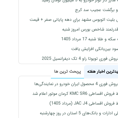
ژ گاز کولر خودرو به 5 میلیون تومان رسید
و برگشت عجیب سد کرج
بلیت اتوبوس مشهد برای دهه پایانی صفر + قیمت
درتمند شاخص بورس امروز شنبه
 و طلا شنبه 17 مرداد 1405
ود بین‌بانکی افزایش یافت
 فوری تویوتا راو 4 تک دیفرانسیل 2025
یدترین اخبار هفته
پربحث ترین ها
4 محصول ایران خودرو در نمایندگی‌ها
اقساطی KMC SR6 کرمان موتور اعلام شد
ش اقساطی JAC J4 (مرداد 1405)
رات و بانک‌های 5 استان در روز چهارشنبه