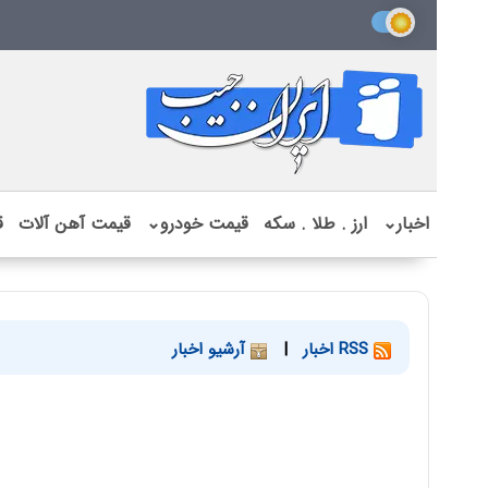
اخبار
⌄
ارز . طلا . سکه
قیمت خودرو
⌄
قیمت آهن آلات
ق
RSS اخبار
|
آرشیو اخبار