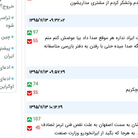
م وتشکر کردم از مشتری مداریشون
خروج؟
ترامپ
۱۳۹۵/۷/۱۳ ۰۹:۳۲:۰۲
شود
97
چین ا
بردم نمایندگی گفت ایراد نداره هر موقع صدا داد بیا عوضش کنم منم
55
ه صدا میده حتی با رفتن به دفتر بازرسی متاسفانه
پیشنه
ایران
ادعای
۱۳۹۵/۷/۱۳ ۰۹:۵۷:۲۹
ادعای 
74
اوکراین
چكريم
35
۱۳۹۵/۷/۱۳ ۱۰:۱۶:۲۹
107
اشان به سمت اصفهان به علت نقص فنی ترمز تصادف
45
ود... به هرجا که بگید از ایرانخودرو وزارت صنعت