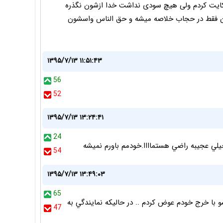
کایت کردم ولی هیچ سودی نداشت خدا ازشون نگذره
قایون فقط در حجاب خلاصه میشه و حق الناس واسشون
۱۳۹۵/۷/۱۳ ۱۱:۵۱:۴۳
56
52
۱۳۹۵/۷/۱۳ ۱۳:۲۴:۴۱
24
خيلي عجيبه راضي هستماااا.خودمم باورم نميشه
54
۱۳۹۵/۷/۱۳ ۱۳:۴۹:۰۳
65
ر كيلومتر صفحه كلاجشو با خرج خودم عوض كردم .. در حاليكه نمايندگي به
47