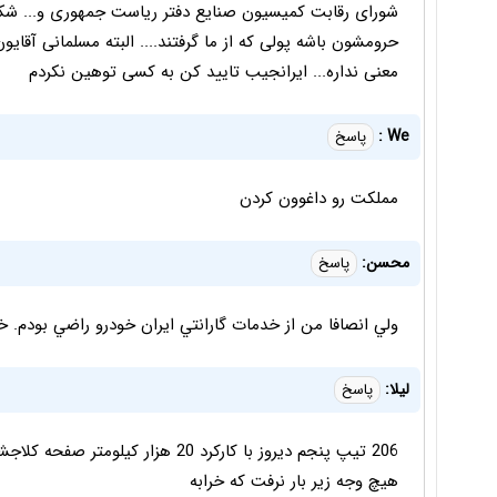
شورای رقابت کمیسیون صنایع دفتر ریاست جمهوری و... ش
حرومشون باشه پولی که از ما گرفتند.... البته مسلمانی آ
معنی نداره... ایرانجیب تایید کن به کسی توهین نکردم
We :
پاسخ
مملکت رو داغوون کردن
محسن:
پاسخ
ولي انصافا من از خدمات گارانتي ايران خودرو راضي بودم. 
ليلا:
پاسخ
206 تيپ پنجم ديروز با كاركرد 20 هزا
هيچ وجه زير بار نرفت كه خرابه