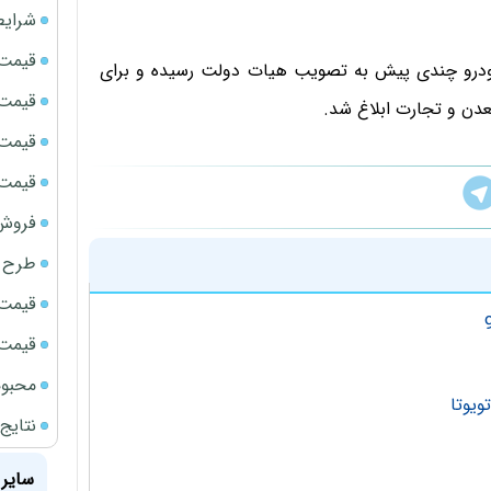
شرایط
قیمت سک
خودرو چندی پیش به تصویب هیات دولت رسیده و برای
قیمت ج
عدن و تجارت ابلاغ شد.
قیمت سکه
قیمت سک
فروش فور
طرح ج
قیمت سک
قیمت سک
محبوب
ویوتا
نتایج
سایر 