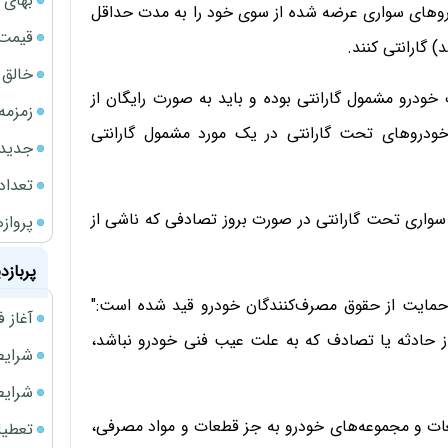
بهای 
روهای سواری عرضه شده از سوی خود را به مدت حداقل
قیمت نف
خالق ChatGPT زیر ذره‌بین وزارت دادگستری آمر
درو مشمول گارانتی بوده و باید به صورت رایگان از
زمزمه
خودروهای تحت گارانتی در یک مورد مشمول گارانتی
جدیدتر
تعداد
واری تحت گارانتی در صورت بروز تصادفی که ناشی از
پروازهای 
پربازد
آیین‌نامه اجرایی قانون حمایت از حقوق مصرف‌کنندگان خودرو قید شده است:"
آغاز فروش فوری 
 حادثه یا تصادف که به علت عیب فنی خودرو نباشد،
شرایط فروش 
شرایط فرو
:" تمام قطعات و مجموعه‌های خودرو به جز قطعات و مواد مصرفی،
تعطیلی ادا