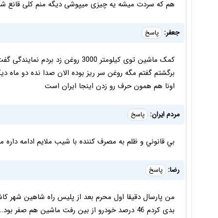
هم که سردت میشه یه چیزی میپوشی دیگه منم کلی قانع شد
جعفر:
پاسخ
کمک ماشین توی کیلومتر 3000 روغن زد 
برگشتم گفتم مگه روغن سر ریز بوده الان صدا نده دو ماه دیگ
اونا هم همون حرف رو زدن اینجا ایران است
مردم ايران:
پاسخ
بي قانوني و ظلم به مصرف كننده با شيب ملايم ادامه داره م
رضا:
پاسخ
من پارسال دقیقا اول محرم بعد از پلیس راه شاهین شهر ک
بدی کردم 46 درصد خودرو از بین رفت ماشین هم صفر ب