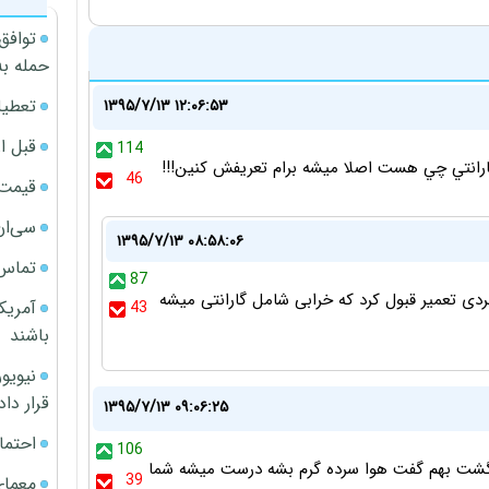
توافق
حمله به
تعطیل
۱۳۹۵/۷/۱۳ ۱۲:۰۶:۵۳
قبل ا
114
گارانتي چي هست اصلا ميشه برام تعريفش كنين!!!
46
قیمت آپار
سی‌ان
۱۳۹۵/۷/۱۳ ۰۸:۵۸:۰۶
تماس 
87
ردی تعمیر قبول کرد که خرابی شامل گارانتی میشه
آمریک
43
باشند
قرار داد
۱۳۹۵/۷/۱۳ ۰۹:۰۶:۲۵
احتما
106
برگشت بهم گفت هوا سرده گرم بشه درست میشه شما
39
معمای