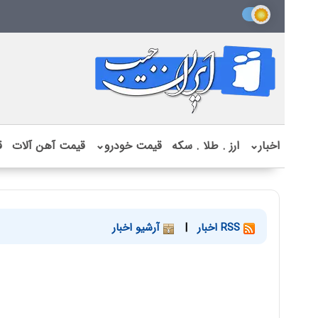
اخبار
⌄
ارز . طلا . سکه
قیمت خودرو
⌄
قیمت آهن آلات
ق
RSS اخبار
|
آرشیو اخبار