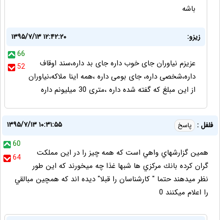
باشه
زیزو:
۱۳۹۵/۷/۱۳ ۱۲:۴۲:۲۰
66
عزیزم نیاوران جای خوب داره جای بد داره،سند اوقاف
52
داره،شخصی داره، جای بومی داره ،همه اینا ملاکه،نیاوران
از این مبلغ که گفته شده داره ،متری 30 میلیونم داره
۱۳۹۵/۷/۱۳ ۱۰:۳۱:۵۵
فلفل :
پاسخ
60
همين گزارشهاي واهي است كه همه چيز را در اين مملكت
64
گران كرده بانك مركزي ها شبها غذا چه ميخورند كه اين طور
نظر ميدهند حتما " كارشناسان را قبلا" ديده اند كه همچين مبالقي
را اعلام ميكنند 0