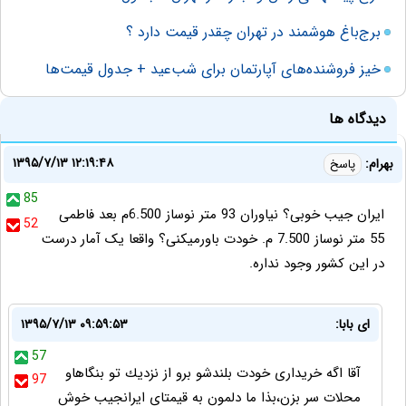
برج‌باغ هوشمند در تهران چقدر قیمت دارد ؟
خیز فروشنده‌های آپارتمان برای شب‌عید + جدول قیمت‌ها
دیدگاه ها
۱۳۹۵/۷/۱۳ ۱۲:۱۹:۴۸
بهرام:
پاسخ
85
ایران جیب خوبی؟ نیاوران 93 متر نوساز 6.500م بعد فاطمی
52
55 متر نوساز 7.500 م. خودت باورمیکنی؟ واقعا یک آمار درست
در این کشور وجود نداره.
اى بابا:
۱۳۹۵/۷/۱۳ ۰۹:۵۹:۵۳
57
آقا اگه خريدارى خودت بلندشو برو از نزديك تو بنگاهاو
97
محلات سر بزن،بذا ما دلمون به قيمتاى ايرانجيب خوش