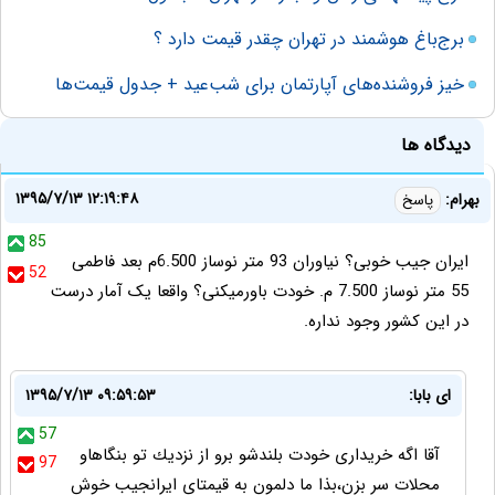
برج‌باغ هوشمند در تهران چقدر قیمت دارد ؟
خیز فروشنده‌های آپارتمان برای شب‌عید + جدول قیمت‌ها
دیدگاه ها
۱۳۹۵/۷/۱۳ ۱۲:۱۹:۴۸
بهرام:
پاسخ
85
ایران جیب خوبی؟ نیاوران 93 متر نوساز 6.500م بعد فاطمی
52
55 متر نوساز 7.500 م. خودت باورمیکنی؟ واقعا یک آمار درست
در این کشور وجود نداره.
اى بابا:
۱۳۹۵/۷/۱۳ ۰۹:۵۹:۵۳
57
آقا اگه خريدارى خودت بلندشو برو از نزديك تو بنگاهاو
97
محلات سر بزن،بذا ما دلمون به قيمتاى ايرانجيب خوش