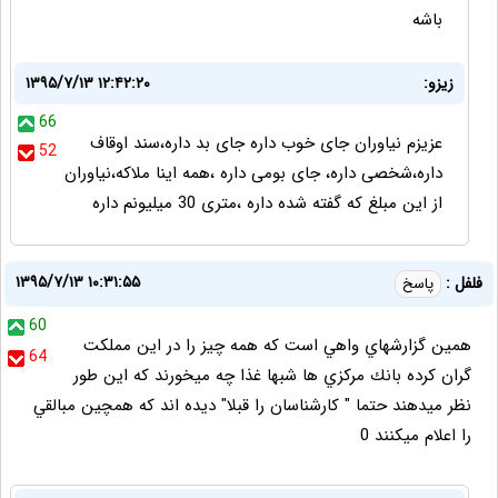
باشه
زیزو:
۱۳۹۵/۷/۱۳ ۱۲:۴۲:۲۰
66
عزیزم نیاوران جای خوب داره جای بد داره،سند اوقاف
52
داره،شخصی داره، جای بومی داره ،همه اینا ملاکه،نیاوران
از این مبلغ که گفته شده داره ،متری 30 میلیونم داره
۱۳۹۵/۷/۱۳ ۱۰:۳۱:۵۵
فلفل :
پاسخ
60
همين گزارشهاي واهي است كه همه چيز را در اين مملكت
64
گران كرده بانك مركزي ها شبها غذا چه ميخورند كه اين طور
نظر ميدهند حتما " كارشناسان را قبلا" ديده اند كه همچين مبالقي
را اعلام ميكنند 0