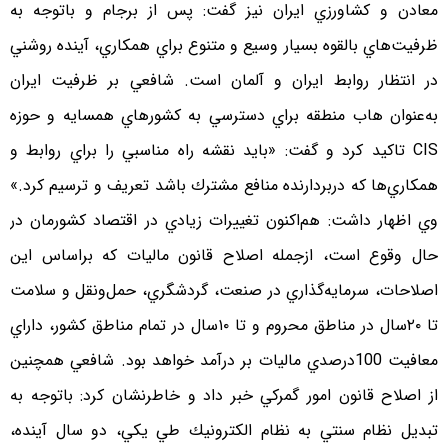
معادن و كشاورزي ايران نيز گفت: پس از برجام و باتوجه به
ظرفيت‌هاي بالقوه بسيار وسيع و متنوع براي همكاري، آينده روشني
در انتظار روابط ايران و آلمان است. شافعي بر ظرفيت ايران
به‌عنوان هاب منطقه براي دسترسي به كشورهاي همسايه و حوزه
CIS تاكيد كرد و گفت: «بايد نقشه راه مناسبي را براي روابط و
همكاري‌ها كه دربردارنده منافع مشترك باشد تعريف و ترسيم كرد.»
وي اظهار داشت: هم‌اكنون تغييرات زيادي در اقتصاد كشورمان در
حال وقوع است، ازجمله اصلاح قانون ماليات كه براساس اين
اصلاحات، سرمايه‌گذاري در صنعت، گردشگري، حمل‌ونقل و سلامت
تا ۲۰سال در مناطق محروم و تا ۱۰سال در تمام مناطق كشور، داراي
معافيت 100درصدي ماليات بر درآمد خواهد بود. شافعي همچنين
از اصلاح قانون امور گمركي خبر داد و خاطرنشان كرد: باتوجه به
تبديل نظام سنتي به نظام الكترونيك طي يكي، دو سال آينده،