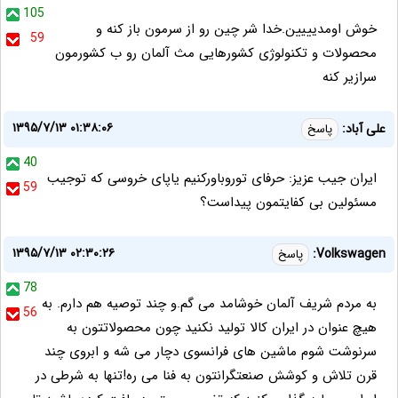
105
خوش اومدیییین.خدا شر چین رو از سرمون باز کنه و
59
محصولات و تکنولوژی کشورهایی مث آلمان رو ب کشورمون
سرازیر کنه
۱۳۹۵/۷/۱۳ ۰۱:۳۸:۰۶
على آباد:
پاسخ
40
ايران جيب عزيز: حرفاى توروباوركنيم ياپاى خروسى كه توجيب
59
مسئولين بى كفايتمون پيداست؟
۱۳۹۵/۷/۱۳ ۰۲:۳۰:۲۶
Volkswagen:
پاسخ
78
به مردم شریف آلمان خوشامد می گم.و چند توصیه هم دارم. به
56
هیچ عنوان در ایران کالا تولید نکنید چون محصولاتتون به
سرنوشت شوم ماشین های فرانسوی دچار می شه و ابروی چند
قرن تلاش و کوشش صنعتگرانتون به فنا می ره!تنها به شرطی در