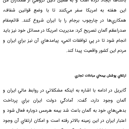
بانك‌ها ايجاد كرده است و به همين دليل گروهي از همكاران من
اين هفته به امريكا سفر مي‌كنند تا با وضع قوانين شفاف،
همكاري‌ها در چارچوب برجام را با ايران شروع كنند. قائم‌مقام
صدراعظم آلمان تصريح كرد: مديريت امريكا در مسائل خود نيز بايد
انجام شود تا در پي توافقات اتمي، پيامدهاي آن نيز براي ايران و
مردم اين كشور واقعيت پيدا كند.
ارتقاي پوشش بيمه‌اي مبادلات تجاري
گابريل در ادامه با اشاره به اينكه مشكلاتي در روابط مالي ايران و
آلمان وجود دارد، گفت: آمادگي دولت ايران براي پرداخت
بدهي‌هاي خود به آلمان باعث شد بيمه هرمس دوباره فعال شود و
اعتبار ايران در اين زمينه بالاتر رفته است و امكان ارتقاي آن وجود