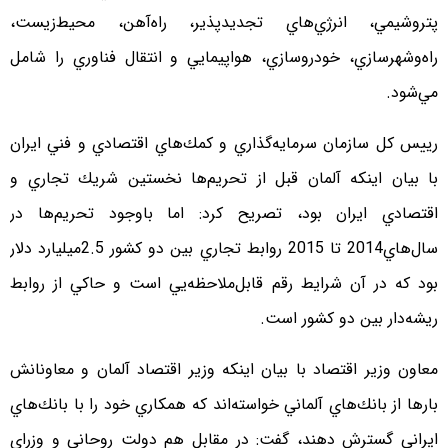
پتروشيمي، انرژي‌هاي تجديدپذير، راه‌آهن، محيط‌زيست،
راه‌وشهرسازي، خودروسازي، هواپيمايي و انتقال فناوري را شامل
مي‌شود.
رييس كل سازمان سرمايه‌گذاري و كمك‌هاي اقتصادي و فني ايران
با بيان اينكه آلمان قبل از تحريم‌ها نخستين شريك تجاري و
اقتصادي ايران بود، تصريح كرد: اما باوجود تحريم‌ها در
سال‌هاي2014 تا 2015 روابط تجاري بين دو كشور 2.5ميليارد دلار
بود كه در آن شرايط رقم قابل‌ملاحظه‌يي است و حاكي از روابط
ريشه‌دار بين دو كشور است.
معاون وزير اقتصاد با بيان اينكه وزير اقتصاد آلمان و معاونانش
بارها از بانك‌هاي آلماني خواسته‌اند كه همكاري خود را با بانك‌هاي
ايراني گسترش دهند، گفت: در مقابل هم دولت روحاني و وزراي