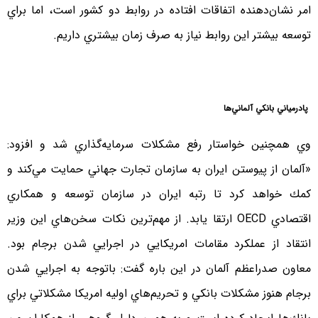
امر نشان‌دهنده اتفاقات افتاده در روابط دو كشور است، اما براي
توسعه بيشتر اين روابط نياز به صرف زمان بيشتري داريم.
پادرمياني بانكي آلماني‌ها
وي همچنين خواستار رفع مشكلات سرمايه‌گذاري شد و افزود:
«آلمان از پيوستن ايران به سازمان تجارت جهاني حمايت مي‌كند و
كمك خواهد كرد تا رتبه ايران در سازمان توسعه و همكاري
اقتصادي OECD ارتقا يابد. از مهم‌ترين نكات سخن‌هاي اين وزير
انتقاد از عملكرد مقامات امريكايي در اجرايي شدن برجام بود.
معاون صدراعظم آلمان در اين باره گفت: باتوجه به اجرايي شدن
برجام هنوز مشكلات بانكي و تحريم‌هاي اوليه امريكا مشكلاتي براي