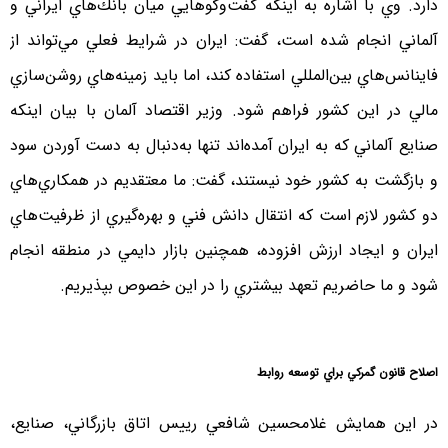
دارد. وي با اشاره به اينكه گفت‌وگوهايي ميان بانك‌هاي ايراني و
آلماني انجام شده است، گفت: ايران در شرايط فعلي مي‌تواند از
فاينانس‌هاي بين‌المللي استفاده كند، اما بايد زمينه‌هاي روشن‌سازي
مالي در اين كشور فراهم شود. وزير اقتصاد آلمان با بيان اينكه
صنايع آلماني كه به ايران آمده‌اند تنها به‌دنبال به دست آوردن سود
و بازگشت به كشور خود نيستند، گفت: ما معتقديم در همكاري‌هاي
دو كشور لازم است كه انتقال دانش فني و بهره‌گيري از ظرفيت‌هاي
ايران و ايجاد ارزش افزوده، همچنين بازار دايمي در منطقه انجام
شود و ما حاضريم تعهد بيشتري را در اين خصوص بپذيريم.
اصلاح قانون گمركي براي توسعه روابط
در اين همايش غلامحسين شافعي رييس اتاق بازرگاني، صنايع،