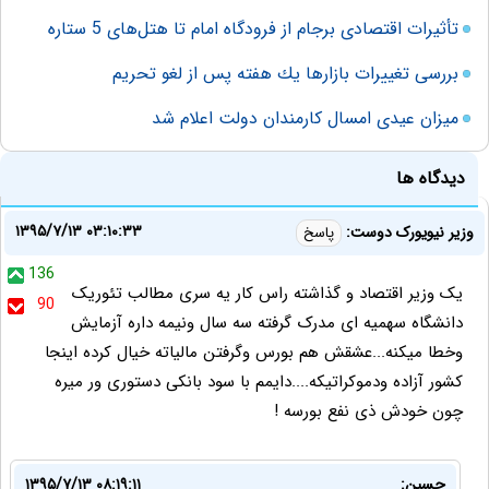
تأثیرات اقتصادی برجام از فرودگاه امام تا هتل‌های 5 ستاره
بررسی تغييرات بازارها يك هفته پس از لغو تحريم
میزان عیدی امسال کارمندان دولت اعلام شد
دیدگاه ها
۱۳۹۵/۷/۱۳ ۰۳:۱۰:۳۳
وزیر نیویورک دوست:
پاسخ
136
یک وزیر اقتصاد و گذاشته راس کار یه سری مطالب تئوریک
90
دانشگاه سهمیه ای مدرک گرفته سه سال ونیمه داره آزمایش
وخطا میکنه...عشقش هم بورس وگرفتن مالیاته خیال کرده اینجا
کشور آزاده ودموکراتیکه....دایمم با سود بانکی دستوری ور میره
چون خودش ذی نفع بورسه !
حسین:
۱۳۹۵/۷/۱۳ ۰۸:۱۹:۱۱