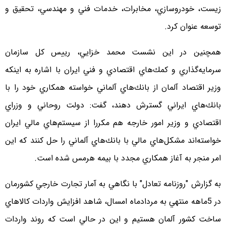
زيست، خودروسازي، مخابرات، خدمات فني و مهندسي، تحقيق و
توسعه عنوان كرد.
همچنين در اين نشست محمد خزايي، رييس كل سازمان
سرمايه‌گذاري و كمك‌هاي اقتصادي و فني ايران با اشاره به اينكه
وزير اقتصاد آلمان از بانك‌هاي آلماني خواسته‌ همكاري خود را با
بانك‌هاي ايراني گسترش دهند، گفت: دولت روحاني و وزراي
اقتصادي و وزير امور خارجه هم مكررا از سيستم‌هاي مالي ايران
خواسته‌اند مشكل‌هاي مالي با بانك‌هاي آلماني را حل كنند كه اين
امر منجر به آغاز همكاري مجدد با بيمه هرمس شده است.
به گزارش "روزنامه تعادل" با نگاهي به آمار تجارت خارجي كشورمان
در 5ماهه منتهي به مردادماه امسال، شاهد افزايش واردات كالاهاي
ساخت كشور آلمان هستيم و اين در حالي است كه روند واردات