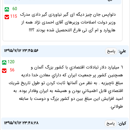
60
دلواپس جان چیز دیگه ای گیر نیاوردی گیر دادی مدرک
115
وزیر دولت اصلاحات وزیرهای آقای احمدی نژاد همه از
هاروارد و ام آی تی فارغ التحصیل شده بودند ؟!!!
۱۳۹۵/۷/۱۲ ۲۳:۴۵:۵۶
علي:
پاسخ
120
٦ ميليارد دلار تبادلات اقتصادي با كشور بزرگ آلمان و
56
همچنين كشور پر جمعيت ايران كه داراي معادن خدا داديه
مبلغ ناچيزيه . به نظر من آلمانها ثابت كردن تو طول تاريخ شريك
اقتصادي قابل اطميناني بودن و هميشه به ايران وفادار بوده. به
اميد افزايش اين مبلغ بين دو كشور بزرگ و دوست با سابقه
طولاني.
۱۳۹۵/۷/۱۲ ۲۳:۴۸:۲۸
کیان:
پاسخ