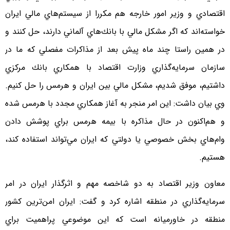
اقتصادي و وزير امور خارجه هم مكررا از سيستم‌هاي مالي ايران
خواسته‌اند كه اگر مشكل مالي با بانك‌هاي آلماني دارند، حل كنند و
در همين راستا چند ماه پيش بعد از مذاكرات مفصلي كه ما در
سازمان سرمايه‌گذاري وزارت اقتصاد با همكاري بانك مركزي
داشتيم، موفق شديم، مشكل مالي بين ايران و هرمس را حل كنيم.
وي بيان داشت: اين امر منجر به آغاز همكاري مجدد با هرمس شده
و هم‌اكنون در حال مذاكره با بيمه هرمس براي پوشش دادن
وام‌هاي بخش خصوصي يا دولتي كه ايران مي‌تواند استفاده كند،
هستيم.
معاون وزير اقتصاد به دو شاخصه مهم و اثرگذار ايران در امر
سرمايه‌گذاري در منطقه اشاره كرد و گفت: ايران امن‌ترين كشور
منطقه در خاورميانه است كه اين موضوعي پراهميت براي