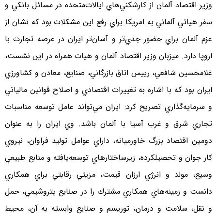
وزير اقتصاد آلمان از كارشكني‌هاي ايالات‌متحده در مسائل بانكي و
سفر هياتي آلماني به امريكا براي رفع اين مشكلات بود كه نشان از
عزم آلمان براي حضور جدي‌تر و آسان‌تر ايران در عرصه تجارت با
اروپا دارد. ميزبان وزير اقتصاد آلمان و هيات همراه در اين نشست،
غلامحسين شافعي، رييس اتاق بازرگاني، صنايع، معادن و كشاورزي
ايران بود كه با اشاره به تغييرات اقتصادي و اصلاح قوانين مالياتي
و سرمايه‌گذاري تصريح كرد: ايران مي‌تواند عامل توسعه مناسبات
تجاري شرق و غرب آسيا با آلمان باشد. وي ايران را به عنوان
دومين اقتصاد بزرگ خاورميانه، داراي عوامل توليد فراوان، نيروي
كار جوان و تحصيلكرده، زيرساختارهاي توسعه‌يافته و منابع طبيعي
وسيع، مولد و انرژي ارزان قيمت، مزيتي رقابتي براي همكاري
دانست و زمينه‌هاي همكاري مشترك را در صنايع پتروشيمي، حمل
و نقل، سلامت و درمان، توريسم و صنايع وابسته به آن، محيط