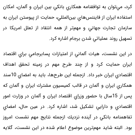
كرد، مي‌توان به توافقنامه همكاري بانكي بين ايران و آلمان، امكان
استفاده ايران از فايننس‌هاي بين‌المللي، حمايت از پيوستن ايران به
سازمان تجارت جهاني و مهم‌تر از همه انتقاد از تعلل امريكا در
تسهيل روند عملياتي شدن برجام اشاره كرد.
در اين نشست، هيات آلماني از امتيازات پسابرجامي براي اقتصاد
ايران حمايت كرد و از چند طرح مهم در زمينه تحقق اهداف
اقتصادي ايران خبر داد. ازجمله اين طرح‌ها، بايد به امضاي 10سند
همكاري ايران و آلمان در قالب كميسيون مشترك ايران و آلمان كه
پس از 15سال با حضور وزراي اقتصاد ايران و آلمان در وزارت امور
اقتصادي و دارايي تشكيل شد، اشاره كرد. در عين حال، امضاي
تفاهمنامه بانكي در آينده نزديك ازجمله نتايج مهم نشست امروز
بود. البته شايد مهم‌ترين موضوع اعلام شده در اين نشست، گلايه