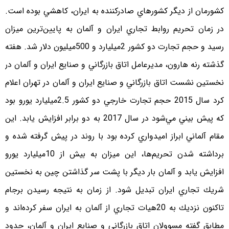
كشورمان از ديگر كشورهاي صادركننده به ايران، كاهشي بوده است.
در زمان تحريم روابط تجاري ايران و آلمان به پايين‌ترين ميزان
رسيد و حجم تجارت دو كشور 2ميليارد و 500ميليون دلار شد. هفته
گذشته رنه هارون، مديرعامل اتاق بازرگاني و صنايع ايران و آلمان در
نخستين نشست اتاق بازرگاني و صنايع ايران و آلمان در تهران اعلام
كرد سال 2015 حجم تجارت خارجي دو كشور 2.5ميليارد يورو بود
كه پيش بيني مي‌شود در سال 2017 به دو برابر افزايش يابد. اين
مقام آلماني ابراز اميدواري كرده بود با روند در پيش گرفته شده و
برداشته شدن تحريم‌ها، اين ميزان به بيش از 10ميليارد يورو
افزايش يابد و آلمان بار ديگر با پشت سر گذاشتن چين به نخستين
شريك تجاري ايران تبديل شود. از زمان به نتيجه رسيدن برجام
تاكنون نزديك به 20هيات تجاري از آلمان به ايران سفر كرده‌اند و
مطابق گفته مسوولان اتاق بازرگاني و صنايع ايران و آلمان، حدود