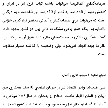
سرمايه‌گذاري آلماني‌ها مي‌تواند باشد؛ ثبات نرخ ارز در ايران و
كاهش تورم از 45درصد به كمتر از 10درصد نيز شاخصه مهم ديگري
است كه مي‌تواند براي سرمايه‌گذاران آلماني مدنظر قرار گيرد. خزايي
بااشاره به اينكه هنوز برخي مشكلات مالي بين دو كشور وجود دارد،
گفت: همكاري‌ بانكي با سيستم‌هاي مالي دنيا هنوز آن طور كه مورد
نظر ما بوده انجام نمي‌شود، ولي وضعيت با گذشته بسيار متفاوت
است.
احياي تجارت 6 ميليارد دلاري با آلمان
علي طيب‌نيا وزير اقتصاد نيز در جريان امضاي 10سند همكاري بين
ايران و آلمان اظهار داشت: سطح روابط‌مان در سال۲۰۰۸ ميلادي با
آلمان‌ تا 6ميليارد دلار نيز رسيده بود و باعث شد‌ اين كشور‌ تبديل به