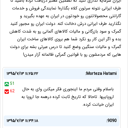
ایران سرمایه گذاری کنید که تضمین معتبر دریافت کرده باشید تا
طرف ایرانی نتونه سرتون کلاه بگذاره! نمایندگی فروش و خدمات
گارانتی محصولاتتون رو خودتون در ایران به عهده بگیرید و
نگذارید طرف ایرانی درش دخالت کنه. دولت ایران رو مجبور کنید
گمرک و سود بازرگانی و مالیات کالاهای آلمانی رو به شدت کاهش
بده و اگر این کار رو نکرد شما هم بروی کالاهای ساخت ایران
گمرک و مالیات سنگین وضع کنید تا درس عبرتی بشه برای دولت
هایی که مردمشون رو با قوانین گمرکی ظالمانه آزار میدن!
۱۳۹۵/۷/۱۳ ۱۱:۲۵:۲۲
Morteza Hatami:
51
باسلام وقتی مردم ما اینجوری فکر میکنن وای به حال
62
اروپاییها. تاحالا که تاریخ ثابت کرده درهمه جا اروپا به
ایران خیانت کرده.
۱۳۹۵/۷/۱۳ ۱۱:۳۴:۱۸
9090: