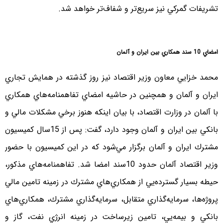
تشريفات گمركي نيز سريع‌تر و شفاف‌تر خواهد شد.
امضاي 10 سند همكاري بين ايران و آلمان
محمد خزايي معاون وزير اقتصاد نيز روز گذشته در همايش تجاري
ايران و آلمان و همچنين در حاشيه امضاي تفاهمنامه‌هاي همكاري
با آلمان در وزارت اقتصاد، با بيان اينكه هنوز برخي مشكلات مالي و
بانكي بين ايران و آلمان وجود دارد، گفت: پس از 15سال كميسيون
مشترك ايران و آلمان برگزار مي‌شود كه در اين كميسيون با حضور
وزير اقتصاد آلمان حدود 10سند امضا شد. تفاهمنامه‌هاي مذكور،
حيطه بسيار گسترده‌يي از همكاري‌هاي مشترك در زمينه تامين مالي
پروژه‌ها، سرمايه‌گذاري متقابل، سرمايه‌گذاري مشترك، همكاري‌هاي
بانكي و بيمه‌يي، تامين زيرساخت در زمينه انرژي نفت، گاز و