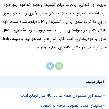
شريك اول تجاري ايران در ميان كشورهاي عضو اتحاديه اروپا شود.
وزير اقتصاد تصريح كرد: حال كه شرايط از‌سرگيري روابط دو كشور،
در پي مذاكرات موفق ايران با كشورهاي 1+5 فراهم شده است، بايد
تلاش كنيم در حوزه‌هاي مورد تفاهم چون سرمايه‌گذاري، انتقال
فناوري، خودروسازي، نفت، گاز، انرژي‌هاي نو، هواپيما و بهبود روابط
مالي و بانكي دو كشور، گام‌هاي عملي‌ برداريم.
اخبار مرتبط
قسط اول مشمولان سهام عدالت 40 هزار تومان است
پیام‌های مثبت تصویب برجام به اقتصاد