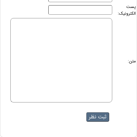
پست
الکترونیک:
متن: