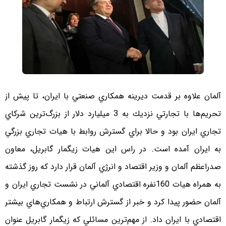
آلمان علاوه بر قدمت ديرينه همكاري صنعتي با ايران، تا پيش از
تحريم‌ها با تجارتي نزديك به 3 ميليارد دلار از بزرگ‌ترين شركاي
تجاري ايران بود و حالا براي گسترش روابط با هيات تجاري بزرگي
به ايران آمده است. در راس اين هيات زيگمار گابريل، معاون
صدراعظم آلمان و وزير اقتصاد و انرژي آلمان قرار دارد كه روز گذشته
به همراه هيات 160نفره اقتصادي آلماني در نشست تجاري ايران و
آلمان حضور پيدا كرد و خبر از گسترش ارتباط و همكاري‌هاي بيشتر
اقتصادي با ايران داد. از مهم‌ترين مسائلي كه زيگمار گابريل عنوان