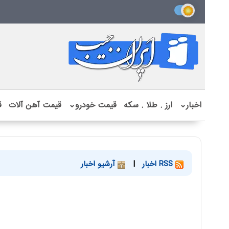
اخبار
⌄
ارز . طلا . سکه
قیمت خودرو
⌄
قیمت آهن آلات
ق
RSS اخبار
|
آرشیو اخبار