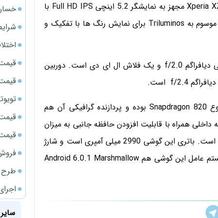
اما در مدل عرضه شده در آمریکا این حسگر وجود ندارد. Xperia XZ مجهز به نمایشگر 5.2 اینچی Full HD IPS با
خسارت
دقت 1920 در 1080 است و در آن از فناوری خاص سونی موسوم به Triluminos برای نمایش رنگ ها با تفکیک و
شرایط
اختلا
قیمت سک
دوربین پشتی این گوشی از نوع 23 مگاپیکسلی با گشادگی دیافراگم f/2.0 و یک فلاش ال ای دی است. دوربین
قیمت ج
تویوتا bZ5 برای نخستین بار وارد بازار ای
پردازنده چهارهسته ای این گوشی ساخت کوالکوم و از نوع Snapdragon 820 بوده و پردازنده گرافیکی آن هم
قیمت سک
بایت رم و 32 گیگابایت حافظه داخلی همراه با قابلیت افزودن حافظه جانبی به میزان
قیمت سکه
حداکثر 256 گیگابایت از جمله دیگر قابلیت‌های این گوشی است. باتری این گوشی 2990 میلی آمپری است و شارژ
فروش فور
سریع آن به علت استفاده از پرت USB-C ممکن است. سیستم عامل این گوشی هم Android 6.0.1 Marshmallow
طرح ج
اجرای
سایر 