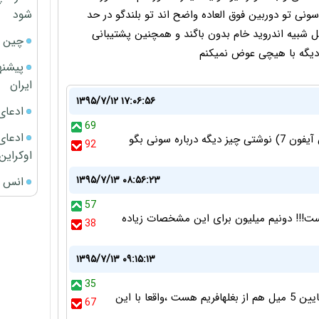
شود
ین ساعت کار میکنه ماله ۲۲ ساله پیشه سونی تو دوربین فوق العاده واضح اند تو بلندگو در حد
یل شبیه اندروید خام بدون باگند و همچنین پشتیبانی
چین ا
 دیگه با هیچی عوض نمیکنم
پیشنه
ایران
۱۳۹۵/۷/۱۲ ۱۷:۰۶:۵۶
ادعای
69
ادعای 
ره سونی بگو
92
اوکراین
۱۳۹۵/۷/۱۳ ۰۸:۵۶:۲۳
انس ج
57
ت!!! دونیم میلیون برای این مشخصات زیاده
38
۱۳۹۵/۷/۱۳ ۰۹:۱۵:۱۳
35
نصف گوشی فریم هست، 2 سانت از بالا 2 سانت از پایین 5 میل هم از بغلهافریم هست ،واقعا با این
67