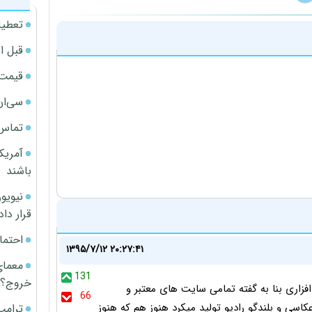
تعطیل
قبل ا
قیمت آپار
سی‌ان
تماس 
آمریک
باشند
قرار داد
احتما
۱۳۹۵/۷/۱۲ ۲۰:۲۷:۴۱
معمای
131
خروج؟
زاری بنا به گفته تمامی سایت های معتبر و
66
ی و بلندگو رادیو تولید میکرد هنوز هم که هنوز
ترامپ