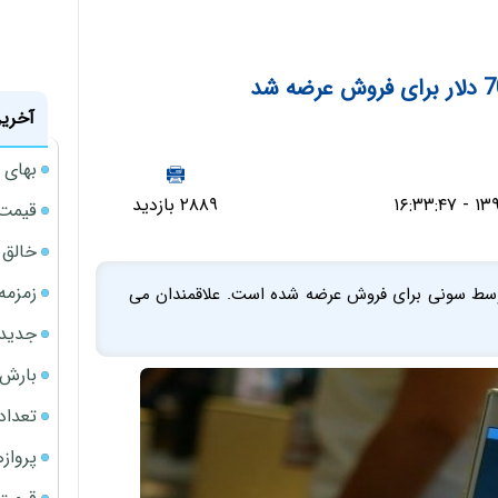
آخرین
بهای 
۲۸۸۹ بازدید
قیمت نف
خالق ChatGPT زیر ذره‌بین وزارت دادگستری آمر
زمزمه
Xper بعد از مدل کوچک تر Xperia X Compact توسط سونی برای فروش عرضه شده است. علاقمندان می
جدیدتر
بارش‌ه
تعداد
پروازهای 