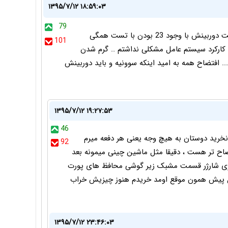
۱۳۹۵/۷/۱۲ ۱۸:۵۹:۰۳
79
به عنوان کسی که z1 دارم اصلا از سونی راضی نیستم.. کیفیت دوربینش با وجود 23 بودن با تست همگی
101
 کارکرد سیستم عامل مشکلی نداشتم .. گرم شدن
 افتضاح همه به امید اینکه سوونیه و باید دوربینش
۱۳۹۵/۷/۱۲ ۱۹:۲۷:۵۳
46
ه هیچ وجه سونی نخرید دوستان به هیچ وجه یعنی هر دفعه میرم
92
تضاح تر هست ، دقیقا مثل ماشین چینی میمونه بعد
ی شارژر قسمت مشبک زیر گوشی محافظ های پورت
|| N97 دارم مال خیلی سال پیش همون موقع اومد خریدم هنوز چیزیش خراب
۱۳۹۵/۷/۱۲ ۲۳:۴۶:۰۳