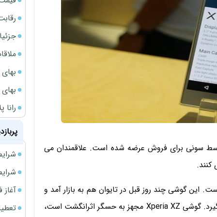
قیمت سکه
رقابت
جزئیا
ملاقات 
بهای 
بهای 
رانا پ
پربازد
Xpe بعد از مدل کوچک تر Xperia X Compact توسط سونی برای فروش عرضه شده است. علاقمندان می
شرایط فروش 
شرایط فرو
. این گوشی چند روز قبل در تایوان هم به بازار آمد و
آغاز فروش فوری 
به تدریج در دیگر کشورهای جهان هم در دسترس قرار می گیرد. گوشی Xperia XZ مجهز به حسگر اثرانگشت است،
تعطیلی ادا