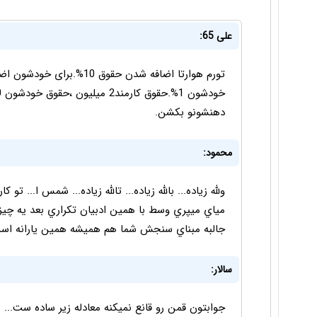
علی 65:
دهنشونو بکشن.
محمود:
ولله زیاده... بالله زیاده... تالله زیاده... شمس ا... 
مياي ميپري وسط با همين ادبيان تكراري بعد يه چيزي و
جالبه مبناي سنجش شما هم هميشه همين يارانه است!!
سالار:
جوابتون قمن رو قانع نمیکنه معادله زیر ساده ست..