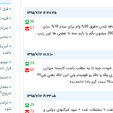
قبل ا
۱۳۹۵/۷/۱۲ ۱۶:۳۸:۳۵
قیمت آپار
98
تورم هوارتا اضافه شدن حقوق 10%.برای خودشون اضافه شدن حقوق 30%.وام برای مردم 18% ،برای
سی‌ان
57
خودشون 1%.حقوق کارمند2 میلیون ،حقوق خودشون 200 میلیون.بگم یا بازم بسه تا بعضی ها اون زیپ
تماس 
آمریک
باشند
۱۳۹۵/۷/۱۲ ۱۸:۱۱:۱۰
59
قرار داد
تو كار خودت چيه تا يه مطلب راجب كارمندا ميزارن
60
لله و بالله رو فهميدم ولي اين تالله يعني چي!!!!
احتما
! دمت گرم دادا ادامه بده
معمای
خروج؟
۱۳۹۵/۷/۱۲ ۱۹:۳۴:۰۵
ترامپ
29
شود
. نفت + مشتقات نفت + سود شرکتهای دولتی و
73