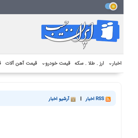
اخبار
⌄
ارز . طلا . سکه
قیمت خودرو
⌄
قیمت آهن آلات
ق
RSS اخبار
|
آرشیو اخبار