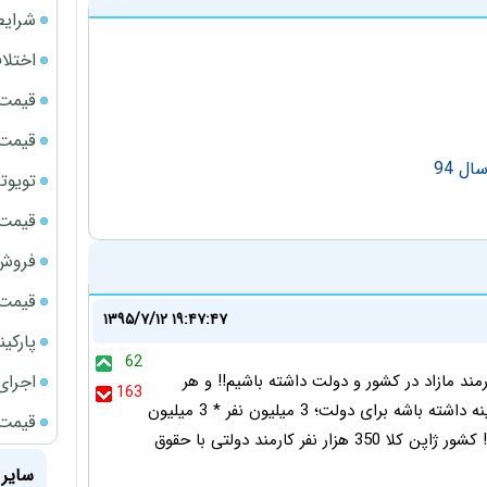
شرایط
اختلا
قیمت سک
قیمت سک
ل 94
تویوتا bZ5 برای نخستین بار وارد بازار ای
قیمت سک
فروش فور
قیمت ج
۱۳۹۵/۷/۱۲ ۱۹:۴۷:۴۷
پارکی
62
اجرای
یاده... تالله زیاده... فرض کنید 3 میلیون کارمند مازاد در کشور و دولت داشته باشیم!! و هر
163
کارمند ماهی 3 تومن میانگین حقوق و مزایا و بیمه و ... هزینه داشته باشه برای دولت؛ 3 میلیون نفر * 3 میلیون
قیمت سک
تومان * 12 = 110 هزار میلیارد تومن = 4 سال یارانه کشور!!! کشور ژاپن کلا 350 هزار نفر کارمند دولتی با حقوق
سایر 