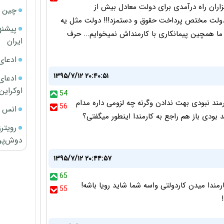
زاران راه درآمدی برای دولت معادل بیش از
چین ا
 از 70 درصد هزینه های دولت مختص پرداخت حقوق و دستمزد!!! دولت مثل یه
پیشنه
صد هزینه سربار داره ما همچین پیمانکاری با کارمنداش نمیخوایم... حرف
ایران
ادعای
۱۳۹۵/۷/۱۲ ۲۰:۴۰:۵۱
ادعای 
اوکراین
54
ند نبودی بهت ندادن وگرنه چه لزومی داره مدام
56
انس ج
بودی باز هم راجع به کارمندا اینطور میگفتی؟
رویتر
دوش‌پرت
۱۳۹۵/۷/۱۲ ۲۰:۴۴:۵۷
65
ندا میدن کاردولتی واسه شما شاید رویا باشه!
55