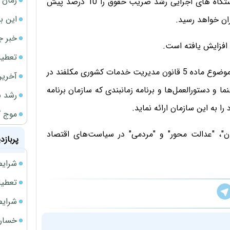
زمان ش
در بخش ضوابط مالی بخشنامه بودجه 96 قید شده که دستگاه های اجرایی رشد ضریب حقوق را 10 درصد پیش
این ب
ان خواهد رسید.
خبر ج
تعطیلی نخس
در متن این بخشنامه آمده است: کلیه دستگاه‌های اجرایی موضوع ماده 5 قانون مدیریت خدمات کشوری مکلفند در
آخرین
 دستورالعمل‌ها و برنامه زمانبندی که سازمان برنامه
رشد س
را به این سازمان ارائه نماید.
موج گ
یان"، "عدالت محور" و "مردمی" در سیاست‌های اقتصاد
پربازد
شرایط فروش 
تعطیلی ادا
شرایط فرو
خسارت