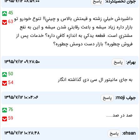
۱۳۹۵/۷/۱۲ ۰۸:۵۹:۰۰
جوان تحصيلكرده:
پاسخ
45
داشبردش خيلي زشته و قيمتش بالاس و چيني!! تنوع خودرو تو
63
بازار داره زياد ميشه و باعث رقابتي شدن ميشه و اين به نفع
مشتري است. قطعه يدكي به اندازه كافي داره؟ خدمات پس از
فروش چطوره؟ بازار دست دومش چطوره؟
۱۳۹۵/۷/۱۲ ۰۹:۲۸:۵۰
بهرام:
پاسخ
50
به جای مانیتور ال سی دی گذاشته انگار
54
۱۳۹۵/۷/۱۲ ۱۰:۰۴:۰۶
جواب moji:
پاسخ
76
صد در صد.....
59
۱۳۹۵/۷/۱۲ ۱۰:۲۸:۴۸
ehsan:
پاسخ