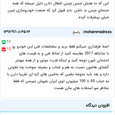
این که ما همش جنس چینی اشغال دادن دلیل نمیشه که همه
جنسای چینی بد باشن .بابد قبول کرد که صنعت خودروسازی چین
خیلی پیشرفت کرده.
۱۳۹۶/۹/۱ ۰۱:۳۵:۲۶
mohammadreza:
پاسخ
10
اصلا طرفداری نمیکنم فقط برید و مشخصات فنی این خودرو رو
12
با سانتافه 2017 مقایسه کنید از لحاظ فنی و به قیمت های
احتمالی شون توجه کنید و اینکه فدرت موتور و از همه مهمتر
گشتاور هاشون نسبت به هم و شتاب و مصرف سوخت چه تفاوتی
داره و بعد باید متوجه بشین که ماشین های کره ای تقریبا دارن با
یه حباب 60 تا 100 میلیونی توی ایران بفروش میرسن که فقط
بخاطر سو استفاده های مالی هست.
افزودن دیدگاه