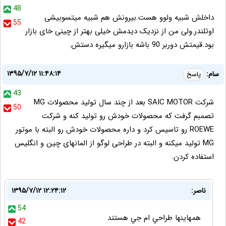
48
داخلش شبیه ولوو هست.بیرونش هم شبیه میتسوبیشی
55
اوتلندر.ولی من از نزدیک دیدمش خیلی بهتر از چینی خای بازار
بود.قیمتش دوربر 90 باشه بازارو میگیره دستش.
۱۳۹۵/۷/۱۲ ۱۱:۴۸:۱۴
سام:
پاسخ
43
شرکت SAIC MOTOR بعد از چند سال تولید محصولات MG
50
تصمبم گرفت که محصولات خودش رو تولید کنه و شرکت
ROEWE رو تاسیس کرد و داره محصولات خودش رو البته با موتور
MG تولید میکنه و البته در طراحی لوگو از المانهای چین و انگلیس
استفاده کردن.
ناصر:
۱۳۹۵/۷/۱۲ ۱۲:۲۴:۱۲
54
همهاينها طراحي ام جي هستند
42