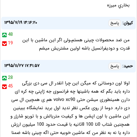
بخاري ميرزه
۱۳۹۵/۷/۱۹ ۱۴:۱۶:۲۰
کیوان:
پاسخ
48
من ضد محصولات چینی هستم،ولی اگر این ماشین با این
19
قدرت و دودیفرانسیل باشه اولین مشتریش میشم
۱۳۹۵/۱۱/۲۷ ۱۷:۴۱:۵۷
حمید:
پاسخ
28
اولا اون دوستانی که میگن این چرا انقدر ال سی دی بزرگی
45
داره باید بگم که همه باشینها چه فرانسوی جه ژاپنی چه کره ای
دارن همینطوری میشن حتی volvo xc90 هم ی همچین ال سی
دی داره. دوما از روی عکس نظر ندید اول برید نمایشگاه ببینین
این ماشین با اون اپشن ها و کیفیت متریالش و با توربو شارژر و
همچنین شتاب 0تا 100 8ثانیه با قیمت حدود 100 میلیون ارزش
داره یا نه به نظر من که ماشین خوبیه حتی اگه چینی باشه ضمنا