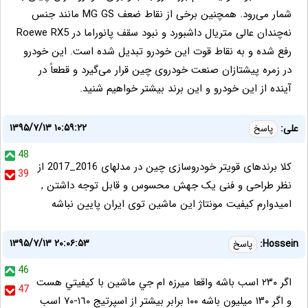
شمار می‌رود. همچنین برخی از نقاط ضعف MG GS مانند جنس
نه‌چندان عالی متریال داشبورد و نبود سقف پانوراما در Roewe RX5
رفع شده و به نقاط قوت این خودرو تبدیل شده است. این خودرو
در زمره پیشتازان صنعت خودروی چین قرار می‌گیرد و قطعاً در
آینده از این خودرو و این برند بیشتر خواهیم شنید.
۱۳۹۵/۷/۱۳ ۱۰:۵۹:۲۲
علی:
پاسخ
48
کلا برندهای قویتر خودروسازی چین در مدلهای 2016_2017 از
39
نظر طراحی و فنی یک جهش محسوس و قابل توجه داشتن ,
امیدوارم کیفیت مونتاژ این ماشین توی ایران پایین نباشه
۱۳۹۵/۷/۱۳ ۲۰:۰۶:۵۳
Hossein:
پاسخ
46
اگر ٢٣٠ اسب باشه واقعا ميرزه ام جي ماشين با كيفيتي هست
47
و اگر ١٣٠ ميليون باشه ١٠٠ برابر بيشتر از اسپرتيج ١٦٠-٧٠ اسب