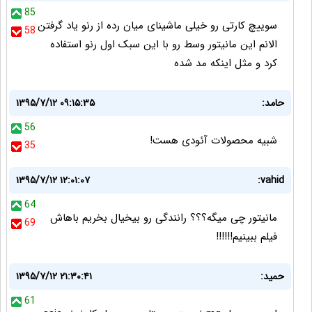
85
سوییچ کارتی رو خیلی ماشینای میان رده از رنو یاد گرفتن
58
الانم این مانیتور وسط رو با این سبک اول رنو استفاده
کرد و مثل اینکه مد شده
حامد:
۱۳۹۵/۷/۱۲ ۰۹:۱۵:۳۵
56
شبیه محصولات آئودی هست!
35
۱۳۹۵/۷/۱۲ ۱۲:۰۱:۰۷
vahid:
64
مانیتور چی میگه؟؟؟ رانندگی رو بیخیال بخریم باهاش
69
فیلم ببینیم!!!!!!
حمید:
۱۳۹۵/۷/۱۲ ۲۱:۳۰:۴۱
61