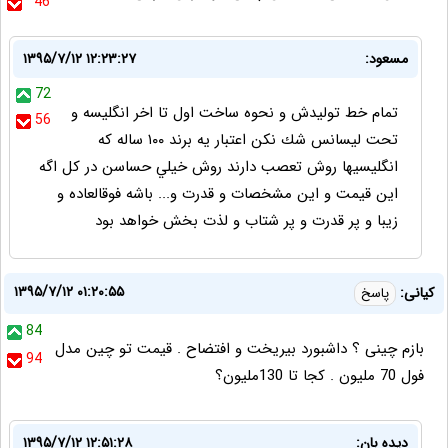
46
مسعود:
۱۳۹۵/۷/۱۲ ۱۲:۲۳:۲۷
72
تمام خط توليدش و نحوه ساخت اول تا اخر انگليسه و
56
تحت ليسانس شك نكن اعتبار يه برند ١٠٠ ساله كه
انگليسيها روش تعصب دارند روش خيلي حساسن در كل اگه
اين قيمت و اين مشخصات و قدرت و... باشه فوقالعاده و
زيبا و پر قدرت و پر شتاب و لذت بخش خواهد بود
۱۳۹۵/۷/۱۲ ۰۱:۲۰:۵۵
کیانی:
پاسخ
84
بازم چینی ؟ داشبورد بیریخت و افتضاح . قیمت تو چین مدل
94
فول 70 ملیون . کجا تا 130ملیون؟
دیده بان:
۱۳۹۵/۷/۱۲ ۱۲:۵۱:۲۸