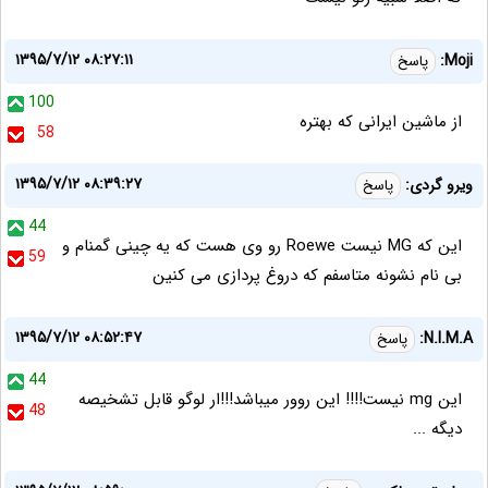
۱۳۹۵/۷/۱۲ ۰۸:۲۷:۱۱
Moji:
پاسخ
100
از ماشین ایرانی که بهتره
58
۱۳۹۵/۷/۱۲ ۰۸:۳۹:۲۷
ویرو گردی:
پاسخ
44
این که MG نیست Roewe رو وی هست که یه چینی گمنام و
59
بی نام نشونه متاسفم که دروغ پردازی می کنین
۱۳۹۵/۷/۱۲ ۰۸:۵۲:۴۷
N.I.M.A:
پاسخ
44
این mg نیست!!!! این روور میباشد!!!ار لوگو قابل تشخیصه
48
دیگه ...