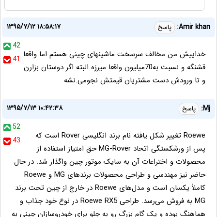
۱۳۹۵/۷/۱۲ ۱۸:۵۸:۱۷
Amir khan:
پاسخ
42
خداییش من مخالف سرسخت ماشینهای چینی هستم اما واقعا
41
قشنگه و نسبت به70میلیون واقعا میرزه البته اگر دوستان بزارن
و تا ورودش دست مشتریان قیمتش نجومی.نشه
۱۳۹۵/۷/۱۳ ۱۰:۴۲:۳۸
Mj:
پاسخ
52
Roewe تغییر شکل یافته نام برند انگلیسی Rover است که
43
پس از ورشکستگی اتحاد MG-Rover حق امتیاز استفاده از
محصولات و اختراعات آن به سایک موتور چین واگذار شد. در حال
حاضر نیز مهندسی و طراحی محصولات برندهای MG و Roewe
کاملاً یکسان است و مدل‌های Roewe در خارج از چین تحت برند
MG به فروش می‌رسد. طراحی Roewe RX5 در نوع خود جذاب و
هماهنگ بوده و یک گام بزرگ رو به جلو برای خودروسازان چینی به