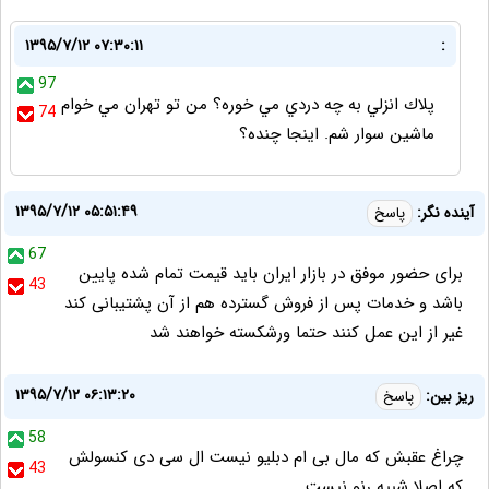
۱۳۹۵/۷/۱۲ ۰۷:۳۰:۱۱
:
97
پلاك انزلي به چه دردي مي خوره؟ من تو تهران مي خوام
74
ماشين سوار شم. اينجا چنده؟
۱۳۹۵/۷/۱۲ ۰۵:۵۱:۴۹
آینده نگر:
پاسخ
67
برای حضور موفق در بازار ایران باید قیمت تمام شده پایین
43
باشد و خدمات پس از فروش گسترده هم از آن پشتیبانی کند
غیر از این عمل کنند حتما ورشکسته خواهند شد
۱۳۹۵/۷/۱۲ ۰۶:۱۳:۲۰
ریز بین:
پاسخ
58
چراغ عقبش که مال بی ام دبلیو نیست ال سی دی کنسولش
43
که اصلا شبیه رنو نیست