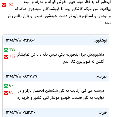
اینطور که به نظر میاد خیلی خوش قیافه و مدرنه و البته
62
پرقدرت من میگم کاشکی بیاد تا فروشندگان سودجوی سانتافه
و توسان و امثالهم بازارو تو دست خودشون نبینن و بازار رقابتی تر
بشه!!!
اوشگون:
۱۳۹۵/۷/۱۲ ۰۲:۴۸:۰۹
138
داشبوردش چرا اينجوريه يكي نيس بگه داداش نمايشگر
132
گفتن نه تلويزيون 32 اينچ
بهزاد.م:
۱۳۹۵/۷/۱۲ ۰۸:۳۷:۳۷
67
درست می گی. رقابت به نفع شکستن انحصار بازار و در
65
نهایت به نفع صنعت خودرو مونتاژ کنی کشور و خریداره
فرزاد:
۱۳۹۵/۷/۱۲ ۰۹:۱۴:۳۰