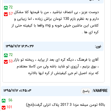
72
دوست عزیز ، بی انصاف نباشید ، من با قیمتها کلا مشکل
57
دارم و به نظرم بازم 130 تومان براش زیاده ، اما زیبایی و
کلاس این ماشین خیلی خوبه و mg واقعا با کیفیته حتی از
کره ای ها .
نون:
۱۳۹۵/۷/۱۲ ۱۶:۳۰:۳۶
72
آقای با فرهنگ ، دیگه کره ای بعد از پراید ، ریخته تو بازار
53
، بوق بزنیم ، آرزوی تو شاید باشه ولی من کاملا معتقدم
که برند اصیل ام جی کیفیتش از کره ایها بالاتره
۱۳۹۵/۷/۱۲ ۰۱:۴۵:۰۳
VAMPIRE:
پاسخ
56
با60 تومن میشه مزدا 3 2017 پلاک انزلی گرفت(خخ)
101