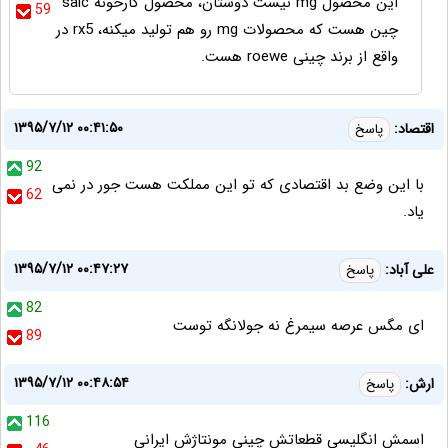
این محصول mg نیست دوستان، محصول کارخونه saic
59
چین هست که محصولات mg رو هم تولید میکنه، rx5 در
واقع از برند چینی roewe هست.
۱۳۹۵/۷/۱۲ ۰۰:۴۱:۵۰
اقتصاد:
پاسخ
92
با این وضع بد اقتصادی که تو این مملکت هست جور در نمی
62
یاد.
۱۳۹۵/۷/۱۲ ۰۰:۴۷:۲۷
على آباد:
پاسخ
82
اى مگس عرصه سيمرغ نه جولانگه توست
89
۱۳۹۵/۷/۱۲ ۰۰:۴۸:۵۴
ارش:
پاسخ
116
اسمش انگلیسی قطعاتش چینی مونتاژش ایرانی