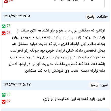
84
۱۳۹۵/۷/۱۱ ۱۳:۳۶:۰۱
حقیقته:
پاسخ
78
اونائی که میگفتن قرارداد با رنو و پژو اشتباهه الان ببینند از
95
ژاپنی ها بهترند ژاپن و المان و کره بازنده تولید خودرو در ایران
بودند بنظرم این قرارداد اخری بارنو که سایت تولید مستقل هم
بهش تخصص دادند خیلی قرارداد خوبی بود چونکه رنو نخواست
محصولات جدبدش در پارس خودرو با چینی ها در یک خط تولید
باشد فقط خدا کنه کمترین داخلت مدیریت ایرانی در اونجا اعمال
بشه وگرنه میشه استپ وی فروشش را به گند میکشن
۱۳۹۵/۷/۱۱ ۱۳:۵۱:۴۷
امين:
پاسخ
56
آفرين بايد گفت به اين خلاقيت و نوآوري
87