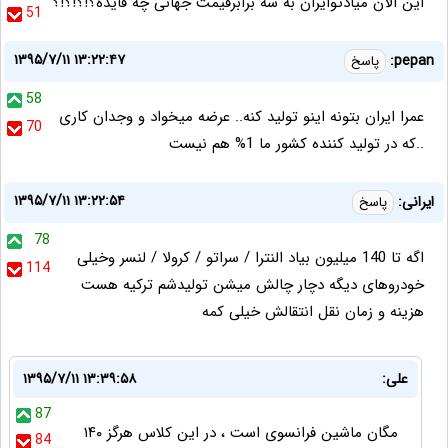
اين الان ميادتوايران به سه برابرقيمت جهانى چه فايده؟!؟!؟!؟
51
۱۳۹۵/۷/۱۱ ۱۳:۲۲:۴۷
pepan:
پاسخ
58
عمرا ایران بتونه اینو تولید کنه.. عرضه میخواد و وجدان کاری
70
..که در تولید کننده کشور ما 1% هم نیست
۱۳۹۵/۷/۱۱ ۱۳:۲۲:۵۴
ایرانی:
پاسخ
78
اگه تا 140 میلیون بیاد النترا / سراتو / کرولا / لنسر وخیلی
114
خودروهای دیگه دچار چالش میشن تولیدشم ترکیه هست
هزینه و زمان نقل انتقالش خیلی کمه
علی:
۱۳۹۵/۷/۱۱ ۱۳:۳۹:۵۸
87
مگان ماشین فرانسوی است ، در این کلاس هرگز ۱۴۰
84