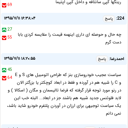
رینگها کپی سانتافه و داخل کپی اپتیما
69
۱۳۹۵/۷/۱۱ ۱۶:۳۸:۰۴
224:
پاسخ
27
چه حال و حوصله ای داری اینهمه قیمت را مقایسه کردی بابا
55
دمت گرم
۱۳۹۵/۷/۱۱ ۱۸:۲۰:۵۵
احمدرضا:
پاسخ
45
سیاست عجیب خودروسازی بنز که طراحی اتومبیل های S و E
64
و C را شبیه هم در آورده و فقط در ابعاد کوچکتر یا بزرگتر الان
در رنو مورد توجه قرار گرفته که فرضا تالیسمان و مگان ( اسکالا ) و
لابد فلوئنس جدید شبیه هم باشند جز در ابعاد... البته خب این
یک سیاست توجیهی برای ارزان در آوردن پلتفرم خودرو شاید باشد،
نمی دانم