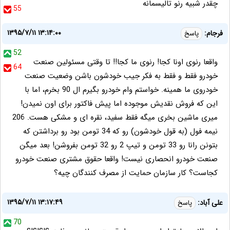
چقدر شبیه رنو تالیسمانه
55
۱۳۹۵/۷/۱۱ ۱۳:۱۴:۰۰
فرجام:
پاسخ
52
واقعا رنوی اونا کجا! رنوی ما کجا!! تا وقتی مسئولین صنعت
64
خودرو فقط و فقط به فکر جیب خودشون باشن وضعیت صنعت
خودروی ما همینه. خواستم وام خودرو بگیرم ال 90 بخرم، اما با
این که فروش نقدیش موجوده اما پیش فاکتور برای اون نمیدن!
میری ماشین بخری میگه فقط سفید، نقره ای و مشکی هست. 206
نیمه فول (به قول خودشون) رو که 34 تومن بود رو برداشتن که
بتونن رانا رو 33 تومن و تیپ 2 رو 32 تومن بفروشن! بعد میگن
صنعت خودرو انحصاری نیست! واقعا حقوق مشتری صنعت خودرو
کجاست؟ کار سازمان حمایت از مصرف کنندگان چیه؟
۱۳۹۵/۷/۱۱ ۱۳:۱۷:۴۹
على آباد:
پاسخ
70