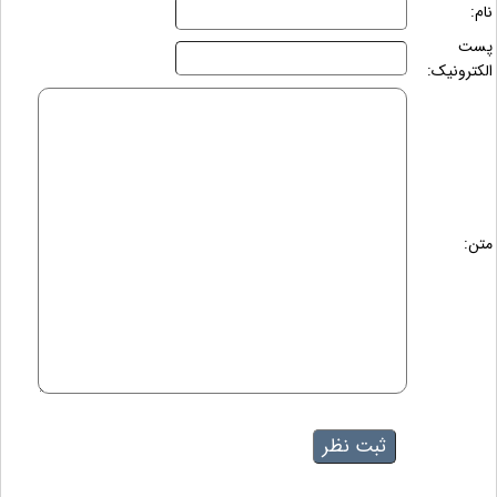
نام:
پست
الکترونیک:
متن: