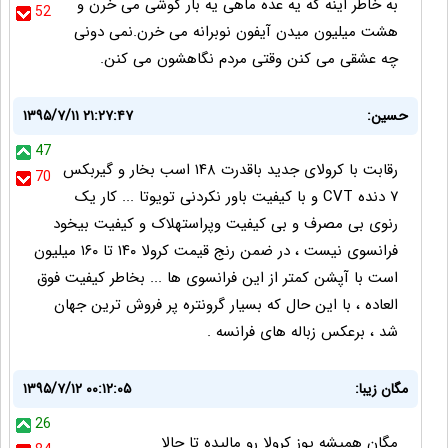
به خاطر اینه که یه عده ماهی یه بار گوشی می خرن و
52
هشت میلیون میدن آیفون نوبرانه می خرن.نمی دونی
چه عشقی می کنن وقتی مردم نگاهشون می کنن.
حسین:
۱۳۹۵/۷/۱۱ ۲۱:۲۷:۴۷
47
رقابت با کرولای جدید باقدرت ۱۴۸ اسب بخار و گیربکس
70
۷ دنده CVT و با کیفیت باور نکردنی تویوتا ... کار یک
رنوی بی مصرف و بی کیفیت وپراستهلاک و کیفیت بیخود
فرانسوی نیست ، در ضمن رنج قیمت کرولا ۱۴۰ تا ۱۶۰ میلیون
است با آپشن کمتر از این فرانسوی ها ... بخاطر کیفیت فوق
العاده ، با این حال که بسیار گرونتره پر فروش ترین جهان
شد ، برعکس زباله های فرانسه .
مگان زیبا:
۱۳۹۵/۷/۱۲ ۰۰:۱۲:۰۵
26
مگان همیشه پوز کرولا رو مالیده تا حالا