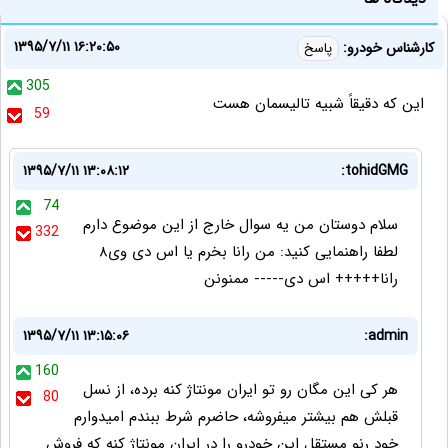
۱۳۹۵/۷/۱۱ ۱۶:۲۰:۵۰
کارشناس خودرو:
پاسخ
305
این که دقیقاً شبیه تالیسمان هست
59
۱۳۹۵/۷/۱۱ ۱۳:۰۸:۱۲
tohidGMG:
74
سلام دوستان من یه سوال خارج از این موضوع دارم
332
لطفا راهنمایی کنید: من رانا بخرم یا اس دی وی۸
رانا+++++ اس دی----- ممنونن
۱۳۹۵/۷/۱۱ ۱۳:۱۵:۰۶
admin:
160
هر کی این مگان رو تو ایران مونتاژ کنه برده، از نسل
80
قبلش هم بیشتر میفروشه، حاضرم شرط ببندم امیدوارم
خود رنو مستقل این خودرو را در ایران مونتاژ کنه که فروش