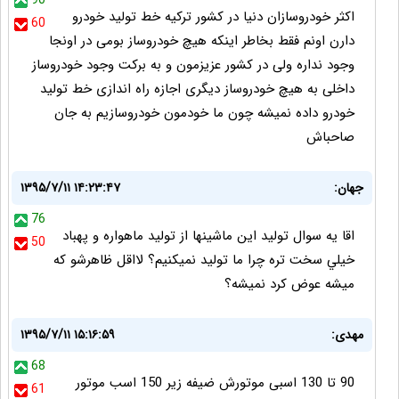
90
اکثر خودروسازان دنیا در کشور ترکیه خط تولید خودرو
60
دارن اونم فقط بخاطر اینکه هیچ خودروساز بومی در اونجا
وجود نداره ولی در کشور عزیزمون و به برکت وجود خودروساز
داخلی به هیچ خودروساز دیگری اجازه راه اندازی خط تولید
خودرو داده نمیشه چون ما خودمون خودروسازیم به جان
صاحباش
جهان:
۱۳۹۵/۷/۱۱ ۱۴:۲۳:۴۷
76
اقا يه سوال توليد اين ماشينها از توليد ماهواره و پهباد
50
خيلي سخت تره چرا ما توليد نميكنيم؟ لااقل ظاهرشو كه
ميشه عوض كرد نميشه؟
مهدی:
۱۳۹۵/۷/۱۱ ۱۵:۱۶:۵۹
68
90 تا 130 اسبی موتورش ضیفه زیر 150 اسب موتور
61