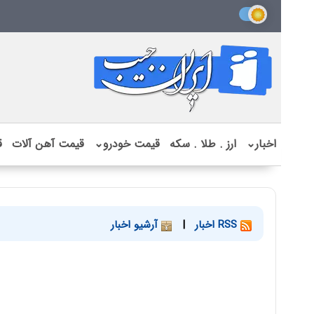
اخبار
⌄
ارز . طلا . سکه
قیمت خودرو
⌄
قیمت آهن آلات
ق
RSS اخبار
|
آرشیو اخبار