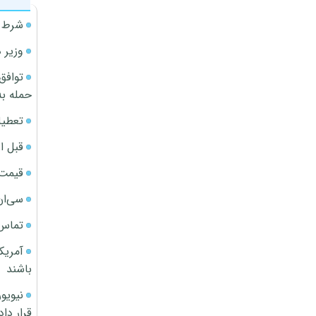
شرط م
وزیر 
توافق
حمله به
تعطیل
قبل ا
قیمت آپار
سی‌ان
تماس 
آمریک
باشند
قرار داد