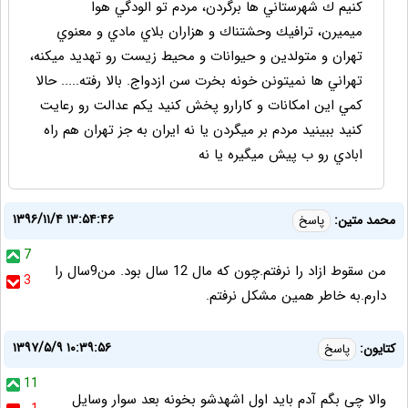
كنيم ك شهرستاني ها برگردن، مردم تو الودگي هوا
ميميرن، ترافيك وحشتناك و هزاران بلاي مادي و معنوي
تهران و متولدين و حيوانات و محيط زيست رو تهديد ميكنه،
تهراني ها نميتونن خونه بخرت سن ازدواج. بالا رفته..... حالا
كمي اين امكانات و كارارو پخش كنيد يكم عدالت رو رعايت
كنيد ببينيد مردم بر ميگردن يا نه ايران به جز تهران هم راه
ابادي رو ب پيش ميگيره يا نه
۱۳۹۶/۱۱/۴ ۱۳:۵۴:۴۶
محمد متین:
پاسخ
7
من سقوط ازاد را نرفتم.چون که مال 12 سال بود. من9سال را
3
دارم.به خاطر همین مشکل نرفتم.
۱۳۹۷/۵/۹ ۱۰:۳۹:۵۶
کتایون:
پاسخ
11
والا چی بگم آدم باید اول اشهدشو بخونه بعد سوار وسایل