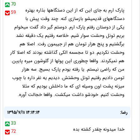
70
پارک ارم به جای این که از این دستگاهها بذاره بهتره
59
دستگاههای قدیمیشو بازسازی کنه. چند وقت پبش با
یکی از دوستان رفتم پارک ارم. دوستم گیر داد گفت میخوام
بریم تونل وحشت سوار شیم. خلاصه رفتیم یک دقیقه نشد
برگشتیم و پنج هزار تومان هم از جیبمون رفت. اصلا هم
وحشت نکردیم. دو تا مجسمه الکی گذاشته بودند که اصلا کار
هم نمیکردند. واقعا چطوری این پولها از گلوشون میره پایین.
من که راضی نیستم. یا رفته بودم پارک بسیج. سه هزار
تومن دادیم رفتیم تونل وحشتش. دیدیم یه نفر داره با چوب
میزنه پشت اون وسیله ای که ما داخلش بودیم که مثلا
وحشت کنیم. خودشو داشت میکشت. واقعا خجالت آوره.
رضا:
۱۳۹۵/۷/۱۱ ۱۴:۱۴:۱۴
33
خدا ميدونه چقدر كشته بده
72