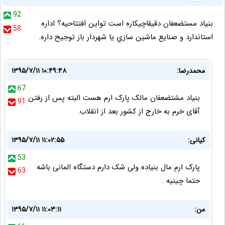
92
بنياد مستضعفان دقيقاچيكاره است تواين افتتاحيه؟ اداره
58
استاندارد و صنايع ماشين سازي يا شهردار باز توجيح داره.
محمدرضا:
۱۳۹۵/۷/۱۱ ۱۰:۴۹:۴۸
67
بنیاد مشتضعفان مالک پارک ارم هست البته پس از رفتن
91
آقای خرم به خارج از کشور بعد از انقلاب.
کیانی:
۱۳۹۵/۷/۱۱ ۱۱:۰۲:۵۵
53
پارک ارم مال بنیاده ولی شک دارم دستگاه المانی باشه
63
حتما چینیه .
من:
۱۳۹۵/۷/۱۱ ۱۱:۰۳:۱۱