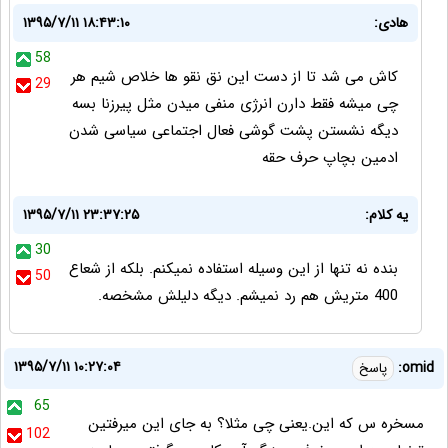
هادی:
۱۳۹۵/۷/۱۱ ۱۸:۴۳:۱۰
58
کاش می شد تا از دست این نق نقو ها خلاص شیم هر
29
چی میشه فقط دارن انرژی منفی میدن مثل پیرزنا بسه
دیگه نشستن پشت گوشی فعال اجتماعی سیاسی شدن
ادمین بچاپ حرف حقه
یه کلام:
۱۳۹۵/۷/۱۱ ۲۳:۳۷:۲۵
30
بنده نه تنها از این وسیله استفاده نمیکنم. بلکه از شعاع
50
400 متریش هم رد نمیشم. دیگه دلیلش مشخصه.
۱۳۹۵/۷/۱۱ ۱۰:۲۷:۰۴
omid:
پاسخ
65
مسخره س که این.یعنی چی مثلا؟ به جای این میرفتین
102