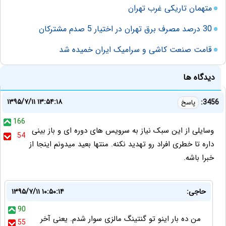
متهمان تاریکی غرب تهران
30 درصد مصرف برق تهران در اختيار 5 صدم مشتركان
قامت صنعت کاشی و سرامیک ایران خمیده شد
دیدگاه ها
۱۳۹۵/۷/۱۱ ۱۳:۵۴:۱۸
3456:
پاسخ
166
وسایلی از این سبک نیاز به سرویس های دوره ای و باز بینی
54
داره تا خطری افراد رو تهدید نکنه. منتها بعید میدونم اینجا از
خبرا باشه.
حاجی:
۱۳۹۵/۷/۱۱ ۱۰:۵۰:۱۴
90
من ده بار اینو تو گنتینگ مالزی سوار شدم. یعنی آخر
55