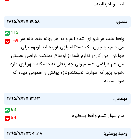
لذت و آدرنالینه...
منصور:
۱۳۹۵/۷/۱۱ ۱۱:۱۲:۵۸
115
واقعا ملت غر غرو ای شده ایم و به هر بهانه فقط ناله سر
69
می دیم.بابا جون یک دستگاه بازی آورده اند اونهم برای
جوانان. من کاری ندارم شما از اوضاع مملکت ناراضی هستی
من هم ناراضی هستم ولی چه ربطی به دستگاه شهربازی داره
.خوب بزور که سوارت نمیکنندوتازه پولش را همونی میده که
سوار میشه
مهندس:
۱۳۹۵/۷/۱۱ ۱۱:۱۳:۲۳
63
من سوار شدم واقعا بینظیره
54
وحید یوسفی:
۱۳۹۵/۷/۱۱ ۱۳:۰۲:۳۸