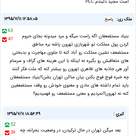
است مجید دلبندم PLC
۱۳۹۵/۷/۱۱ ۱۲:۵۸:۰۵
ملک ری:
پاسخ
63
بنیاد مستضعفان اگه راست میگه و مرد میدونه بجای حروم
47
کردن پول مملکت تو شهربازی تهرون پاشه بره مناطق
مستضعف نشین مملکت رو آباد کنه تا جلوی مهاجرت و بدبختی
های متعاقبش رو بگیره نه اینکه با این هزینه های گزاف و سرسام
آور هی جاذبه های ظاهری تهرون رو بیشتر کنه که ملت فکر کنند
چه خبره فوج فوج بکنن بیان ساکن تهران بشن!!بنیاد مستضعفان
باید تمام داشته های مادی و معنوی خودش رو وقف مستضعفین
کنه نه تهرون!!نمردیم و معنی مستضعف رو فهمیدیم!!
كبري :
۱۳۹۵/۷/۱۱ ۱۸:۵۶:۴۹
52
بعد ميگن تهران در حال تركيدن، در وضعيت بحرانه، چه
36