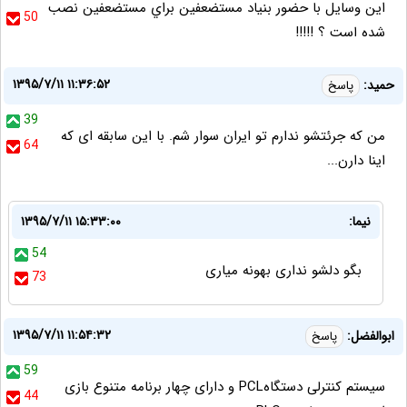
اين وسايل با حضور بنياد مستضعفين براي مستضعفين نصب
50
شده است ؟ !!!!!
۱۳۹۵/۷/۱۱ ۱۱:۳۶:۵۲
حمید:
پاسخ
39
من که جرئتشو ندارم تو ایران سوار شم. با این سابقه ای که
64
اینا دارن...
نیما:
۱۳۹۵/۷/۱۱ ۱۵:۳۳:۰۰
54
بگو دلشو نداری بهونه میاری
73
۱۳۹۵/۷/۱۱ ۱۱:۵۴:۳۲
ابوالفضل:
پاسخ
59
سیستم کنترلی دستگاهPCL و دارای چهار برنامه متنوع بازی
44