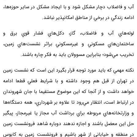
آب و فاضلاب دچار مشكل شود و با ايجاد مشكل در ساير حوزه‌ها،
ادامه زندگي در برخي از مناطق امكانپذير نباشد.
لوله‌هاي آب و فاضلاب، گاز، دكل‌هاي فشار قوي برق و
ساختمان‌هاي مسكوني و غيرمسكوني براثر نشست‌هاي زمين،
تخريب مي‌شود؛ بنابراين مسوولان بايد به فكر چاره باشند.
نكته مهمي كه بايد مورد توجه قرار بگيرد اين است كه نشست زمين
در تهران از قبل هم وجود داشته و با شرايط فعلي قطعا ادامه
خواهد داشت و از آنجا كه اين موضوع مستقيما با جان شهروندان
در ارتباط است، انتظار مي‌رود تا علاوه بر شهرداري، همه دستگاه‌ها
و وزارتخانه‌هاي مربوطه براي برداشت آب مجاز يا غيرمجاز، پيگير
حل اين معضل باشند و اجازه ندهند دوباره شاهد فرونشست زمين
در منطقه و خياباني از شهر باشيم و فرونشست زمين به كابوس