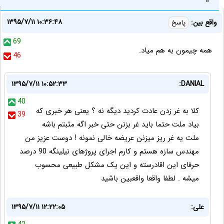
۱۳۹۵/۷/۱۱ ۱۰:۳۶:۴۸
واقع بین:
پاسخ
69
همه چیمون به هم میاد.
46
۱۳۹۵/۷/۱۱ ۱۰:۵۲:۳۳
DANIAL:
40
کلا به غر زدن عادت کردید دیگه نه ؟ یعنی هر خبری که
39
بیاد ملت حتما باید غر بزنن حتی خبر اگه مثبتم باشه
ملت یه غر ریز میزنن عریضه خالی نمونه ! دوست عزیز من
مهندس سازه هستم و کارم اجرای پروژهای نیلینگه 90 درصد
حرفای این اقادرسته و این یک مشکل طبیعی محسوب
میشه . لطفا واقعا واقعبین باشید
علی:
۱۳۹۵/۷/۱۱ ۱۲:۲۲:۰۵