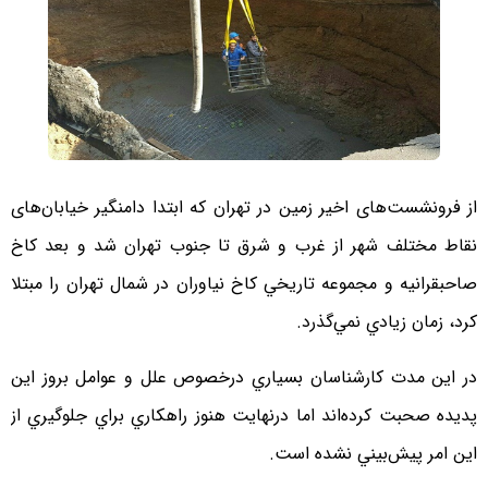
از فرونشست‌های اخير زمين در تهران كه ابتدا دامنگير خيابان‌های
نقاط مختلف شهر از غرب و شرق تا جنوب تهران شد و بعد كاخ
صاحبقرانيه و مجموعه تاريخي كاخ نياوران در شمال تهران را مبتلا
كرد، زمان زيادي نمي‌گذرد.
در اين مدت كارشناسان بسياري درخصوص علل و عوامل بروز اين
پديده صحبت كرده‌اند اما درنهايت هنوز راهكاري براي جلوگيري از
اين امر پيش‌بيني نشده است.