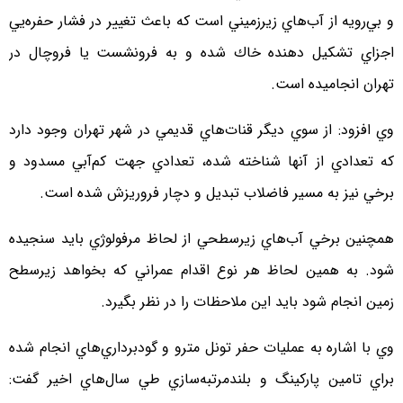
و بي‌رويه از آب‌هاي زيرزميني است كه باعث تغيير در فشار حفره‌يي
اجزاي تشكيل‌ دهنده خاك شده و به فرونشست يا فروچال در
تهران انجاميده است.
وي افزود: از سوي ديگر قنات‌هاي قديمي در شهر تهران وجود دارد
كه تعدادي از آنها شناخته شده، تعدادي جهت كم‌آبي مسدود و
برخي نيز به مسير فاضلاب تبديل و دچار فروريزش شده است.
همچنين برخي آب‌هاي زيرسطحي از لحاظ مرفولوژي بايد سنجيده
شود. به همين لحاظ هر نوع اقدام عمراني كه بخواهد زيرسطح
زمين انجام شود بايد اين ملاحظات را در نظر بگيرد.
وي با اشاره به عمليات حفر تونل مترو و گودبرداري‌هاي انجام شده
براي تامين پاركينگ و بلندمرتبه‌سازي طي سال‌هاي اخير گفت: