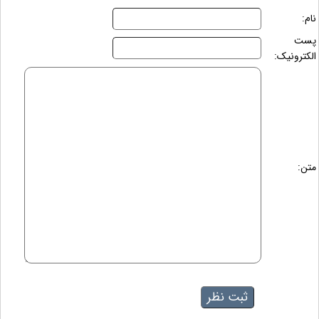
نام:
پست
الکترونیک:
متن: