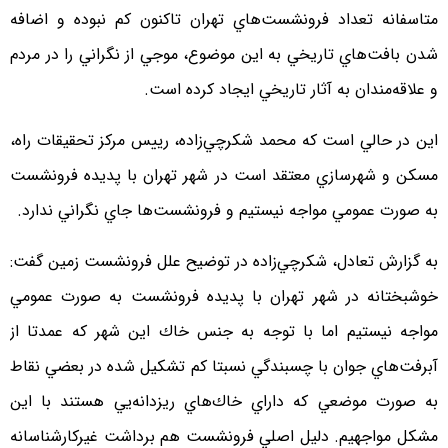
متاسفانه تعداد فرونشست‌هاي تهران تاكنون كم نبوده و اضافه
شدن بافت‌هاي تاريخي به اين موضوع، موجي از نگراني را در مردم
و علاقه‌مندان به آثار تاريخي ايجاد كرده است.
اين در حالي است كه محمد شكرچي‌زاده، رييس مركز تحقيقات راه،
مسكن و شهرسازي معتقد است در شهر تهران با پديده فرونشست
به صورت عمومي مواجه نيستيم و فرونشست‌ها جاي نگراني ندارد.
به گزارش تعادل، شكرچي‌زاده در توضيح علل فرونشست زمين گفت:
خوشبختانه در شهر تهران با پديده فرونشست به صورت عمومي
مواجه نيستيم اما با توجه به جنس خاك اين شهر كه عمدتا از
آبرفت‌هاي جوان با چسبندگي نسبتا كم تشكيل شده در بعضي نقاط
به صورت موضعي كه داراي خاك‌هاي ريزدانه‌يي هستند با اين
مشكل مواجهيم. دليل اصلي فرونشست هم برداشت غيركارشناسانه