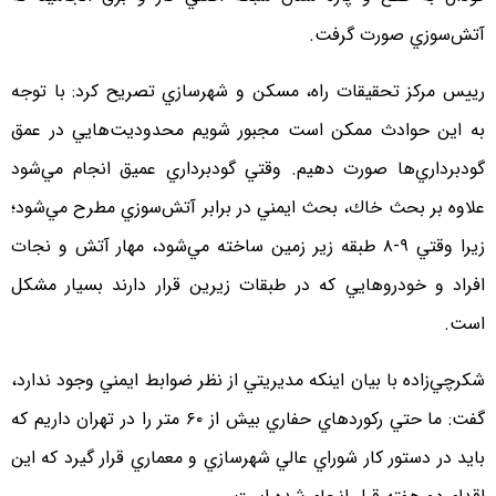
آتش‌سوزي صورت گرفت.
رييس مركز تحقيقات راه، مسكن و شهرسازي تصريح كرد: با توجه
به اين حوادث ممكن است مجبور شويم محدوديت‌هايي در عمق
گودبرداري‌ها صورت دهيم. وقتي گودبرداري عميق انجام مي‌شود
علاوه بر بحث خاك، بحث ايمني در برابر آتش‌سوزي مطرح مي‌شود؛
زيرا وقتي ۹-۸ طبقه زير زمين ساخته مي‌شود، مهار آتش و نجات
افراد و خودروهايي كه در طبقات زيرين قرار دارند بسيار مشكل
است.
شكرچي‌زاده با بيان اينكه مديريتي از نظر ضوابط ايمني وجود ندارد،
گفت: ما حتي ركوردهاي حفاري بيش از ۶۰ متر را در تهران داريم كه
بايد در دستور كار شوراي عالي شهرسازي و معماري قرار گيرد كه اين