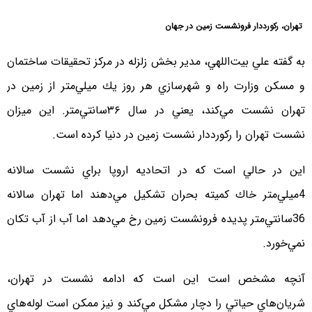
تهران، ركورددار فرونشست زمين در جهان
به گفته علي بيت‌اللهي، مدير بخش زلزله در مركز تحقيقات ساختمان
و مسكن وزارت راه و شهرسازي هر روز يك ميلي‌متر از زمين در
تهران نشست مي‌كند، يعني در سال ۳۶سانتي‌متر. اين ميزان
نشست تهران را ركورد‌دار نشست زمين در دنيا كرده است.
اين در حالي است كه در اتحاديه اروپا براي نشست سالانه
4ميلي‌متر خاك كميته بحران تشكيل مي‌دهند اما تهران سالانه
36‌سانتي‌متر پديده فرونشست زمين رخ مي‌دهد اما آب از آب تكان
نمي‌خورد.
آنچه مشخص است اين است كه ادامه نشست در تهران،
شريان‌هاي حياتي را دچار مشكل مي‌كند و نيز ممكن است لوله‌هاي