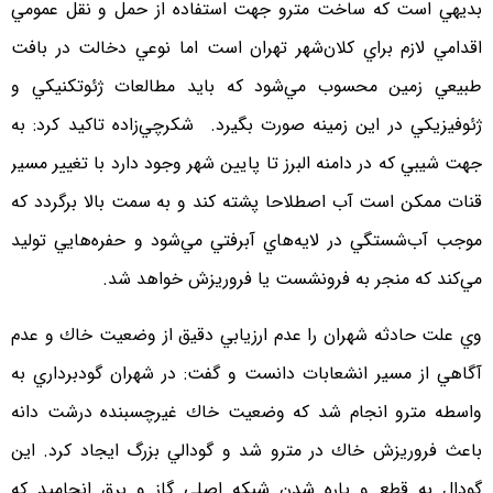
بديهي است كه ساخت مترو جهت استفاده از حمل و نقل عمومي
اقدامي لازم براي كلان‌شهر تهران است اما نوعي دخالت در بافت
طبيعي زمين محسوب مي‌شود كه بايد مطالعات ژئوتكنيكي و
ژئوفيزيكي در اين زمينه صورت بگيرد. شكرچي‌زاده تاكيد كرد: به
جهت شيبي كه در دامنه البرز تا پايين شهر وجود دارد با تغيير مسير
قنات ممكن است آب اصطلاحا پشته كند و به سمت بالا برگردد كه
موجب آب‌شستگي در لايه‌هاي آبرفتي مي‌شود و حفره‌هايي توليد
مي‌كند كه منجر به فرونشست يا فروريزش خواهد شد.
وي علت حادثه شهران را عدم ارزيابي دقيق از وضعيت خاك و عدم
آگاهي از مسير انشعابات دانست و گفت: در شهران گودبرداري به
واسطه مترو انجام شد كه وضعيت خاك غيرچسبنده درشت دانه
باعث فروريزش خاك در مترو شد و گودالي بزرگ ايجاد كرد. اين
گودال به قطع و پاره شدن شبكه اصلي گاز و برق انجاميد كه