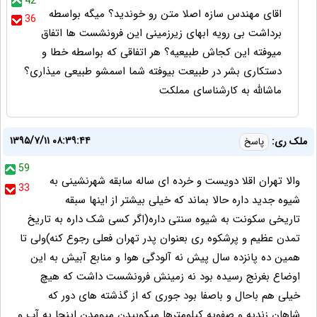
42
اقای مهندس سازه اصلا متن رو خوندید؟ میگه بواسطه
36
برداشت بی رویه ابهای زیرزمینی این فرونشست ها اتفاق
میوفته این کجاش طبیعیه؟ هر اتفاقی که بواسطه خطا و
دستکاری بشر در طبیعت بیوفته شما اسمشو طبیعی میذاری؟
ماشالله به کارشناسای مملکت
۱۳۹۵/۷/۱۱ ۰۸:۳۹:۴۴
ملک ری:
پاسخ
59
والا تهران اقلا دویست و خرده ای ساله سابقه شهرنشینی به
33
شیوه جدید داره حالا بماند که خیلی بیشتر از اینها سبقه
تاریخی سکونت به شیوه سنتی داره(اگر کسی شک داره به تاریخ
تمدن عظیم و پرشکوه ری بعنوان پدر تهران فعلی رجوع کنه)ولی تا
همین ده پانزده سال پیش نه آلودگی هوا و منابع آبیش به این
اوضاع بغرنج رسیده بود نه زمینش فرونشست داشت که هیچ
خیلی هم باحال و باصفا بود جوری که از گذشته های دور که
شاهان زندیه و صفویه کیلومترها میکوبیدن میومدن اینجا یه آب و