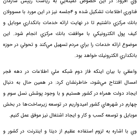
وي افزود: در اين خصوص كميته‌يي به رياست رييس سازمان
فناوري اطلاعات تشكيل شده و ۴جلسه نيز در اين مورد با مسوولان
بانك مركزي داشتيم تا در نهايت ارائه خدمات بانكداري موبايل و
كيف پول الكترونيكي با موافقت بانك مركزي انجام شود. اين
موضوع ارائه خدمات را براي مردم تسهيل مي‌كند و تحولي در حوزه
بانكداري الكترونيك خواهد بود.
واعظي با بيان اينكه فاز دوم شبكه ملي اطلاعات در دهه فجر
امسال افتتاح مي‌شود، خاطرنشان كرد: در همين حال به دنبال
ايجاد دولت همراه در كشور هستيم و با وجود پوشش نسل سوم و
چهارم در شهرهاي كشور اميدواريم در توسعه زيرساخت‌ها در بخش
موبايل و توسعه كسب و كار و ايجاد اشتغال نيز موفق عمل كنيم.
وي با اشاره به لزوم استفاده عظيم از ديتا و اينترنت در كشور و