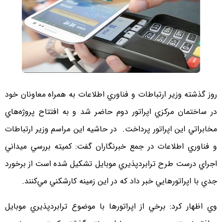
روز گذشته وزير ارتباطات و فناوري اطلاعات به همراه معاونان خود
در ساختمان مركزي اپراتور دوم حاضر شد و به افتتاح پروژه‌هاي
مخابراتي اين اپراتور پرداخت. در حاشيه اين مراسم وزير ارتباطات
و فناوري اطلاعات در جمع خبرنگاران گفت: كميته بررسي ميداني
اجراي درست طرح ترابردپذيري موبايل تشكيل شده است از برخورد
جدي با اپراتورهايي خبر داد كه در اين زمينه كارشكني مي‌كنند.
وي اظهار كرد: برخي از اپراتورها با موضوع ترابردپذيري موبايل