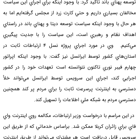
توسعه پهناي باند تاكيد كرد: با وجود اينكه براي اجراي اين سياست
مخالفان بسياري داريم و حتي كارت زرد از مجلس گرفته‌ايم اما به
هر حال با وجود اينكه سياست توسعه ديتا و پهناي باند در راستاي
اهداف نظام و رهبري است، اين سياست را با جديت پيگيري
مي‌كنيم. وي در مورد اجراي پروژه نسل ۴ ارتباطات ثابت در
استان‌هاي كشور توسط ايرانسل نيز گفت: با وجود اينكه اپراتور
چهارم فيبر نوري تاكنون نتوانسته است تعهدات خود را در كشور
اجرايي كند، اجراي اين سرويس توسط ايرانسل مي‌تواند خلأ
دسترسي به اينترنت پرسرعت ثابت را براي مردم پر كند همچنين
دسترسي مردم به شبكه ملي اطلاعات را تسهيل كند.
در اين مراسم با درخواست وزير ارتباطات، مكالمه روي اينترنت واي
فاي براي زائران كربلا ممكن شد. براساس خدماتي كه از طريق اين
سرويس قابل دريافت است هر مشترك مي‌تواند از طريق اينترنت