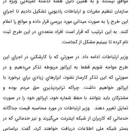
موافق نيستند و به همين دليل هفته گذشته كميته‌يي ويژه در
سازمان تنظيم مقررات و ارتباطات راديويي تشكيل داديم تا اجراي
اين طرح را به صورت ميداني مورد بررسي قرار داده و موانع را اعلام
كنند. به اين ترتيب كه قرار است افراد متعددي در اين طرح ثبت
نام كرده تا ببينيم مشكل از كجاست.
وزير ارتباطات ادامه داد: در صورتي كه با كارشكني در اجراي اين
طرح مواجه شويم قطعا به اپراتور مربوطه تذكر مي‌دهيم و در
صورتي كه اين تذكر كارساز نشود، ابزارهاي زيادي براي برخورد با
اپراتور خواهيم داشت. چراكه ترابرد‌پذيري حق مردم بوده و
مشتركان بايد بتوانند با حفظ شماره خود، اپراتور خود را در صورت
تمايل تغيير دهند. وزير ارتباطات در مورد محاسبه قيمت جداگانه
خدماتي كه كاربران از شبكه اينترنت مي‌گيرند و نيز خدماتي كه در
بستر شبكه ملي اطلاعات دريافت خواهند كرد، گفت: براساس