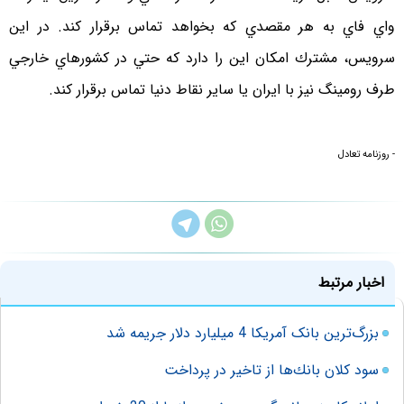
واي فاي به هر مقصدي كه بخواهد تماس برقرار كند. در اين
سرويس، مشترك امكان اين را دارد كه حتي در كشورهاي خارجي
طرف رومينگ نيز با ايران يا ساير نقاط دنيا تماس برقرار كند.
- روزنامه تعادل
اخبار مرتبط
بزرگ‌ترین بانک آمریکا 4 میلیارد دلار جریمه شد
سود كلان بانك‌ها از تاخير در پرداخت