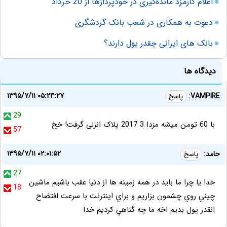
اعلام کارمزد مانده‌گیری در خودپردازها از 20 خرداد
دعوت به همکاری در شعب بانک گردشگری
بانک های ایرانی چقدر پول دارند؟
دیدگاه ها
۱۳۹۵/۷/۱۱ ۰۵:۲۴:۲۷
VAMPIRE:
پاسخ
29
با 60 تومن میشه مزدا 3 2017 پلاک انزلی گرفت! خخ
57
۱۳۹۵/۷/۱۱ ۰۲:۰۱:۵۲
حامد:
پاسخ
27
خدا يا چرا ما بايد در همه زمينه ها از دنيا عقب باشيم ماشين
18
چيني روي چشمون بزاريم و براي اينترنت با سرعت افتضاح
انقدر پول بديم اخه ما چه گناهي كرديم خدا