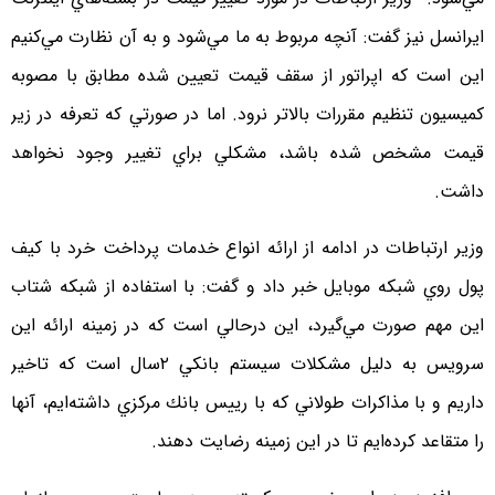
ايرانسل نيز گفت: آنچه مربوط به ما مي‌شود و به آن نظارت مي‌كنيم
اين است كه اپراتور از سقف قيمت تعيين شده مطابق با مصوبه
كميسيون تنظيم مقررات بالاتر نرود. اما در صورتي كه تعرفه در زير
قيمت مشخص شده باشد، مشكلي براي تغيير وجود نخواهد
داشت.
وزير ارتباطات در ادامه از ارائه انواع خدمات پرداخت خرد با كيف
پول روي شبكه موبايل خبر داد و گفت: با استفاده از شبكه شتاب
اين مهم صورت مي‌گيرد، اين درحالي است كه در زمينه ارائه اين
سرويس به دليل مشكلات سيستم بانكي ۲سال است كه تاخير
داريم و با مذاكرات طولاني كه با رييس بانك مركزي داشته‌ايم، آنها
را متقاعد كرده‌ايم تا در اين زمينه رضايت دهند.