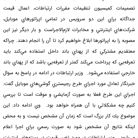
تصميمات كميسيون تنظيمات مقررات ارتباطات، اعمال قيمت
جداگانه براي اين دو سرويس در تمامي اپراتورهاي موبايل،
شركت‌هاي اينترنتي و مخابرات لازم‌الاجراست و بار ديگر نيز اين
مصوبه را به اپراتورها ابلاغ خواهيم كرد تا آن را انجام دهند. چراكه
معتقديم مشتركي كه از پهناي باند داخل استفاده مي‌كند بايد
تعرفه‌يي كه پرداخت مي‌كند كمتر از تعرفه‌يي باشد كه از پهناي باند
خارجي استفاده مي‌شود. وزير ارتباطات در ادامه در پاسخ به سوال
خبرنگار تعادل مورد اجراي طرح رجيستري گوشي‌هاي موبايل گفت:
اجراي اين طرح فعلا به صورت آزمايشي و موقت است تا بررسي
كنيم چه مشكلاتي با آن همراه خواهد بود. وي ادامه داد: اين
موضوع يك كار بزرگ است كه زمان آن مشخص نيست و به محض
اينكه نتايج آن مشخص شود به صورت رسمي براي اجرا اعلام
مي‌شود. وزير ارتباطات در مورد تغيير قيمت در بسته‌هاي اينترنت